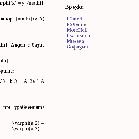
rphi(x)=y[/mathi].
Връзки
атор [mathi]rg(A)
E2mod
E398mod
MotoHell
Глаголица
Милена
hi]. Даден е базис
Софизми
ath]
орите:
a_3)=b_3= & 2e_1 &
i] при уравненията
\ \varphi(a_2)=
rphi(a_3)=