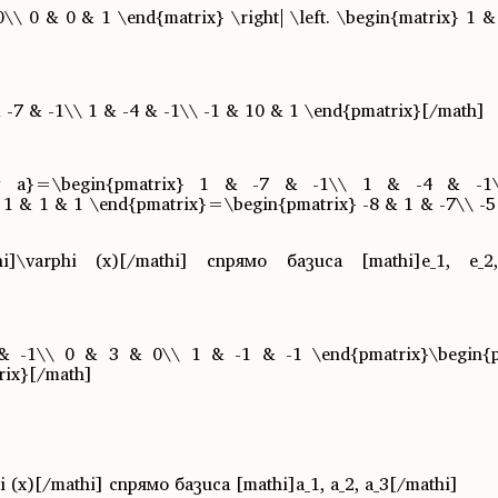
\\ 0 & 0 & 1 \end{matrix} \right| \left. \begin{matrix} 1 &
-7 & -1\\ 1 & -4 & -1\\ -1 & 10 & 1 \end{pmatrix}[/math]
tarrow a}=\begin{pmatrix} 1 & -7 & -1\\ 1 & -4 & 
 1 & 1 & 1 \end{pmatrix}=\begin{pmatrix} -8 & 1 & -7\\ -5
varphi (x)[/mathi] спрямо базиса [mathi]е_1, е_2,
 & -1\\ 0 & 3 & 0\\ 1 & -1 & -1 \end{pmatrix}\begin{p
rix}[/math]
x)[/mathi] спрямо базиса [mathi]a_1, a_2, a_3[/mathi]