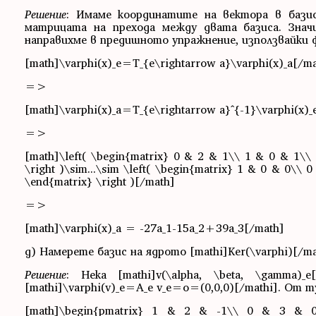
Решение
: Имаме координатите на вектора в базиса
матрицата на прехода между двата базиса. Зна
направихме в предишното упражнение, използвайки 
[math]\varphi(x)_e=T_{e\rightarrow a}\varphi(x)_a[/m
=>
[math]\varphi(x)_a=T_{e\rightarrow a}^{-1}\varphi(x)_
=>
[math]\left( \begin{matrix} 0 & 2 & 1\\ 1 & 0 & 1\\ 1
\right )\sim...\sim \left( \begin{matrix} 1 & 0 & 0\\ 
\end{matrix} \right )[/math]
=>
[math]\varphi(x)_a = -27a_1-15a_2+39a_3[/math]
д) Намерете базис на ядрото [mathi]Ker(\varphi)[/math
Решение
: Нека [mathi]v(\alpha, \beta, \gamma)_e
[mathi]\varphi(v)_e=A_e v_e=o=(0,0,0)[/mathi]. От 
[math]\begin{pmatrix} 1 & 2 & -1\\ 0 & 3 & 0\