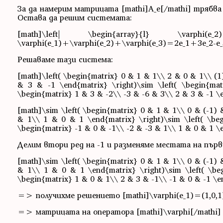
За да намерим матрицата [mathi]A_e[/mathi] трябва да
Остава да решим системата:
[math]\left| \begin{array}{l} \varphi(e_2)+\
\varphi(e_1)+\varphi(e_2)+\varphi(e_3)=2e_1+3e_2-e_3
Решаваме тази система:
[math]\left( \begin{matrix} 0 & 1 & 1\\ 2 & 0 & 1\\ (1)
& 3 & -1 \end{matrix} \right)\sim \left( \begin{ma
\begin{matrix} 1 & 3 & -2\\ -3 & -6 & 3\\ 2 & 3 & -1 \
[math]\sim \left( \begin{matrix} 0 & 1 & 1\\ 0 & (-1) &
& 1\\ 1 & 0 & 1 \end{matrix} \right)\sim \left( \be
\begin{matrix} -1 & 0 & -1\\ -2 & -3 & 1\\ 1 & 0 & 1 \
Делим втори ред на -1 и разменяме местата на първ
[math]\sim \left( \begin{matrix} 0 & 1 & 1\\ 0 & (-1) &
& 1\\ 1 & 0 & 1 \end{matrix} \right)\sim \left( \be
\begin{matrix} 1 & 0 & 1\\ 2 & 3 & -1\\ -1 & 0 & -1 \e
=> получихме решението [mathi]\varphi(e_1)=(1,0,1), 
=> матрицата на оператора [mathi]\varphi[/mathi] в б