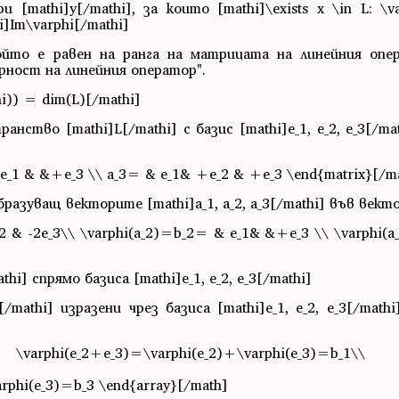
[mathi]y[/mathi], за които [mathi]\exists x \in L: \va
Im\varphi[/mathi]
който е равен на ранга на матрицата на линейния опер
ерност на линейния оператор".
hi)) = dim(L)[/mathi]
нство [mathi]L[/mathi] с базис [mathi]е_1, е_2, e_3[/mat
2e_1 & &+e_3 \\ a_3= & e_1& +e_2 & +e_3 \end{matrix}[/m
бразуващ векторите [mathi]a_1, a_2, a_3[/mathi] във вект
2 & -2e_3\\ \varphi(a_2)=b_2= & e_1& &+e_3 \\ \varphi(
i] спрямо базиса [mathi]е_1, е_2, e_3[/mathi]
[/mathi] изразени чрез базиса [mathi]е_1, е_2, e_3[/math
rphi(e_2+e_3)=\varphi(e_2)+\varphi(e_3)=b_1\
(e_1)+\varphi(e_3)=b_2\\ \va
rphi(e_3)=b_3 \end{array}[/math]