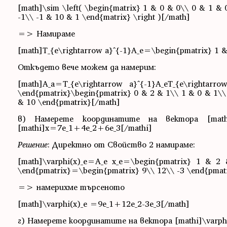
[math]\sim \left( \begin{matrix} 1 & 0 & 0\\ 0 & 1 & 0
-1\\ -1 & 10 & 1 \end{matrix} \right )[/math]
=> Намираме
[math]T_{e\rightarrow a}^{-1}A_e=\begin{pmatrix} 1 & 
Откъдето вече можем да намерим:
[math]A_a=T_{e\rightarrow a}^{-1}A_eT_{e\righ
\end{pmatrix}\begin{pmatrix} 0 & 2 & 1\\ 1 & 0 & 1\\
& 10 \end{pmatrix}[/math]
в) Намерете координатите на вектора [mathi]\
[mathi]x=7e_1+4e_2+6e_3[/mathi]
Решение
: Директно от Свойство 2 намираме:
[math]\varphi(x)_e=A_e x_e=\begin{pmatrix} 1 & 2
\end{pmatrix}=\begin{pmatrix} 9\\ 12\\ -3 \end{pmat
=> намерихме търсеното
[math]\varphi(x)_e =9e_1+12e_2-3e_3[/math]
г) Намерете координатите на вектора [mathi]\varphi (