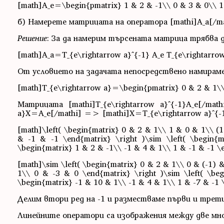
[math]A_e=\begin{pmatrix} 1 & 2 & -1\\ 0 & 3 & 0\\ 1
б) Намерете матрицата на оператора [mathi]A_a[/math
Решение
: За да намерим търсената матрица трябва д
[math]A_a=T_{e\rightarrow a}^{-1} A_e T_{e\rightarro
От условието на задачата непосредствено намираме,
[math]T_{e\rightarrow a}=\begin{pmatrix} 0 & 2 & 1\\
Матрицата [mathi]T_{e\rightarrow a}^{-1}A_e[/ma
a}X=A_e[/mathi] => [mathi]X=T_{e\rightarrow a}^{-1
[math]\left( \begin{matrix} 0 & 2 & 1\\ 1 & 0 & 1\\ (1
& -1 & -1 \end{matrix} \right )\sim \left( \begin{
\begin{matrix} 1 & 2 & -1\\ -1 & 4 & 1\\ 1 & -1 & -1 \
[math]\sim \left( \begin{matrix} 0 & 2 & 1\\ 0 & (-1) &
1\\ 0 & -3 & 0 \end{matrix} \right )\sim \left( \be
\begin{matrix} -1 & 10 & 1\\ -1 & 4 & 1\\ 1 & -7 & -1 
Делим втори ред на -1 и разместваме първи и трети
Линейните оператори са изображения между две мно