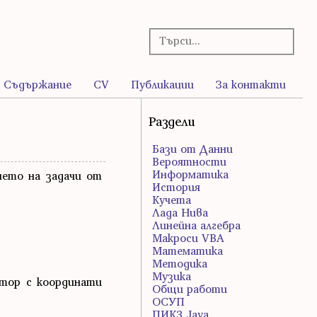
Съдържание
CV
Публикации
За контакти
Раздели
Бази от Данни
Вероятности
Информатика
нето на задачи от
История
Кучета
Лада Нива
Линейна алгебра
Макроси VBA
Математика
Методика
Музика
вектор с координати
Общи работи
ОСУП
ПИК3 Java