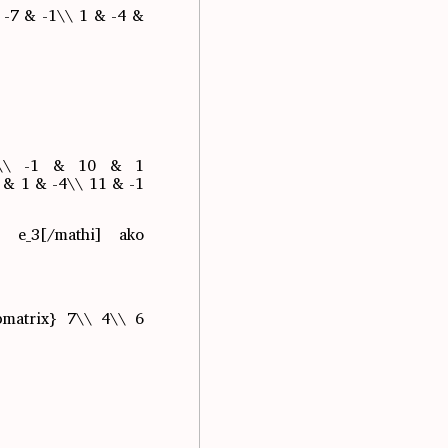
 -7 & -1\\ 1 & -4 &
-1\\ -1 & 10 & 1
 & 1 & -4\\ 11 & -1
 e_3[/mathi] ако
matrix} 7\\ 4\\ 6