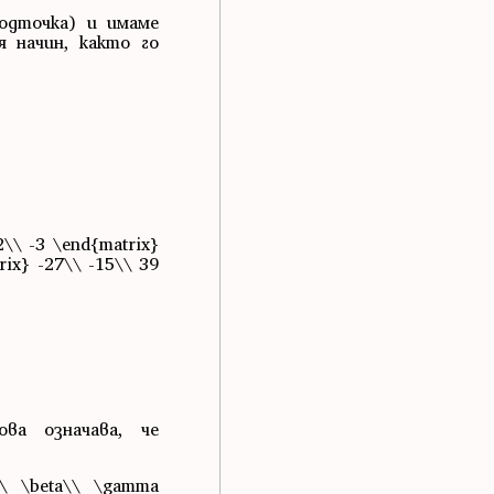
подточка) и имаме
 начин, както го
2\\ -3 \end{matrix}
trix} -27\\ -15\\ 39
Това означава, че
\ \beta\\ \gamma