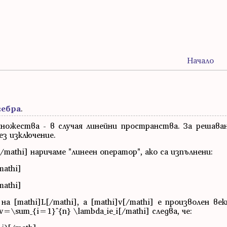
Начало
гебра
.
ножества - в случая линейни пространства. За решава
ез изключение.
/mathi] наричаме "линеен оператор", ако са изпълнени:
mathi]
mathi]
зис на [mathi]L[/mathi], а [mathi]v[/mathi] е произволен 
]v=\sum_{i=1}^{n} \lambda_ie_i[/mathi] следва, че: