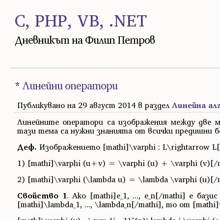
C, PHP, VB, .NET
Дневникът на Филип Петров
*
Линейни оператори
Публикувано на 29 август 2014 в раздел
Линейна ал
Линейните оператори са изображения между две м
тази тема са нужни знанията от всички предишни б
Деф.
Изображението [mathi]\varphi : L\rightarrow L[
1) [mathi]\varphi (u+v) = \varphi (u) + \varphi (v)[/
2) [mathi]\varphi (\lambda u) = \lambda \varphi (u)[/
Свойство 1
. Ако [mathi]е_1, ..., e_n[/mathi] е ба
[mathi]\lambda_1, ..., \lambda_n[/mathi], то от [mathi