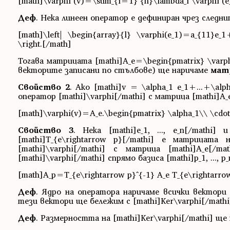
[math]\varphi (v)=\sum_{i=1}^{n}\lambda_i \varphi (e
Деф
. Нека линеен оператор е дефиниран чрез следн
[math]\left| \begin{array}{l} \varphi(e_1)=a_{11}e_
\right.[/math]
Тогава матрицата [mathi]A_e=\begin{pmatrix} \varphi
векторите записани по стълбове) ще наричаме
мат
Свойство 2
. Ако [mathi]v = \alpha_1 e_1+...+\al
оператор [mathi]\varphi[/mathi] с матрица [mathi]A_e[
[math]\varphi(v)=A_e.\begin{pmatrix} \alpha_1\\ \cdot
Свойство 3
. Нека [mathi]е_1, ..., e_n[/mathi] 
[mathi]T_{e\rightarrow p}[/mathi] е матрицат
[mathi]\varphi[/mathi] с матрица [mathi]A_e[/ma
[mathi]\varphi[/mathi] спрямо базиса [mathi]p_1, ..., 
[math]A_p=T_{e\rightarrow p}^{-1} A_e T_{e\rightarro
Деф
. Ядро на оператора наричаме всички вектори 
тези вектори ще бележим с [mathi]Ker\varphi[/mathi
Деф
. Размерността на [mathi]Ker\varphi[/mathi] ще