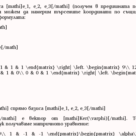
 [mathi]е_1, е_2, e_3[/mathi] (получен в предишната 
чи можем да намерим търсените координати по същия
формулата:
ath]
e[/math]
 & 1 & 1 \end{matrix} \right| \left. \begin{matrix} 9\\ 1
0 & 1 & 0\\ 0 & 0 & 1 \end{matrix} \right| \left. \begin{ma
i] спрямо базиса [mathi]e_1, e_2, e_3[/mathi]
[/mathi] е вектор от [mathi]Ker(\varphi)[/mathi]. 
тук получаваме матричното уравнение:
\ 1 & -1 & -1 \end{pmatrix}\begin{pmatrix} \alpha\