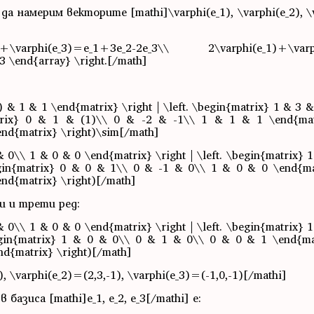
 намерим векторите [mathi]\varphi(e_1), \varphi(e_2), \v
varphi(e_3)=e_1+3e_2-2e_3\\ 2\varphi(e_1)+\varph
 \end{array} \right.[/math]
 & 1 & 1 \end{matrix} \right | \left. \begin{matrix} 1 & 3 
trix} 0 & 1 & (1)\\ 0 & -2 & -1\\ 1 & 1 & 1 \end{matri
end{matrix} \right)\sim[/math]
 0\\ 1 & 0 & 0 \end{matrix} \right | \left. \begin{matrix} 
gin{matrix} 0 & 0 & 1\\ 0 & -1 & 0\\ 1 & 0 & 0 \end{matr
end{matrix} \right)[/math]
и и трети ред:
 0\\ 1 & 0 & 0 \end{matrix} \right | \left. \begin{matrix} 
gin{matrix} 1 & 0 & 0\\ 0 & 1 & 0\\ 0 & 0 & 1 \end{matri
nd{matrix} \right)[/math]
\varphi(e_2)=(2,3,-1), \varphi(e_3)=(-1,0,-1)[/mathi]
азиса [mathi]е_1, е_2, e_3[/mathi] e: