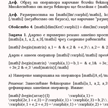
Деф
. Образ на оператора наричаме всички вектори 
Множеството от тези вектори ще бележим с [mathi]
Деф
. Размерността на [mathi]Im\varphi[/mathi], 
[/mathi] (независимо от базиса), ще наричаме "разм
Свойство 4
. [mathi]dim(Ker(\varphi))+dim(Im(\varp
Задача 1
. Дадено е тримерно реално линейно простра
[mathi]a_1, a_2, a_3[/mathi] чрез следните равенства:
[math]\begin{matrix} a_1= & & e_2 & +e_3\\ a_2= & 
Даден е линеен оператор [mathi]\varphi[/mathi] прео
[math]\begin{matrix} \varphi(a_1)=b_1= & e_1& +3e_
+3e_2 &-e_3 \end{matrix}[/math]
a) Намерете матрицата на оператора [mathi]A_e[/math
Решение
: Заместваме векторите [mathi]a_1, a_2, a_3
дефиниращи линейния оператор. Имаме:
[math]\begin{array}{l} \varphi(a_1)= \va
\varphi(2e_1+e_3)=2\varphi
\varphi(e_1+e_2+e_3)=\varphi(e_1)+\varphi(e_2)+\va