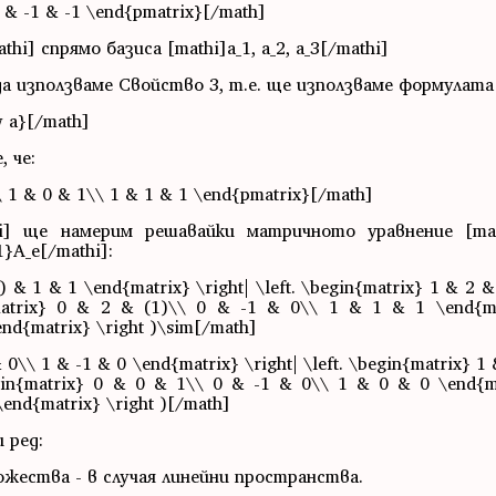
 & -1 & -1 \end{pmatrix}[/math]
i] спрямо базиса [mathi]a_1, a_2, a_3[/mathi]
а използваме Свойство 3, т.е. ще използваме формулата
w a}[/math]
 че:
 1 & 0 & 1\\ 1 & 1 & 1 \end{pmatrix}[/math]
thi] ще намерим решавайки матричното уравнение [math
}A_e[/mathi]:
) & 1 & 1 \end{matrix} \right| \left. \begin{matrix} 1 & 2 
matrix} 0 & 2 & (1)\\ 0 & -1 & 0\\ 1 & 1 & 1 \end{matr
end{matrix} \right )\sim[/math]
 0\\ 1 & -1 & 0 \end{matrix} \right| \left. \begin{matrix} 1
gin{matrix} 0 & 0 & 1\\ 0 & -1 & 0\\ 1 & 0 & 0 \end{matr
\end{matrix} \right )[/math]
 ред:
жества - в случая линейни пространства.