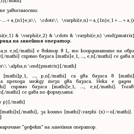
_i)[/math]
ите зависимости:
1+...+a_{n1}e_n\\ \cdots\\ \varphi(e_n)=a_{1n}e_1+...+a_
(e_1) & \varphi(e_2) & \cdots & \varphi(e_n) \end{pmatri
рица на линейния оператор
.
pha_n e_n[/mathi] е вектор в L, то координатите на обр
/mathi] спрямо базиса [mathi]е_1, ..., e_n[/mathi] се дава
s\\ \alpha_n \end{pmatrix}[/math]
и [mathi]p_1, ..., p_n[/mathi] са два базиса в [math
а на прехода между тези два базиса. Нека е даден
thi] спрямо базиса [mathi]е_1, ..., e_n[/mathi]. То
p_n[/mathi] се дава по формулата:
w p}[/math]
[mathi]x[/mathi], за които [mathi]\varphi (x)=o[/math
]
 наричаме "дефект" на линейния оператор.