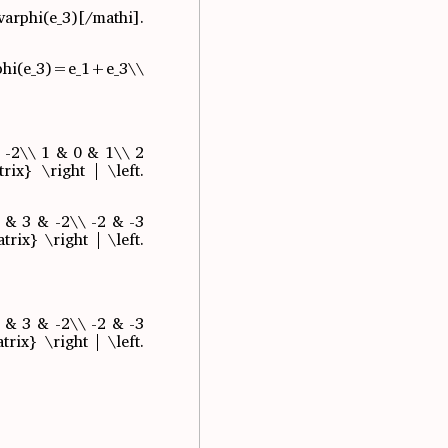
arphi(e_3)[/mathi].
i(e_3)=e_1+e_3\\
& -2\\ 1 & 0 & 1\\ 2
x} \right | \left.
1 & 3 & -2\\ -2 & -3
ix} \right | \left.
1 & 3 & -2\\ -2 & -3
x} \right | \left.