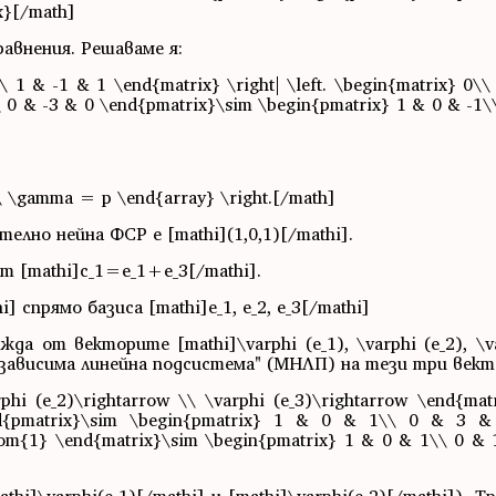
x}[/math]
авнения. Решаваме я:
\ 1 & -1 & 1 \end{matrix} \right| \left. \begin{matrix} 0\\
\ 0 & -3 & 0 \end{pmatrix}\sim \begin{pmatrix} 1 & 0 & -1\
\ \gamma = p \end{array} \right.[/math]
телно нейна ФСР е [mathi](1,0,1)[/mathi].
 [mathi]c_1=e_1+e_3[/mathi].
] спрямо базиса [mathi]e_1, e_2, e_3[/mathi]
жда от векторите [mathi]\varphi (e_1), \varphi (e_2), \va
езависима линейна подсистема" (МНЛП) на тези три векто
phi (e_2)\rightarrow \\ \varphi (e_3)\rightarrow \end{mat
{pmatrix}\sim \begin{pmatrix} 1 & 0 & 1\\ 0 & 3 
tom{1} \end{matrix}\sim \begin{pmatrix} 1 & 0 & 1\\ 0 & 