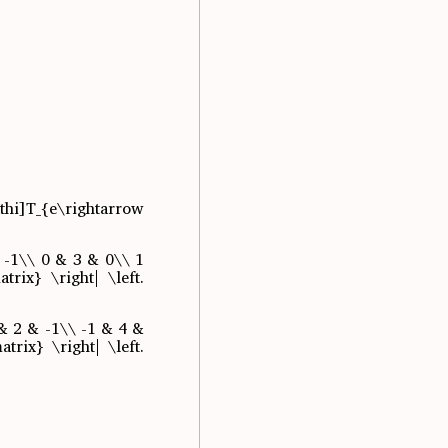
i]T_{e\rightarrow
& -1\\ 0 & 3 & 0\\ 1
ix} \right| \left.
 & 2 & -1\\ -1 & 4 &
ix} \right| \left.