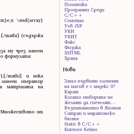
Политика
Програмни Среди
С/С++
{nn}e_n \end{array}
Семейни
Уеб JSP
УКИ
x}[/mathi] (съдържа
УКИТ
Факс
Физика
аза му чрез линеен
ХHTML
 по формулата:
Храна
Нови
i]L[/mathi] и нека
Защо първият елемент
 линеен оператор
на масив е с индекс 0?
гава матрицата на
Карат
Когато отборите не
желаят да спечелят…
Възпитанието в Япония
i]. Множеството от
Сатрап и маратонско
бягане
Static в C/C++
Кипчоге Кейно