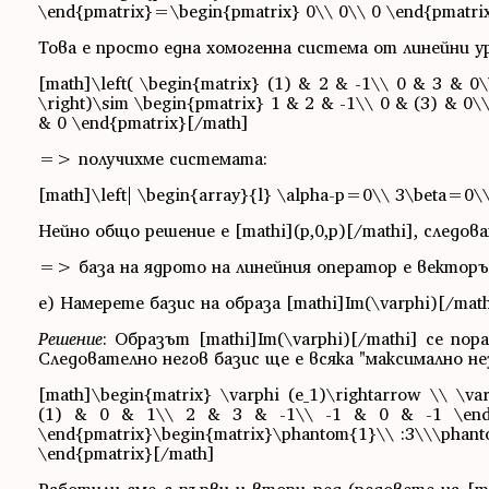
\end{pmatrix}=\begin{pmatrix} 0\\ 0\\ 0 \end{pmatri
Това е просто една хомогенна система от линейни ур
[math]\left( \begin{matrix} (1) & 2 & -1\\ 0 & 3 & 0\
\right)\sim \begin{pmatrix} 1 & 2 & -1\\ 0 & (3) & 0\
& 0 \end{pmatrix}[/math]
=> получихме системата:
[math]\left| \begin{array}{l} \alpha-p=0\\ 3\beta=0\
Нейно общо решение е [mathi](p,0,p)[/mathi], следова
=> база на ядрото на линейния оператор е векторът
e) Намерете базис на образа [mathi]Im(\varphi)[/mathi
Решение
: Образът [mathi]Im(\varphi)[/mathi] се пора
Следователно негов базис ще е всяка "максимално н
[math]\begin{matrix} \varphi (e_1)\rightarrow \\ \var
(1) & 0 & 1\\ 2 & 3 & -1\\ -1 & 0 & -1 \end
\end{pmatrix}\begin{matrix}\phantom{1}\\ :3\\\phan
\end{pmatrix}[/math]