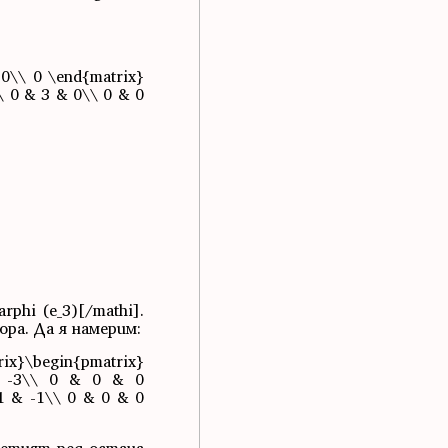
 0\\ 0 \end{matrix}
\ 0 & 3 & 0\\ 0 & 0
rphi (e_3)[/mathi].
ра. Да я намерим:
rix}\begin{pmatrix}
& -3\\ 0 & 0 & 0
1 & -1\\ 0 & 0 & 0