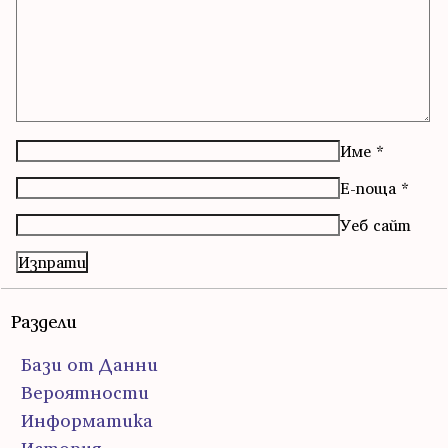
Име
*
Е-поща
*
Уеб сайт
Раздели
Бази от Данни
Вероятности
Информатика