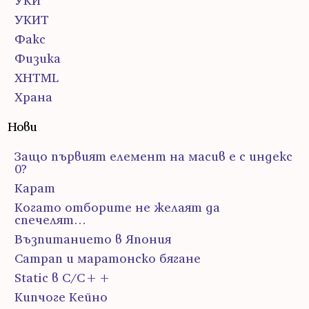
УКИ
УКИТ
Факс
Физика
ХHTML
Храна
Нови
Защо първият елемент на масив е с индекс
0?
Карат
Когато отборите не желаят да
спечелят…
Възпитанието в Япония
Сатрап и маратонско бягане
Static в C/C++
Кипчоге Кейно