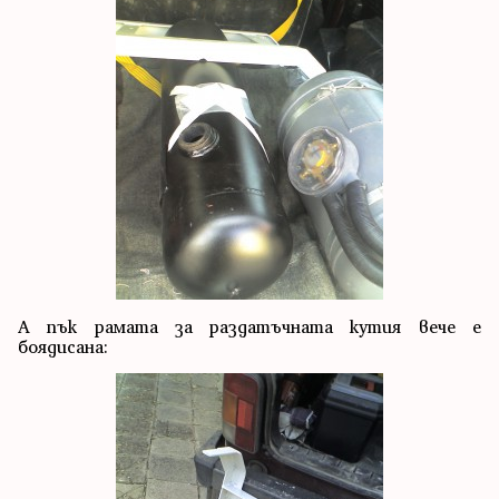
А пък рамата за раздатъчната кутия вече е
боядисана: