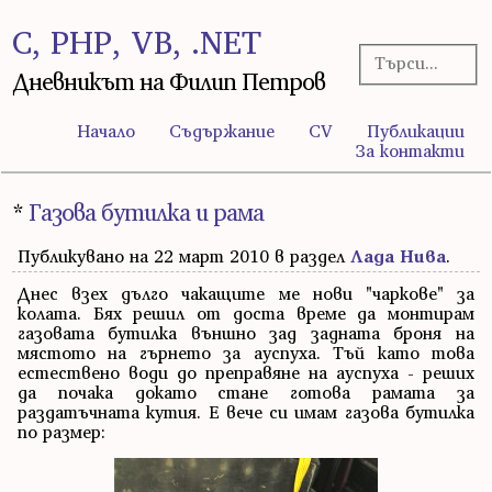
C, PHP, VB, .NET
Дневникът на Филип Петров
Начало
Съдържание
CV
Публикации
За контакти
*
Газова бутилка и рама
Публикувано на 22 март 2010 в раздел
Лада Нива
.
Днес взех дълго чакащите ме нови "чаркове" за
колата. Бях решил от доста време да монтирам
газовата бутилка външно зад задната броня на
мястото на гърнето за ауспуха. Тъй като това
естествено води до преправяне на ауспуха - реших
да почака докато стане готова рамата за
раздатъчната кутия. Е вече си имам газова бутилка
по размер: