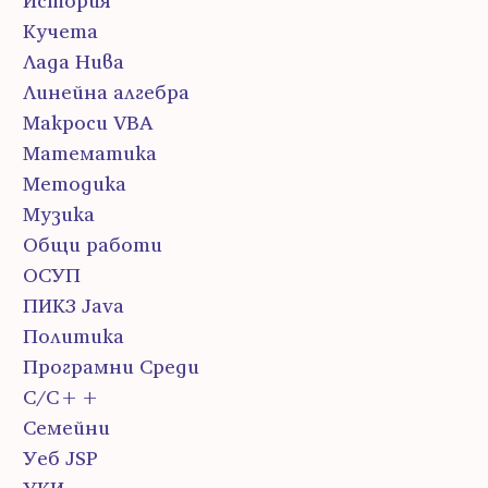
История
Кучета
Лада Нива
Линейна алгебра
Макроси VBA
Математика
Методика
Музика
Общи работи
ОСУП
ПИК3 Java
Политика
Програмни Среди
С/С++
Семейни
Уеб JSP