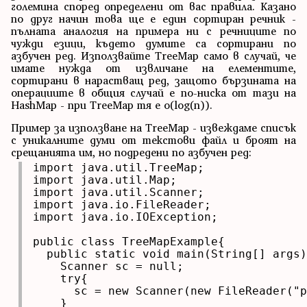
големина според определени от вас правила. Казано
по друг начин това ще е един сортиран речник -
пълната аналогия на примера ни с речниците по
чужди езици, където думите са сортирани по
азбучен ред. Използвайте TreeMap само в случай, че
имате нужда от извличане на елементите,
сортирани в нарастващ ред, защото бързината на
операциите в общия случай е по-ниска от тази на
HashMap - при TreeMap тя е o(log(n)).
Пример за използване на TreeMap - извеждаме списък
с уникалните думи от текстови файл и броят на
срещанията им, но подредени по азбучен ред:
import java.util.TreeMap;

import java.util.Map;

import java.util.Scanner;

import java.io.FileReader;

import java.io.IOException;

public class TreeMapExample{

  public static void main(String[] args)
    Scanner sc = null;

    try{

      sc = new Scanner(new FileReader("p
    }
