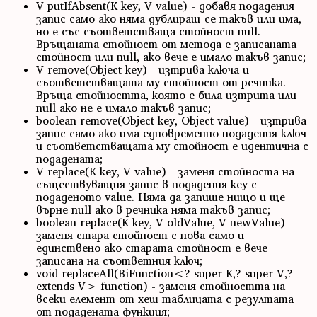
V putIfAbsent(K key, V value) - добавя подадения
запис само ако няма дублиращ се такъв или има,
но е със съответстваща стойност null.
Връщаната стойност от метода е записаната
стойност или null, ако вече е имало такъв запис;
V remove(Object key) - изтрива ключа и
съответстващата му стойност от речника.
Връща стойността, която е била изтрита или
null ако не е имало такъв запис;
boolean remove(Object key, Object value) - изтрива
запис само ако има едновременно подадения ключ
и съответстващата му стойност е идентична с
подадената;
V replace(K key, V value) - заменя стойноста на
съществуващия запис в подадения key с
подаденото value. Няма да запише нищо и ще
върне null ако в речника няма такъв запис;
boolean replace(K key, V oldValue, V newValue) -
заменя стара стойност с нова само и
единствено ако старата стойност е вече
записана на съответния ключ;
void replaceAll(BiFunction<? super K,? super V,?
extends V> function) - заменя стойността на
всеки елемент от хеш таблицата с резултата
от подадената функция;