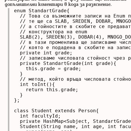
допълнителни коментари в кода за разяснение.
enum StandartGrade{

  // Това са възможните записи на Enum п
  // те ще са SLAB, SREDEN, DOBAR, MNOGO
  // а стойностите в скобите се предават
  // конструктора на enum

  SLAB(2), SREDEN(3), DOBAR(4), MNOGO_DO
  // в тази променлива ще записваме числ
  // която е подадена в скобите на запис
  private int grade;

  // записваме числовата стойност чрез p
  private StandartGrade(int grade){

    this.grade = grade;

  }

  // метод, който връща числовата стойно
  int toInt(){

    return this.grade;

  }

};

class Student extends Person{

  int facultyId;

  private HashMap<Subject, StandartGrade
  Student(String name, int age, int facu