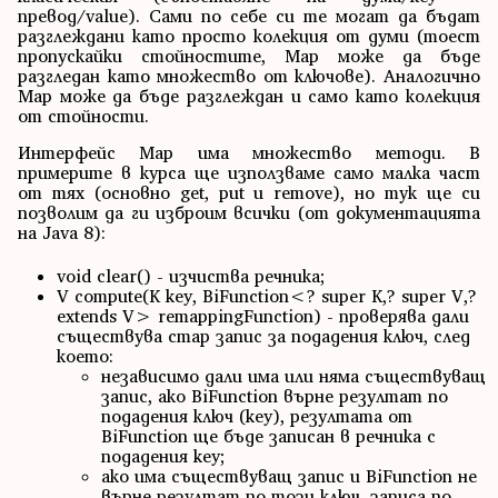
превод/value). Сами по себе си те могат да бъдат
разглеждани като просто колекция от думи (тоест
пропускайки стойностите, Map може да бъде
разгледан като множество от ключове). Аналогично
Map може да бъде разглеждан и само като колекция
от стойности.
Интерфейс Map има множество методи. В
примерите в курса ще използваме само малка част
от тях (основно get, put и remove), но тук ще си
позволим да ги изброим всички (от документацията
на Java 8):
void clear() - изчиства речника;
V compute(K key, BiFunction<? super K,? super V,?
extends V> remappingFunction) - проверява дали
съществува стар запис за подадения ключ, след
което:
независимо дали има или няма съществуващ
запис, ако BiFunction върне резултат по
подадения ключ (key), резултата от
BiFunction ще бъде записан в речника с
подадения key;
ако има съществуващ запис и BiFunction не
върне резултат по този ключ, записа по