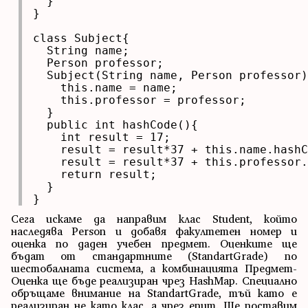
  }

}

class Subject{

  String name;

  Person professor;

  Subject(String name, Person professor)
    this.name = name;

    this.professor = professor;

  }

  public int hashCode(){

    int result = 17;

    result = result*37 + this.name.hashC
    result = result*37 + this.professor.
    return result;

  }

}
Сега искаме да направим клас Student, който
наследява Person и добавя факултетен номер и
оценка по даден учебен предмет. Оценките ще
бъдат от стандартните (StandartGrade) по
шестобалната система, а комбинацията Предмет-
Оценка ще бъде реализиран чрез HashMap. Специално
обръщаме внимание на StandartGrade, тъй като е
реализиран не като клас, а чрез enum. Ще поставим