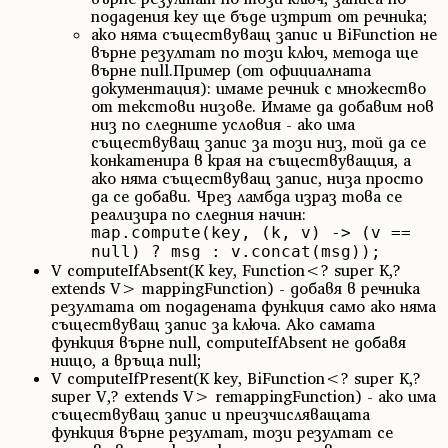
подадения key ще бъде изтрит от речника;
ако няма съществуващ запис и BiFunction не
върне резултат по този ключ, метода ще
върне null.Пример (от официалната
документация): имаме речник с множество
от текстови низове. Имаме да добавим нов
низ по следните условия - ако има
съществуващ запис за този низ, той да се
конкатенира в края на съществуващия, а
ако няма съществуващ запис, низа просто
да се добави. Чрез ламбда израз това се
реализира по следния начин:
map.compute(key, (k, v) -> (v ==
null) ? msg : v.concat(msg));
V computeIfAbsent(K key, Function<? super K,?
extends V> mappingFunction) - добавя в речника
резултата от подадената функция само ако няма
съществуващ запис за ключа. Ако самата
функция върне null, computeIfAbsent не добавя
нищо, а връща null;
V computeIfPresent(K key, BiFunction<? super K,?
super V,? extends V> remappingFunction) - ако има
съществуващ запис и преизчисляващата
функция върне резултат, този резултат се