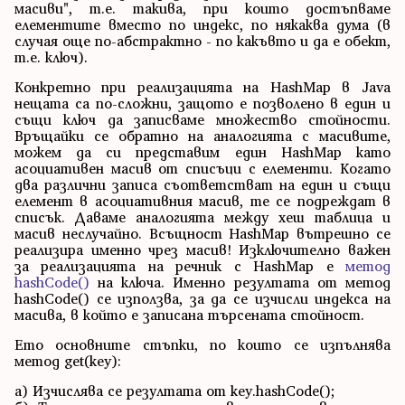
масиви", т.е. такива, при които достъпваме
елементите вместо по индекс, по някаква дума (в
случая още по-абстрактно - по какъвто и да е обект,
т.е. ключ).
Конкретно при реализацията на HashMap в Java
нещата са по-сложни, защото е позволено в един и
същи ключ да записваме множество стойности.
Връщайки се обратно на аналогията с масивите,
можем да си представим един HashMap като
асоциативен масив от списъци с елементи. Когато
два различни записа съответстват на един и същи
елемент в асоциативния масив, те се подреждат в
списък. Даваме аналогията между хеш таблица и
масив неслучайно. Всъщност HashMap вътрешно се
реализира именно чрез масив! Изключително важен
за реализацията на речник с HashMap е
метод
hashCode()
на ключа. Именно резултата от метод
hashCode() се използва, за да се изчисли индекса на
масива, в който е записана търсената стойност.
Ето основните стъпки, по които се изпълнява
метод get(key):
a) Изчислява се резултата от key.hashCode();