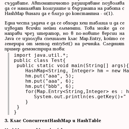
създавате. Автоматичното разширяване позволява
да се намаляват колизиите и бързината на работа с
HashMap винаги да е близо до константна - o(1).
Една честа задача е да се обходи хеш таблица и да се
изведат всички нейни елементи. Това може да се
направи чрез итератор, но в по-новите версии на
Java се използва специален клас Map.Entry, който се
генерира от метод entrySet() на речника. Следният
пример демонстрира това:
import java.util.*;

public class Test{

 public static void main(String[] args){

    HashMap<String, Integer> hm = new Ha
    hm.put("aaa", 5);

    hm.put("aaa", 6);

    hm.put("bbb", 6);

    for(Map.Entry<String,Integer> es : h
       System.out.println(es.getKey()+" 
    }

 }

}
3. Клас ConcurrentHashMap и HashTable