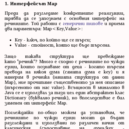
1. Интерфейсът Map
Преди да разгледаме конкретните реализации,
трябва да се запознаем с основния интерфейс на
речниците. Той работи с
генерични типове
и приема
два параметъра: Map<Key,Value>:
Key - ключ, по който ще се търси;
Value - стойност, която ще бъде търсена.
Защо такава структура ще превеждаме
като "речник"? Много е сходно с речниците по чужди
езици, които познаваме от деца - когато търсим
превода на някоя дума (самата дума е key) и я
намерим в речника (нашата структура от данни
Map), ние прочитаме същественото за нея описание
(търсеното от нас value). Всъщност в миналото в
Java се е използвал за тази цел един абстрактен клас
Dictionary (буквално речник), но впоследствие е бил
заменен от интерфейс Map.
Поглеждайки по-общо можем да установим, че
речниците по чужди езици могат да бъдат
разглеждани и използвани по различен начин от
класическия (съпоставяне на дума/key -