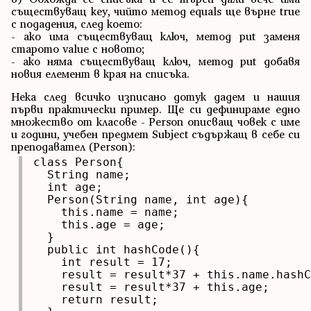
съществуващ key, чийто метод equals ще върне true
с подадения, след което:
- ако има съществуващ ключ, метод put заменя
старото value с новото;
- ако няма съществуващ ключ, метод put добавя
новия елемент в края на списъка.
Нека след всичко изписано дотук дадем и нашия
първи практически пример. Ще си дефинираме едно
множество от класове - Person описващ човек с име
и години, учебен предмет Subject съдържащ в себе си
преподавател (Person):
class Person{

  String name;

  int age;

  Person(String name, int age){

    this.name = name;

    this.age = age;

  }

  public int hashCode(){

    int result = 17;

    result = result*37 + this.name.hashC
    result = result*37 + this.age;

    return result;
