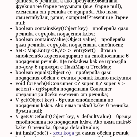
записва в речника, а ако преизчисляващата
функция не върне резултат (т.е. върне null),
елемента от речника се изтрива. Ако няма
съществуващ запис, computeIfPresent ще върне
null;
boolean containsKey(Object key) - проверява дали
речника съдържа подадения ключ;
boolean containsValue(Object value) - проверява
дали речника съдържа подадената стойност;
Set<Map.Entry<K,V>> entrySet() - връща
множество кореспондиращо на стойностите в
подадения речник. Ще покажем как се използва
по-долу в примери с HashMap и TreeMap;
boolean equals(Object o) - проверява дали
подадения обект е същия речник както текущия
void forEach(BiConsumer<? super K,? super V>
action) - извършва подадената Consumer
операция за всеки елемент от речника;
V get(Object key) - връща стойността по
подадения ключ. Ако няма такъв ключ в речника,
връща null;
V getOrDefault(Object key, V defaultValue) - връща
стойността по подадения ключ. Ако няма такъв
ключ в речника, връща defaultValue;
int hashCode() -
хеш кода
за самия обект речник;