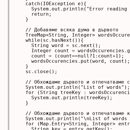
    catch(IOException e){

      System.out.println("Error reading 
      return;

    }

    // Добавяме всяка дума в дървото

    TreeMap<String, Integer> wordsOccure
    while(sc.hasNext()){

      String word = sc.next();

      Integer count = wordsOccurencies.g
      count = (count==null?1:count+1);

      wordsOccurencies.put(word, count);

    }

    sc.close();

    // Обхождаме дървото и отпечатваме с
    System.out.println("List of words");

    for (String treeKey : wordsOccurenci
      System.out.println(treeKey);

    }

    // Обхождаме дървото и отпечатваме к
    System.out.println("\nList of words 
    for (Map.Entry<String, Integer> entr
      String key = entry.getKey();
