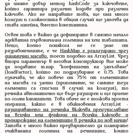
да имате добър метод hashCode за ключовете,
който гарантира различни кодове при различни
ключове. Ако не направите това, ще има много
колизии и сложността в общия случай ще започва да
става линейна, вместо константна.
Освен това е важно да дефинирате в самото начало
адекватна първоначална големина на хеш таблицата.
Нещо, което понякога не се знае от
разработчиците, е че
HashMap е реализирано чрез
динамични масиви
, тоест подобно на ArrayList. Чрез
втори параметър в неговия конструктор вие може
да подавате т.нар. "коефициент на запълване"
(loadFactor), който по подразбиране е 0.75. Това
означава, че ако повече от 75% от елементите
на масива са заети (припомняме, че самите тези
елементи са списъци в случай на колизия), то
речника автоматично ще бъде разширен и ще приеме
по-голям капацитет. Това обаче не е толкова проста
операция, както е в обикновения ArrayList -
разширяването на речника включва преизчисляване
на всички хеш функции на всички ключове и
пренареждане на елементите в речника по нов начин
!
Затова е много важно предварително да планирате
очакваната големина на речниците, които