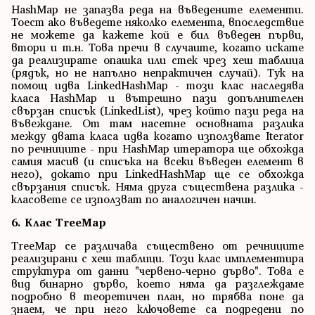
HashMap не запазва реда на въведените елементи.
Тоест ако въведете няколко елемента, впоследствие
не можете да кажете кой е бил въведен първи,
втори и т.н. Това пречи в случаите, когато искате
да реализирате опашка или стек чрез хеш таблица
(рядък, но не напълно непрактичен случай). Тук на
помощ идва LinkedHashMap - този клас наследява
класа HashMap и вътрешно пази допълнителен
свързан списък (LinkedList), чрез който пази реда на
въвеждане. От там насетне основната разлика
между двата класа идва когато използвате Iterator
по речниците - при HashMap итератора ще обхожда
самия масив (и списъка на всеки въведен елемент в
него), докато при LinkedHashMap ще се обхожда
свързания списък. Няма друга съществена разлика -
класовете се използват по аналогичен начин.
6. Клас TreeMap
TreeMap се различава съществено от речниците
реализирани с хеш таблици. Този клас имплементира
структура от данни "червено-черно дърво". Това е
вид бинарно дърво, което няма да разглеждаме
подробно в теоретичен план, но трябва поне да
знаем, че при него ключовете са подредени по