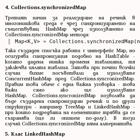
4. Collections.synchronizedMap
Третият начин за реализиране на речник в
многонишкова среда е чрез синхронизирането на
съществуващ HashMap чрез използването на
Collections.syncronizedMap метода:
Map<K,V> = Collections.synchronizedMap(n
Така създаден списъка работи с интерфейс Map, но
осигурява синхронизация подобно на HashTable -
когато дадена нишка променя таблицата, тя
заключва цялата таблица. Затова при почти всички
случаи бихме посъветвали да използвате
ConcurrentHashMap пред Collections.syncronizedMap.
Правим това обаче с една важна уговорка - това
важи само ако ще използвате
HashMap. Collections.syncronizedMap позволява да
бъде създадена синхронизиран речник и по други
структури - например TreeMap и LinkedHashMap -
при които подредбата на елементите трябва да се
съхранява (ще ги опишем по-долу). В този
случай Collections.syncronizedMap няма алтернатива.
5. Клас LinkedHashMap