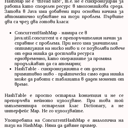
HashMap не е "thread safe", т.е. не е синхронизиран за
работа като споделен ресурс в многонишкова среда.
Затова в Java има добавени три основни начина за
автоматично избягване на този проблем. Първите
два са чрез два готови класа:
ConcurrentHashMap - намира се в
java.util.concurrent и е препоръчителния начин за
справяне с проблема. При него има значителна
оптимизация на ниско ниво и се позволява повече
от една нишка да достъпва ресурса
едновременно, като операциите за промяна
продължават да са атомарни;
HashTable - синхронизацията е от доста
примитивно ниво - практически само една нишка
може да работи с таблицата в даден момент от
време.
HashTable е просто остаряла концепция и не се
препоръчва нейното използване. При това той
имплементира остарелия клас Dictionary, а не
интерфейс Map. Не го използвайте.
Употребата на ConcurrentHashMap е аналогична на
тази на HashMap. Няма да даваме пример.