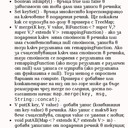
boolean isEmpty() - връща true или false в
зависимост от това дали има записи в речника;
Set keySet() - връща множество кореспондиращо
на ключовете в подадения речник. Ще покажем
как се използва по-долу в примера с TreeMap;
V merge(K key, V value, BiFunction<? super V,?
super V,? extends V> remappingFunction) - ако за
подадения ключ няма стойност в речника или
има съответстваща null стойност, записва в
този ключ резултата от remappingFunction. Ако
за съществуващия ключ има стойност в речника,
тази стойност се подменя с резултата от
remappingFunction (ако този резултат е различен
от null) или записа се изтрива (ако резултата
от функцията е null). Този метод е опростен
вариант на compute. Примера с добавяне или
конкатениране на низ от по-горе може да бъде
реализиран чрез merge по следния, доста по-
елегантен начин:
map.merge(key, msg,
String::concat);
V put(K key, V value) - добавя запис (комбинация
от key-value) в речника. Ако запис с такъв key
вече съществува, стария value се заменя с новия;
void putAll(Map<? extends K,? extends V> m) -
добавя записите от подадения речник в текущия;