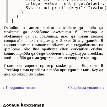
      Integer value = entry.getValue();

      System.out.println(key+": "+value)
    }

  }

}
Основно и много важно изискване за това да
можете да добавите елементи в TreeMap е
обектите да са сравними, т.е. да имат метод
compare() - така например е в клас String, затова в
горния пример нямаше проблеми със създаването на
дървото. Ако вие правите свой собствен обект,
който трябва да бъде включен в структура TreeMap,
той трябва да има задължително compare метод.
Също от горния пример може да се види, че в
TreeMap няма проблем с това при един и същи Key да
има множество Value.
« Предишна статия
Следваща статия »
Добави коментар