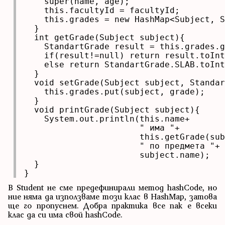
    super(name, age);

    this.facultyId = facultyId;

    this.grades = new HashMap<Subject, S
  }

  int getGrade(Subject subject){

    StandartGrade result = this.grades.g
    if(result!=null) return result.toInt
    else return StandartGrade.SLAB.toInt
  }

  void setGrade(Subject subject, Standar
    this.grades.put(subject, grade);

  }

  void printGrade(Subject subject){

    System.out.println(this.name+

                       " има "+

                       this.getGrade(sub
                       " по предмета "+

                       subject.name);

  }

}
В Student не сме предефинирали метод hashCode, но
ние няма да използваме този клас в HashMap, затова
ще го пропуснем. Добра практика все пак е всеки
клас да си има свой hashCode.