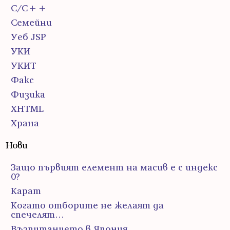
С/С++
Семейни
Уеб JSP
УКИ
УКИТ
Факс
Физика
ХHTML
Храна
Нови
Защо първият елемент на масив е с индекс
0?
Карат
Когато отборите не желаят да
спечелят…
Възпитанието в Япония