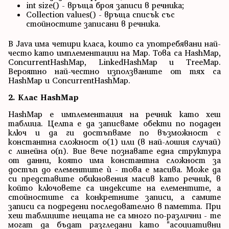
int size() - връща броя записи в речника;
Collection values() - връща списък със
стойностите записани в речника.
В Java има четири класа, които са употребявани най-
често като имплементации на Map. Това са HashMap,
ConcurrentHashMap, LinkedHashMap и TreeMap.
Вероятно най-честно използванитe от тях са
HashMap и ConcurrentHashMap.
2. Клас HashMap
HashMap е имплементация на речник като хеш
таблица. Целта е да записваме обекти по подаден
ключ и да ги достъпваме по възможност с
константна сложност o(1) или (в най-лошия случай)
с линейна o(n). Вие вече познавате една структура
от данни, която има константна сложност за
достъп до елементите ѝ - това е масива. Може да
си представите обикновения масив като речник, в
който ключовете са индексите на елементите, а
стойностите са конкретните записи, а самите
записи са подредени последователно в паметта. При
хеш таблиците нещата не са много по-различни - те
могат да бъдат разгледани като "асоциативни