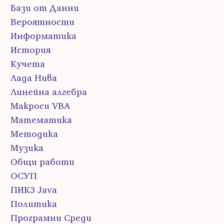
Бази от Данни
Вероятности
Информатика
История
Кучета
Лада Нива
Линейна алгебра
Макроси VBA
Математика
Методика
Музика
Общи работи
ОСУП
ПИК3 Java
Политика
Програмни Среди