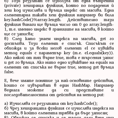
б) Този резултат се използва от една вътрешна
(private) хешираща функция, която по подадения ѝ
хеш код изчислява и връща индекс от масива. Една
елементарна такава хеш функция например би била
key.hashCode()%array.length. Действително тази
функция винаги ще връща число от 0 до array.length-
1, т.е. именно индекс в границите на масива, в който
ще се записва;
в) След като знаем индекса на масива, get го
достъпва. Този елемент е списък. Списъкът се
обхожда и за всеки негов елемент el се извиква
метод equals с параметър key (т.е. el.equals(key)).
Ако някой от тях върне true, това е търсения запис
и get го връща. Ако нито едно извикване на equals на
елемент от списъка не върне true, метод get връща
false.
Е, вече имате понятие за най-основните действия,
които се извършват в един HashMap. Например
веднага можете да си представите и
последователността от действия на метод put:
а) Изчислява се резултата от key.hashCode();
б) Чрез хеширащата функция се изчислява индекса на
масива, в който елемента трябва да бъде записан;
в) Обхожда се списъка и се търси дали вече има