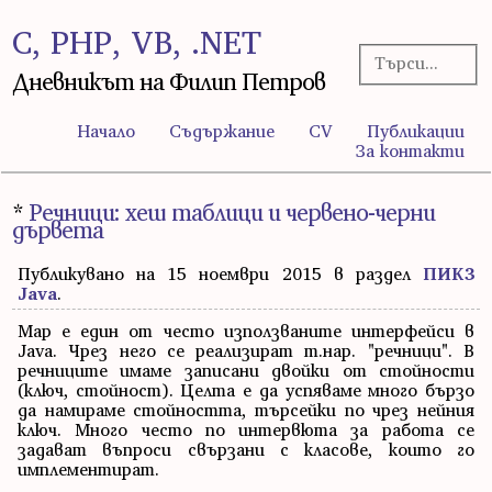
C, PHP, VB, .NET
Дневникът на Филип Петров
Начало
Съдържание
CV
Публикации
За контакти
*
Речници: хеш таблици и червено-черни
дървета
Публикувано на 15 ноември 2015 в раздел
ПИК3
Java
.
Map е един от често използваните интерфейси в
Java. Чрез него се реализират т.нар. "речници". В
речниците имаме записани двойки от стойности
(ключ, стойност). Целта е да успяваме много бързо
да намираме стойността, търсейки по чрез нейния
ключ. Много често по интервюта за работа се
задават въпроси свързани с класове, които го
имплементират.