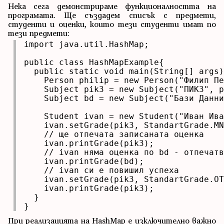
Нека сега демонстрираме функционалността на
програмата. Ще създадем списък с предмети,
студенти и оценки, които тези студенти имат по
тези предмети:
import java.util.HashMap;

public class HashMapExample{

  public static void main(String[] args)
    Person philip = new Person("Филип Пе
    Subject pik3 = new Subject("ПИК3", p
    Subject bd = new Subject("Бази Данни
    Student ivan = new Student("Иван Ива
    ivan.setGrade(pik3, StandartGrade.MN
    // ще отпечата записаната оценка

    ivan.printGrade(pik3); 

    // ivan няма оценка по bd - отпечатв
    ivan.printGrade(bd); 

    // ivan си е повишил успеха

    ivan.setGrade(pik3, StandartGrade.OT
    ivan.printGrade(pik3); 

  }

}
При реализацията на HashMap е изключително важно