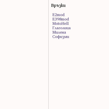
Връзки
E2mod
E398mod
MotoHell
Глаголица
Милена
Софизми