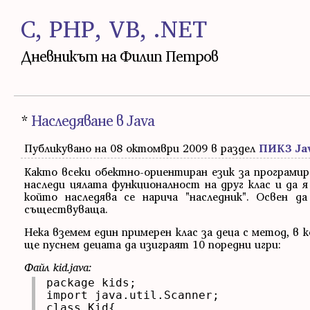
C, PHP, VB, .NET
Дневникът на Филип Петров
*
Наследяване в Java
Публикувано на 08 октомври 2009 в раздел
ПИК3 Ja
Както всеки обектно-ориентиран език за програмира
наследи цялата функционалност на друг клас и да я 
който наследява се нарича "наследник". Освен 
съществуваща.
Нека вземем един примерен клас за деца с метод, в 
ще пуснем децата да изиграят 10 поредни игри:
Файл kid.java:
package kids;

import java.util.Scanner;

class Kid{
