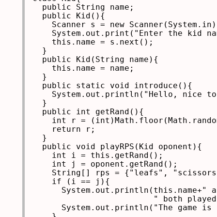
  public String name;

  public Kid(){

    Scanner s = new Scanner(System.in);
    System.out.print("Enter the kid na
    this.name = s.next();

  }

  public Kid(String name){

    this.name = name;

  }

  public static void introduce(){

    System.out.println("Hello, nice to
  }

  public int getRand(){

    int r = (int)Math.floor(Math.rando
    return r;

  }

  public void playRPS(Kid oponent){

    int i = this.getRand();

    int j = oponent.getRand();

    String[] rps = {"leafs", "scissors
    if (i == j){

      System.out.println(this.name+" a
                         " both played
      System.out.println("The game is 
    }
