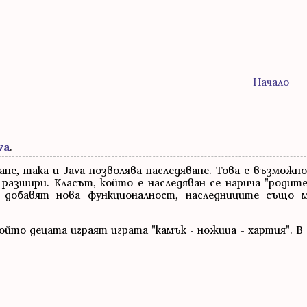
Начало
va
.
не, така и Java позволява наследяване. Това е възможн
разшири. Класът, който е наследяван се нарича "родител
да добавят нова функционалност, наследниците също 
който децата играят играта "камък - ножица - хартия". В