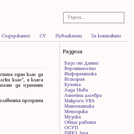
Съдържание
CV
Публикации
За контакти
Раздели
Бази от Данни
Вероятности
Информатика
остта един клас да
История
ски клас", а класа
Кучета
могат да изменят
Лада Нива
Линейна алгебра
 главната програма
Макроси VBA
Математика
Методика
Музика
Общи работи
ОСУП
ПИК3 Java