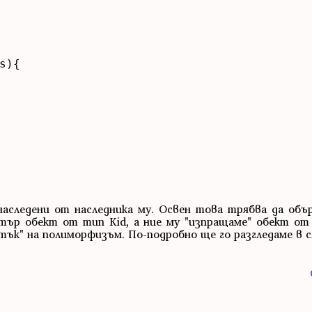
){

наследени от наследника му. Освен това трябва да объ
тър обект от тип Kid, а ние му "изпращаме" обект от 
тък" на полиморфизъм. По-подробно ще го разгледаме в 