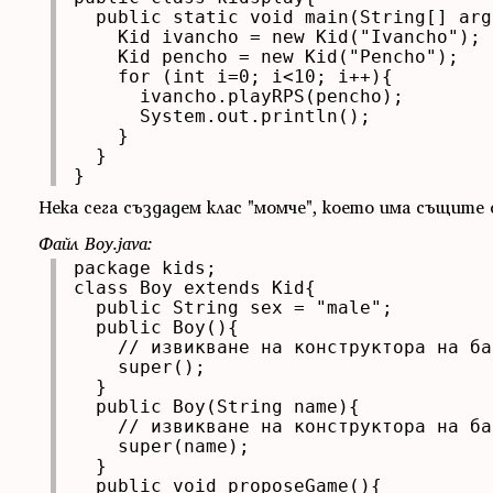
  public static void main(String[] args
    Kid ivancho = new Kid("Ivancho");

    Kid pencho = new Kid("Pencho");

    for (int i=0; i<10; i++){

      ivancho.playRPS(pencho);

      System.out.println();

    }

  }

}
Нека сега създадем клас "момче", което има същите с
Файл Boy.java:
package kids;

class Boy extends Kid{

  public String sex = "male";

  public Boy(){

    // извикване на конструктора на ба
    super();

  }

  public Boy(String name){

    // извикване на конструктора на ба
    super(name);

  }

  public void proposeGame(){
