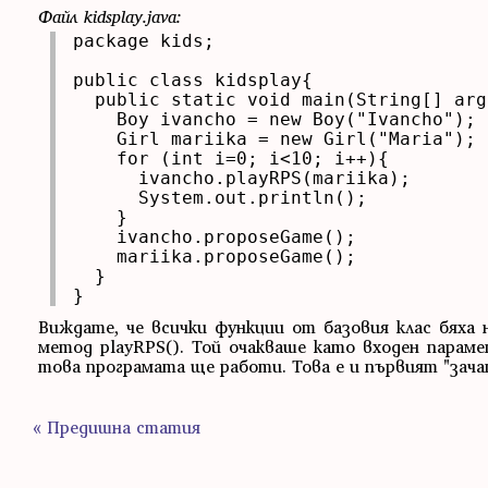
Файл kidsplay.java:
package kids;

public class kidsplay{

  public static void main(String[] args
    Boy ivancho = new Boy("Ivancho");

    Girl mariika = new Girl("Maria");

    for (int i=0; i<10; i++){

      ivancho.playRPS(mariika);

      System.out.println();

    }

    ivancho.proposeGame();

    mariika.proposeGame();

  }

}
Виждате, че всички функции от базовия клас бяха 
метод playRPS(). Той очакваше като входен параме
това програмата ще работи. Това е и първият "зача
« Предишна статия