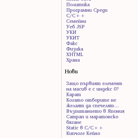
Политика
Програмни Среди
С/С++
Семейни
Уеб JSP
УКИ
УКИТ
Факс
Физика
ХHTML
Храна
Нови
Защо първият елемент
на масив е с индекс 0?
Карат
Когато отборите не
желаят да спечелят…
Възпитанието в Япония
Сатрап и маратонско
бягане
Static в C/C++
Кипчоге Кейно