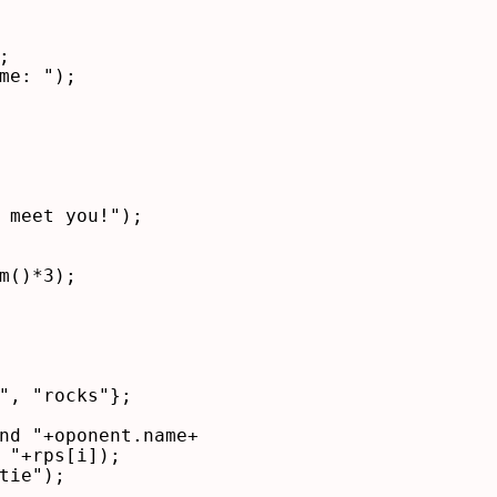


me: ");

 meet you!");

m()*3);

", "rocks"};

nd "+oponent.name+

 "+rps[i]);

tie");
