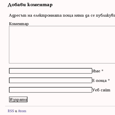
Добави коментар
Адресът на електронната поща няма да се публикув
Коментар
Име
*
Е-поща
*
Уеб сайт
RSS
и
Atom