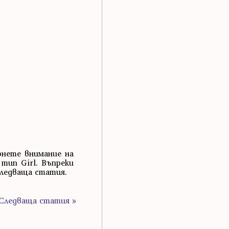
рнете внимание на
тип Girl. Въпреки
следваща статия.
Следваща статия »