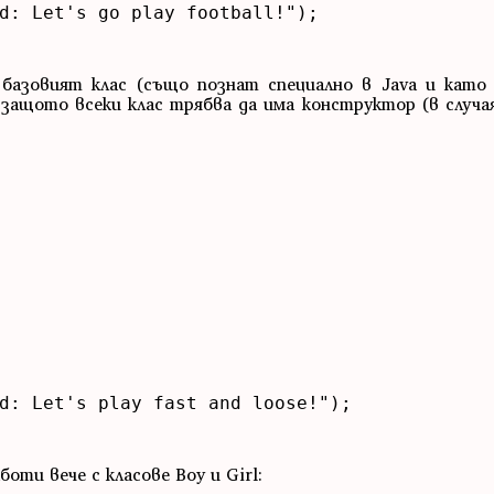
d: Let's go play football!");

азовият клас (също познат специално в Java и като "
о, защото всеки клас трябва да има конструктор (в случ
d: Let's play fast and loose!");

оти вече с класове Boy и Girl: