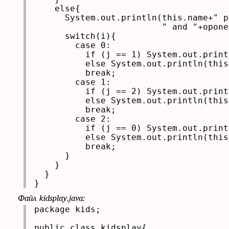
    else{

      System.out.println(this.name+" p
                         " and "+opone
      switch(i){

        case 0:

          if (j == 1) System.out.print
          else System.out.println(this
          break;

        case 1:

          if (j == 2) System.out.print
          else System.out.println(this
          break;

        case 2:

          if (j == 0) System.out.print
          else System.out.println(this
          break;

      }

    }

  }

}
Файл kidsplay.java:
package kids;

public class kidsplay{
