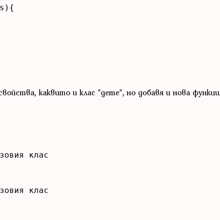
){

войства, каквито и клас "дете", но добавя и нова функци
зовия клас

зовия клас
