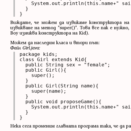
    System.out.println(this.name+" sai
  }

}
Виждате, че можем да извикаме конструктора на б
извикване на метод "super()". Това все пак е нужн
Boy изниква конструктора на Kid).
Можем да наследим класа и втори път:
Файл Girl.java:
package kids;

class Girl extends Kid{

  public String sex = "female";

  public Girl(){

    super();

  }

  public Girl(String name){

    super(name);

  }

  public void proposeGame(){

    System.out.println(this.name+" sai
  }

}
Нека сега променим главната програма така, че да раб