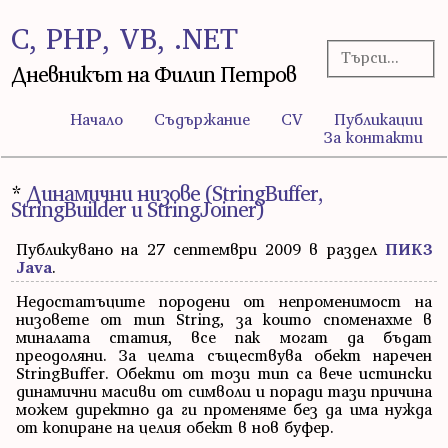
C, PHP, VB, .NET
Дневникът на Филип Петров
Начало
Съдържание
CV
Публикации
За контакти
*
Динамични низове (StringBuffer,
StringBuilder и StringJoiner)
Публикувано на 27 септември 2009 в раздел
ПИК3
Java
.
Недостатъците породени от непроменимост на
низовете от тип String, за които споменахме в
миналата статия, все пак могат да бъдат
преодоляни. За целта съществува обект наречен
StringBuffer. Обекти от този тип са вече истински
динамични масиви от символи и поради тази причина
можем директно да ги променяме без да има нужда
от копиране на целия обект в нов буфер.