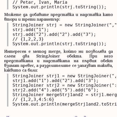
// Petar, Ivan, Maria 

System.out.println(strj.toString());
Можете да добавите представка и надставка като
втори и трети параметър:
StringJoiner strj = new StringJoiner(","
strj.add("1");

strj.add("2").add("2").add("3");

// {1,2,2,3}

System.out.println(strj.toString());
Интересен е метод merge, който ни позволява да
слеем два StringJoiner обекта. При него
представката и надставката на първия обект
взимат превес, а разделителите се запазват такива,
каквито са били:
StringJoiner strj1 = new StringJoiner(",
strj1.add("1").add("2").add("3");

StringJoiner strj2 = new StringJoiner(":
strj2.add("4").add("5").add("6");

StringJoiner mergeStrj1and2 = strj1.merg
// {1,2,3,4:5:6}

System.out.println(mergeStrj1and2.toStri