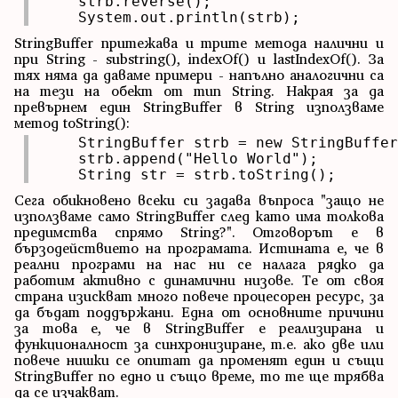
    strb.reverse();

    System.out.println(strb);
StringBuffer притежава и трите метода налични и
при String - substring(), indexOf() и lastIndexOf(). За
тях няма да даваме примери - напълно аналогични са
на тези на обект от тип String. Накрая за да
превърнем един StringBuffer в String използваме
метод toString():
    StringBuffer strb = new StringBuffer
    strb.append("Hello World");

    String str = strb.toString();
Сега обикновено всеки си задава въпроса "защо не
използваме само StringBuffer след като има толкова
предимства спрямо String?". Отговорът е в
бързодействието на програмата. Истината е, че в
реални програми на нас ни се налага рядко да
работим активно с динамични низове. Те от своя
страна изискват много повече процесорен ресурс, за
да бъдат поддържани. Една от основните причини
за това е, че в StringBuffer е реализирана и
функционалност за синхронизиране, т.е. ако две или
повече нишки се опитат да променят един и същи
StringBuffer по едно и също време, то те ще трябва
да се изчакват.