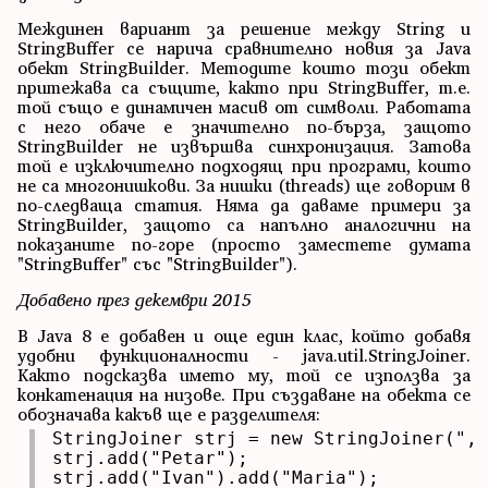
Междинен вариант за решение между String и
StringBuffer се нарича сравнително новия за Java
обект StringBuilder. Методите които този обект
притежава са същите, както при StringBuffer, т.е.
той също е динамичен масив от символи. Работата
с него обаче е значително по-бърза, защото
StringBuilder не извършва синхронизация. Затова
той е изключително подходящ при програми, които
не са многонишкови. За нишки (threads) ще говорим в
по-следваща статия. Няма да даваме примери за
StringBuilder, защото са напълно аналогични на
показаните по-горе (просто заместете думата
"StringBuffer" със "StringBuilder").
Добавено през декември 2015
В Java 8 е добавен и още един клас, който добавя
удобни функционалности - java.util.StringJoiner.
Както подсказва името му, той се използва за
конкатенация на низове. При създаване на обекта се
обозначава какъв ще е разделителя:
StringJoiner strj = new StringJoiner(", 
strj.add("Petar");

strj.add("Ivan").add("Maria");
