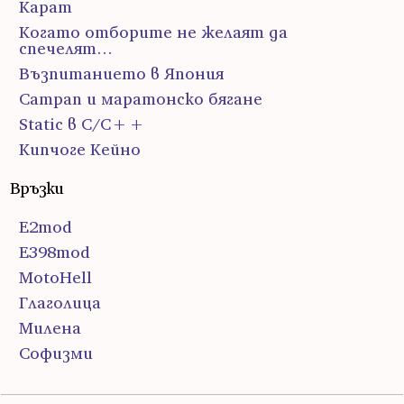
Карат
Когато отборите не желаят да
спечелят…
Възпитанието в Япония
Сатрап и маратонско бягане
Static в C/C++
Кипчоге Кейно
Връзки
E2mod
E398mod
MotoHell
Глаголица
Милена
Софизми