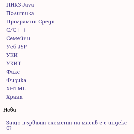
ПИК3 Java
Политика
Програмни Среди
С/С++
Семейни
Уеб JSP
УКИ
УКИТ
Факс
Физика
ХHTML
Храна
Нови
Защо първият елемент на масив е с индекс
0?