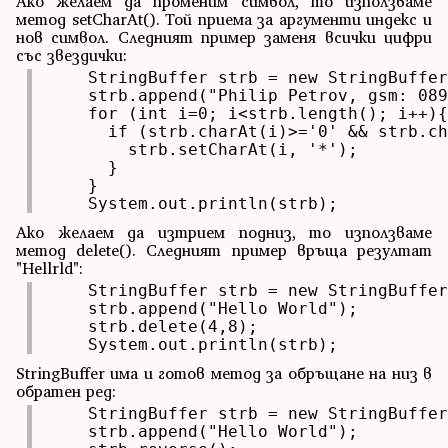
Ако желаем да променим символ, то използваме
метод setCharAt(). Той приема за аргументи индекс и
нов символ. Следният пример заменя всички цифри
със звездички:
    StringBuffer strb = new StringBuffer
    strb.append("Philip Petrov, gsm: 089
    for (int i=0; i<strb.length(); i++){

      if (strb.charAt(i)>='0' && strb.ch
        strb.setCharAt(i, '*');

      }

    }

    System.out.println(strb);
Ако желаем да изтрием подниз, то използваме
метод delete(). Следният пример връща резултат
"Hellrld":
    StringBuffer strb = new StringBuffer
    strb.append("Hello World");

    strb.delete(4,8);

    System.out.println(strb);
StringBuffer има и готов метод за обръщане на низ в
обратен ред:
    StringBuffer strb = new StringBuffer
    strb.append("Hello World");
