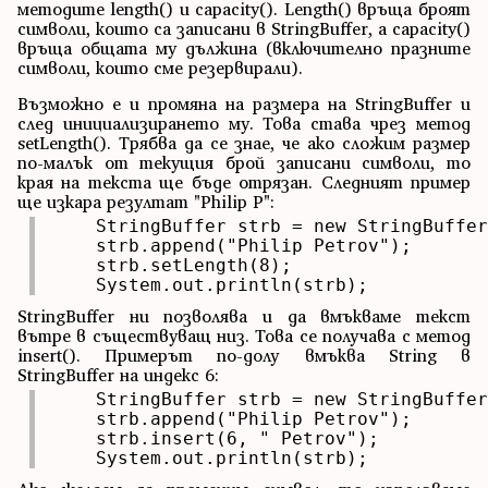
методите length() и capacity(). Length() връща броят
символи, които са записани в StringBuffer, а capacity()
връща общата му дължина (включително празните
символи, които сме резервирали).
Възможно е и промяна на размера на StringBuffer и
след инициализирането му. Това става чрез метод
setLength(). Трябва да се знае, че ако сложим размер
по-малък от текущия брой записани символи, то
края на текста ще бъде отрязан. Следният пример
ще изкара резултат "Philip P":
    StringBuffer strb = new StringBuffer
    strb.append("Philip Petrov");

    strb.setLength(8);

    System.out.println(strb);
StringBuffer ни позволява и да вмъкваме текст
вътре в съществуващ низ. Това се получава с метод
insert(). Примерът по-долу вмъква String в
StringBuffer на индекс 6:
    StringBuffer strb = new StringBuffer
    strb.append("Philip Petrov");

    strb.insert(6, " Petrov");

    System.out.println(strb);