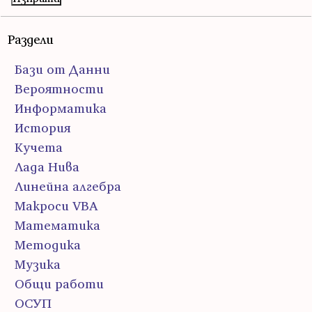
Раздели
Бази от Данни
Вероятности
Информатика
История
Кучета
Лада Нива
Линейна алгебра
Макроси VBA
Математика
Методика
Музика
Общи работи
ОСУП