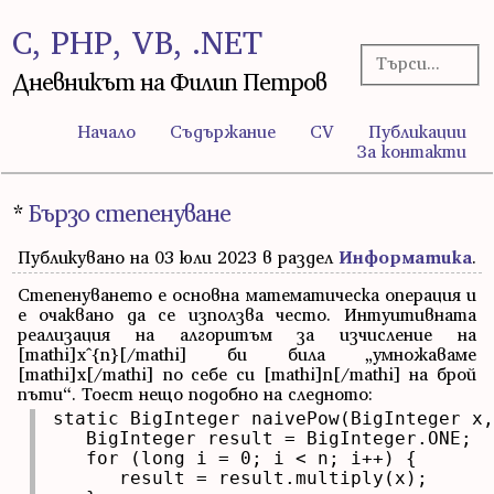
C, PHP, VB, .NET
Дневникът на Филип Петров
Начало
Съдържание
CV
Публикации
За контакти
*
Бързо степенуване
Публикувано на 03 юли 2023 в раздел
Информатика
.
Степенуването е основна математическа операция и
е очаквано да се използва често. Интуитивната
реализация на алгоритъм за изчисление на
[mathi]x^{n}[/mathi] би била „умножаваме
[mathi]x[/mathi] по себе си [mathi]n[/mathi] на брой
пъти“. Тоест нещо подобно на следното:
static BigInteger naivePow(BigInteger x,
   BigInteger result = BigInteger.ONE;

   for (long i = 0; i < n; i++) {

      result = result.multiply(x);
