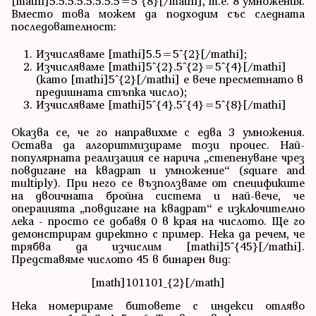
[mathi]5.5.5.5.5.5.5.5=5^{8}[/mathi], т.е. 8 умножения.
Вместо това можем да подходим със следната
последователност:
Изчисляваме [mathi]5.5=5^{2}[/mathi];
Изчисляваме [mathi]5^{2}.5^{2}=5^{4}[/mathi]
(като [mathi]5^{2}[/mathi] е вече пресметнато в
предишната стъпка число);
Изчисляваме [mathi]5^{4}.5^{4}=5^{8}[/mathi]
Оказва се, че го направихме с едва 3 умножения.
Остава да алгоритмизираме този процес. Най-
популярната реализация се нарича „степенуване чрез
повдигане на квадрат и умножение“ (square and
multiply). При него се възползваме от спецификите
на двоичната бройна система и най-вече, че
операцията „повдигане на квадрат“ е изключително
лека - просто се добавя 0 в края на числото. Ще го
демонстрирам директно с пример. Нека да речем, че
трябва да изчислим [mathi]5^{45}[/mathi].
Представяме числото 45 в бинарен вид:
[math]101101_{2}[/math]
Нека номерираме битовете с индекси отляво