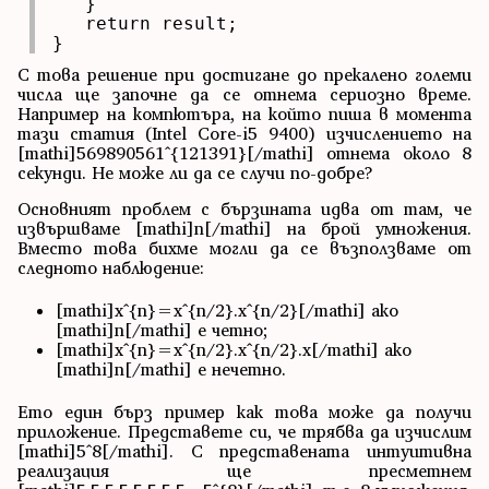
   }

   return result;

}
С това решение при достигане до прекалено големи
числа ще започне да се отнема сериозно време.
Например на компютъра, на който пиша в момента
тази статия (Intel Core-i5 9400) изчислението на
[mathi]569890561^{121391}[/mathi] отнема около 8
секунди. Не може ли да се случи по-добре?
Основният проблем с бързината идва от там, че
извършваме [mathi]n[/mathi] на брой умножения.
Вместо това бихме могли да се възползваме от
следното наблюдение:
[mathi]x^{n}=x^{n/2}.x^{n/2}[/mathi] ако
[mathi]n[/mathi] е четно;
[mathi]x^{n}=x^{n/2}.x^{n/2}.x[/mathi] ако
[mathi]n[/mathi] е нечетно.
Ето един бърз пример как това може да получи
приложение. Представете си, че трябва да изчислим
[mathi]5^8[/mathi]. С представената интуитивна
реализация ще пресметнем