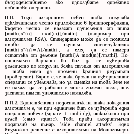
бързодействието ако използвате директно
побитови операции.
П.П. Този алгоритъм освен това получава
изключително често приложение в криптографията,
където често се налагат изчисления от типа
[mathi]x^{n} mod(m)[/mathi] (например при
алгоритъма RSA). Стандартно може да се помисли
първо да се изчисли степенуването
[mathi]x^{n}=A[/mathi], а след да се намери
остатъка от деление [mathi]A mod(m)[/mathi]. По-
оптимален вариант би бил да се извършва
делението по модул на всяка стъпка от алгоритъма
- това няма да промени крайния резултат
(проверете). Вярно е, че така броят на извършените
операции се увеличава, но за сметка на това вече не
се налага да се работи с много големи числа, т.е.
заетата памет значително намалява.
П.П.2. Единственият недостатък на така показания
алгоритъм е, че при единичен бит се извършва една
операция повече (square + multiply), отколкото при
нулев (само square). Това прави алгоритъмът
податлив на т.нар. "side channel attacks". Едно
възможно решение е алгоритъмът на Монтгомери.