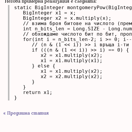
Негова примерна реализация е следната:
static BigInteger montgomeryPow(BigInteg
   BigInteger x1 = x;

   BigInteger x2 = x.multiply(x);

   // взима броя битове на числото (прем
   int n_bits_len = Long.SIZE - Long.num
   // обхождаме числото бит по бит, проп
   for(int i = n_bits_len-2; i >= 0; i--
      // (n & (1 << i)) >> i връща i-ти 
      if (((n & (1 << i)) >> i) == 0) {

         x2 = x1.multiply(x2);

         x1 = x1.multiply(x1);

      } else {

         x1 = x1.multiply(x2);

         x2 = x2.multiply(x2);

      }

   }

   return x1;

}
« Предишна статия