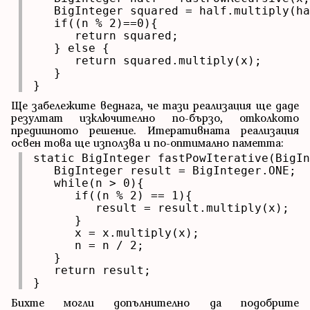
   BigInteger squared = half.multiply(ha
   if((n % 2)==0){

      return squared;

   } else {

      return squared.multiply(x);

   }

}
Ще забележите веднага, че тази реализация ще даде
резултат изключително по-бързо, отколкото
предишното решение. Итеративната реализация
освен това ще използва и по-оптимално паметта:
static BigInteger fastPowIterative(BigIn
   BigInteger result = BigInteger.ONE;

   while(n > 0){

      if((n % 2) == 1){

         result = result.multiply(x);

      }

      x = x.multiply(x);

      n = n / 2;

   }

   return result;

}
Бихте могли допълнително да подобрите