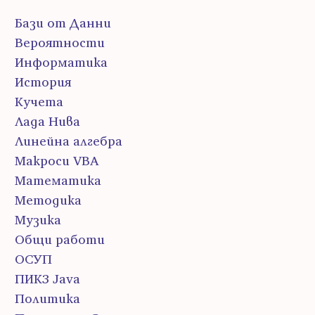
Бази от Данни
Вероятности
Информатика
История
Кучета
Лада Нива
Линейна алгебра
Макроси VBA
Математика
Методика
Музика
Общи работи
ОСУП
ПИК3 Java
Политика