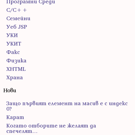
Програмни Среди
С/С++
Семейни
Уеб JSP
УКИ
УКИТ
Факс
Физика
ХHTML
Храна
Нови
Защо първият елемент на масив е с индекс
0?
Карат
Когато отборите не желаят да
спечелят…