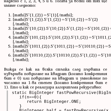
надясно с 1, 2, 3, 4, 5 и 6. Тогава за всеки от тях ще
имаме следното:
[mathi]5^{1_{2}}=5^{1}[/mathi];
[mathi]5^{1_{2}}.5^{1_{2}}=5^{10_{2}}=5^{2}
[/mathi];
[mathi]5^{10_{2}}.5^{10_{2}}.5^{1_{2}}=5^{101_{2}
[/mathi];
[mathi]5^{101_{2}}.5^{101_{2}}.5^{1_{2}}=5^{1011_
[/mathi];
[mathi]5^{1011_{2}}.5^{1011_{2}}=5^{10110_{2}}=5
[/mathi];
[mathi]5^{10110_{2}}.5^{10110_{2}}.5^{1_{2}}=5^{
[/mathi];
Вижда се как на всяка стъпка след първата се
извършва повдигане на квадрат (когато конкретния
бит е 0) или повдигане на квадрат и умножение по
числото на 1-ва степен (когато конкретния бит е
1). Ето и как се реализира алгоритъма рекурсивно:
static BigInteger fastPowRecursive(BigIn
   if(n==0){

      return BigInteger.ONE;

   }

   BigInteger half = fastPowRecursive(x,