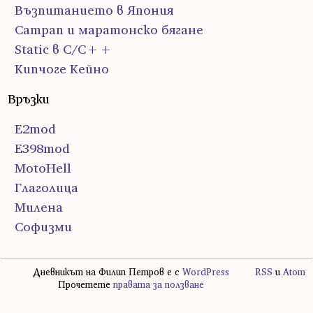
Възпитанието в Япония
Сатрап и маратонско бягане
Static в C/C++
Кипчоге Кейно
Връзки
E2mod
E398mod
MotoHell
Глаголица
Милена
Софизми
Дневникът на Филип Петров е с
WordPress
RSS
и
Atom
Прочетете
правата за ползване