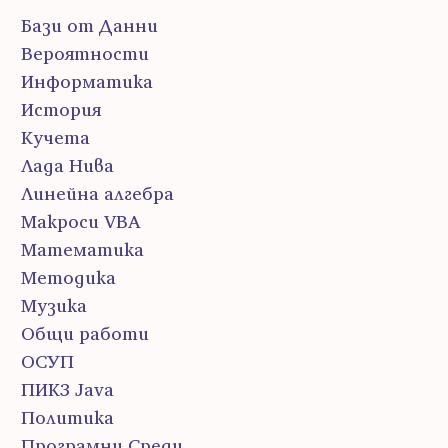
Бази от Данни
Вероятности
Информатика
История
Кучета
Лада Нива
Линейна алгебра
Макроси VBA
Математика
Методика
Музика
Общи работи
ОСУП
ПИК3 Java
Политика
Програмни Среди