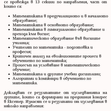
се провежда в 13 секции по направления, част от
които са:
Математиката в предучилищното и в началното
образование;
Математиката в основното образование;
Математиката в гимназиалното образование и
прехода към висше;
Математическото образование във висшите
училища;
Учителят по математика - подготовка и
професия;
Критичен анализ на еволюционните процеси в
обучението по математика;
Процесът на условяване в математическото
обучение;
Математиката и другите учебни дисциплини;
Алгоритми и компютри в обучението по
математика.
Докладват се резултатите от изследванията на
групите, които са формирани на предишния конгрес
в Ексетер. Изнасят се и резултати от изследвания в
няколко направления: