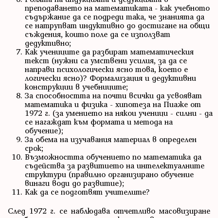
преподаването на математиката - как учебното
съдържание да се подреди така, че знанията да
се натрупват индуктивно до достигане на общи
съждения, които поле да се използват
дедуктивно;
Как учениците да разбират математическия
текст (нужни са умствени усилия, за да се
направи психологически ясно това, което е
логически ясно)? Формализация и дедуктивни
конструкции в учебниците;
За способността на почти всички да усвояват
математика и физика - хипотеза на Пиаже от
1972 г. (за умението на някои ученици - силни - да
се нагаждат към формата и метода на
обучение);
За обема на изучавания материал в определен
срок;
Възможността обучението по математика да
съдейства за развитието на интелектуалните
структури (правилно организирано обучение
винаги води до развитие);
Как да се подготвят учителите?
След 1972 г. се наблюдава отчетливо масовизиране