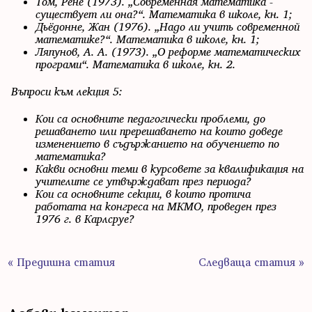
Том, Рене (1973). „Современная математика -
существует ли она?“. Математика в школе, кн. 1;
Дьёдонне, Жан (1976). „Надо ли учить современной
математике?“. Математика в школе, кн. 1;
Ляпунов, А. А. (1973). „О реформе математических
програми“. Математика в школе, кн. 2.
Въпроси към лекция 5:
Кои са основните педагогически проблеми, до
решаването или пререшаването на които доведе
изменението в съдържанието на обучението по
математика?
Какви основни теми в курсовете за квалификация на
учителите се утвърждават през периода?
Кои са основните секции, в които протича
работата на конгреса на МКМО, проведен през
1976 г. в Карлсруе?
« Предишна статия
Следваща статия »