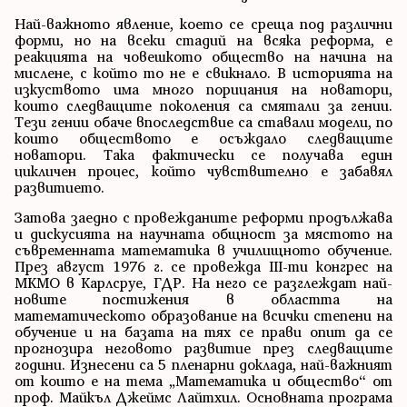
Най-важното явление, което се среща под различни
форми, но на всеки стадий на всяка реформа, е
реакцията на човешкото общество на начина на
мислене, с който то не е свикнало. В историята на
изкуството има много порицания на новатори,
които следващите поколения са смятали за гении.
Тези гении обаче впоследствие са ставали модели, по
които обществото е осъждало следващите
новатори. Така фактически се получава един
цикличен процес, който чувствително е забавял
развитието.
Затова заедно с провежданите реформи продължава
и дискусията на научната общност за мястото на
съвременната математика в училищното обучение.
През август 1976 г. се провежда III-ти конгрес на
МКМО в Карлсруе, ГДР. На него се разглеждат най-
новите постижения в областта на
математическото образование на всички степени на
обучение и на базата на тях се прави опит да се
прогнозира неговото развитие през следващите
години. Изнесени са 5 пленарни доклада, най-важният
от които е на тема „Математика и общество“ от
проф. Майкъл Джеймс Лайтхил. Основната програма