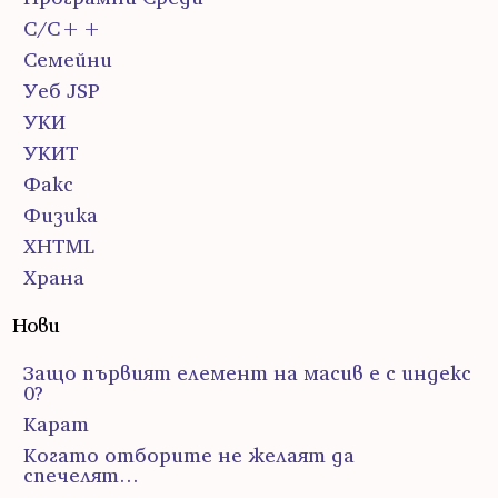
С/С++
Семейни
Уеб JSP
УКИ
УКИТ
Факс
Физика
ХHTML
Храна
Нови
Защо първият елемент на масив е с индекс
0?
Карат
Когато отборите не желаят да
спечелят…