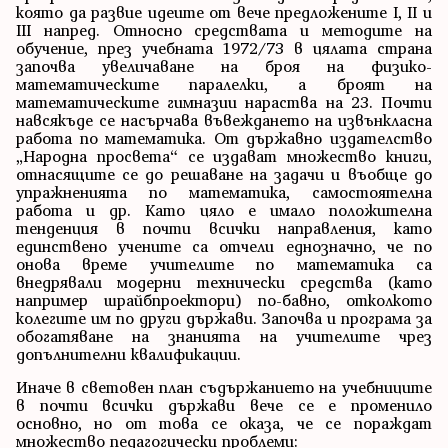
която да развие идеите от вече предложените I, II и
III напред. Относно средствата и методите на
обучение, през учебната 1972/73 в цялата страна
започва увеличаване на броя на физико-
математическите паралелки, а броят на
математическите гимназии нараства на 23. Почти
навсякъде се насърчава въвеждането на извънкласна
работа по математика. От държавно издателство
„Народна просвета“ се издават множество книги,
отнасящите се до решаване на задачи и въобще до
упражненията по математика, самостоятелна
работа и др. Като цяло е имало положителна
тенденция в почти всички направления, като
единствено учените са отчели еднозначно, че по
онова време учителите по математика са
внедрявали модерни технически средства (като
например шрайбпроектори) по-бавно, отколкото
колегите им по други държави. Започва и програма за
обогатяване на знанията на учителите чрез
допълнителни квалификации.
Иначе в световен план съдържанието на учебниците
в почти всички държави вече се е променило
основно, но от това се оказа, че се пораждат
множество педагогически проблеми: