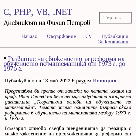
C, PHP, VB, .NET
Дневникът на Филип Петров
Начало
Съдържание
CV
Публикации
За контакти
*
Развитие на движението за реформа на
обучението по математика от 1973 г. до
1976 г.
Публикувано на 13 май 2022 в раздел
История
.
Представям ви препис от записки по петата лекция на
проф. Иван Ганчев на вече несъществуващата избираема
дисциплина „Теоретични основи на обучението по
математика“. Темата засяга основните въпроси около
реформите в обучението па математика между 1973 г.
и 1976 г.
България отново следва тенденцията да реагира с
малко закъснение на предложенията за реформи от