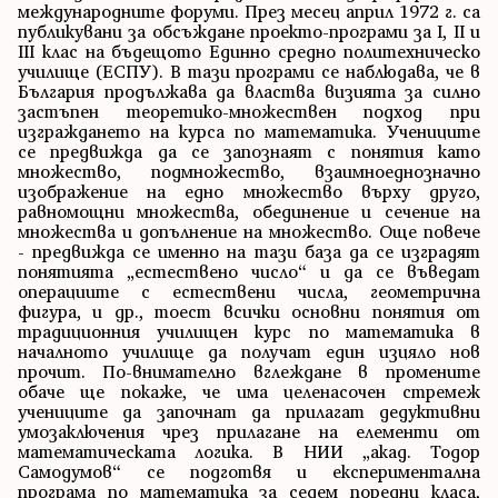
международните форуми. През месец април 1972 г. са
публикувани за обсъждане проекто-програми за I, II и
III клас на бъдещото Единно средно политехническо
училище (ЕСПУ). В тази програми се наблюдава, че в
България продължава да властва визията за силно
застъпен теоретико-множествен подход при
изграждането на курса по математика. Учениците
се предвижда да се запознаят с понятия като
множество, подмножество, взаимноеднозначно
изображение на едно множество върху друго,
равномощни множества, обединение и сечение на
множества и допълнение на множество. Още повече
- предвижда се именно на тази база да се изградят
понятията „естествено число“ и да се въведат
операциите с естествени числа, геометрична
фигура, и др., тоест всички основни понятия от
традиционния училищен курс по математика в
началното училище да получат един изцяло нов
прочит. По-внимателно вглеждане в промените
обаче ще покаже, че има целенасочен стремеж
учениците да започнат да прилагат дедуктивни
умозаключения чрез прилагане на елементи от
математическата логика. В НИИ „акад. Тодор
Самодумов“ се подготвя и експериментална
програма по математика за седем поредни класа,