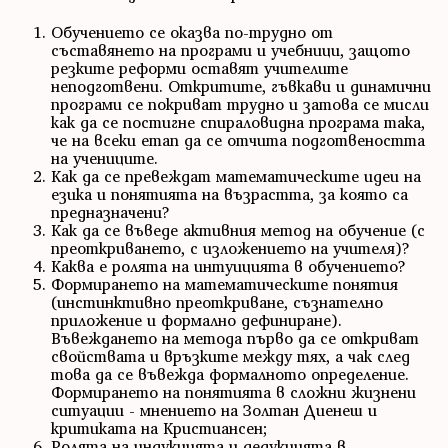
Обучението се оказва по-трудно от
съставянето на програми и учебници, защото
резките реформи оставят учителите
неподготвени. Откритите, гъвкави и динамични
програми се покриват трудно и затова се мисли
как да се постигне спираловидна програма така,
че на всеки етап да се отчита подготвеността
на учениците.
Как да се превеждат математическите идеи на
езика и понятията на възрастта, за която са
предназначени?
Как да се въведе активния метод на обучение (с
преоткриването, с изложението на учителя)?
Каква е ролята на интуицията в обучението?
Формирането на математическите понятия
(инстинктивно преоткриване, съзнателно
приложение и формално дефиниране).
Въвеждането на метода първо да се откриват
свойствата и връзките между тях, а чак след
това да се въвежда формалното определение.
Формирането на понятията в сложни жизнени
ситуации - мнението на Золтан Диенеш и
критиката на Кристиансен;
Ролята на индукцията и дедукцията в