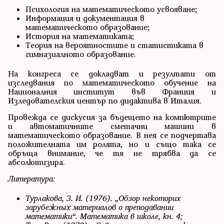
Психология на математическото усвояване;
Информация и документация в
математическото образование;
История на математиката;
Теория на вероятностите и статистиката в
гимназиалното образование.
На конгреса се докладват и резултати от
изследвания по математическото обучение на
Националния институт във Франция и
Изледователския център по дидактива в Италия.
Провежда се дискусия за бъдещето на компютрите
и автоматичните сметачни машини в
математическото образование. В нея се подчертава
положителната им ролята, но и също така се
обръща внимание, че тя не трябва да се
абсолютизира.
Литература:
Турлакова, З. И. (1976). „Обзор некоторих
зарубежных материалов о преподавании
математики“. Математика в школе, кн. 4;