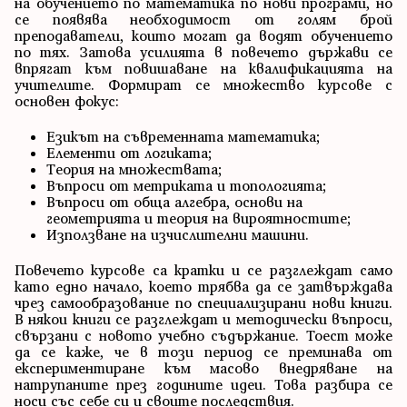
на обучението по математика по нови програми, но
се появява необходимост от голям брой
преподаватели, които могат да водят обучението
по тях. Затова усилията в повечето държави се
впрягат към повишаване на квалификацията на
учителите. Формират се множество курсове с
основен фокус:
Езикът на съвременната математика;
Елементи от логиката;
Теория на множествата;
Въпроси от метриката и топологията;
Въпроси от обща алгебра, основи на
геометрията и теория на вироятностите;
Използване на изчислителни машини.
Повечето курсове са кратки и се разглеждат само
като едно начало, което трябва да се затвърждава
чрез самообразование по специализирани нови книги.
В някои книги се разглеждат и методически въпроси,
свързани с новото учебно съдържание. Тоест може
да се каже, че в този период се преминава от
експериментиране към масово внедряване на
натрупаните през годините идеи. Това разбира се
носи със себе си и своите последствия.