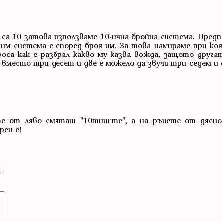
са 10 затова използваме 10-ична бройна система. Предп
м система е според броя им. За това намираме при коя
оса как е разбрал какво му казва вожда, защото друга
р вместо три-десет и две е можело да звучи три-седем и 
ете от ляво смяташ "10тиците", а на ръцете от дясн
рен е!
а