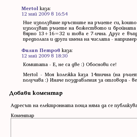
Mertol
каза:
12 май 2009 в 16:54
Ние използваме пръстите на ръцете си, които 
използват ръцете на божеството и бройната и
вярно 13+16=32 и това е 7-ична. Друг е въпр
предполага и други имена на числата - наприме
Филип Петров
каза:
12 май 2009 в 18:30
Комитата - Е, не са две :) Обоснови се!
Mertol - Моя колежка каза 14тична (на ръц
получава :) Иначе поздравления за отговора - ве
Добави коментар
Адресът на електронната поща няма да се публикув
Коментар