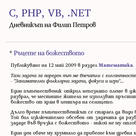
C, PHP, VB, .NET
Дневникът на Филип Петров
*
Ръцете на божеството
Публикувано на 12 май 2009 в раздел
Математика
.
Тази задача за пореден път ме впечатли с елегантност
- "Занимателни фолклорни задачи, фокуси и игри"...
Един пътешественик открил непознато племе в джу
разбрал, че местните жители не използват пръстит
божество от храм в центъра на селището.
Дълго време пътешественикът се стараел да види бо
Той бил изключително обсебен от задачата да раз
зададе във връзка с божеството - никой не му отгов
Един ден обаче му хрумнало да прибегне към дребна