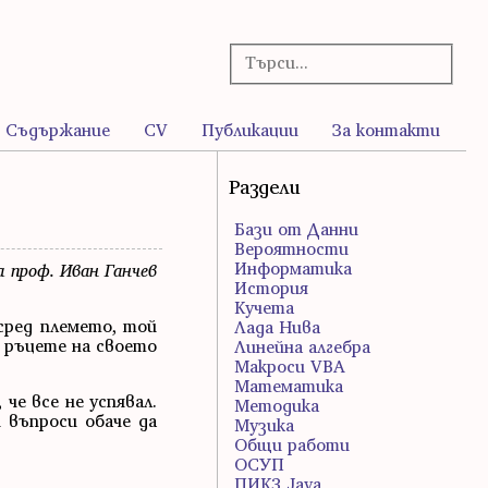
Съдържание
CV
Публикации
За контакти
Раздели
Бази от Данни
Вероятности
Информатика
а проф. Иван Ганчев
История
Кучета
сред племето, той
Лада Нива
и ръцете на своето
Линейна алгебра
Макроси VBA
Математика
че все не успявал.
Методика
 въпроси обаче да
Музика
Общи работи
ОСУП
ПИК3 Java