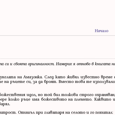
Начало
та си и своята оригиналност. Намерих я отново в книгата н
нглата на Амазонка. След като живял известно време 
е на ръцете си, за да броят. Вместо това те използвал
жествения идол, но той бил толкова строго охраняван, 
бере колко ръце има божеството на племето. Каквито и
арял.
 хитрост. Отишъл при главатаря на селото и го попитал: