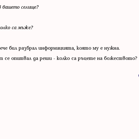
в вашето селище?
 колко са мъже?
е бил разбрал информацията, която му е нужна.
 се опитвал да реши - колко са ръцете на божеството?