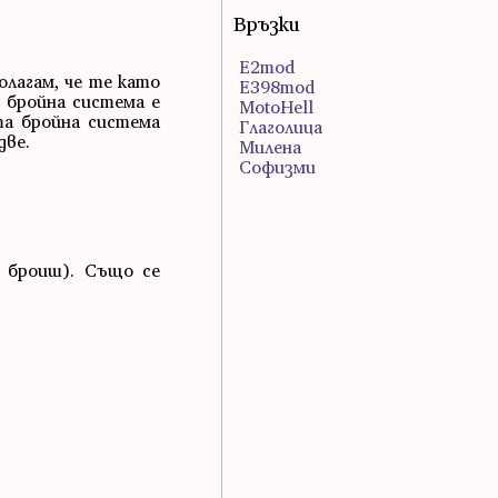
Връзки
E2mod
олагам, че те като
E398mod
 бройна система е
MotoHell
та бройна система
Глаголица
две.
Милена
Софизми
о броиш). Също се