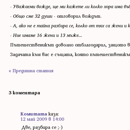
- Уважаеми вожде, ще ми кажете ли колко хора има въ
- Общо сме 32 души
- отговорил вождът.
- А, ако не е тайна разбира се, колко от тях са жени и
- Ние имаме 16 жени и 13 мъже...
Пътешественикът доволно отблагодарил, защото веч
Задачата към вас е същата, която пътешественикът
« Предишна статия
3 коментара
Комитата
каза:
12 май 2009 в 14:00
Две, разбира се ;-)