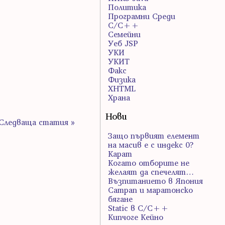
Политика
Програмни Среди
С/С++
Семейни
Уеб JSP
УКИ
УКИТ
Факс
Физика
ХHTML
Храна
Нови
Следваща статия »
Защо първият елемент
на масив е с индекс 0?
Карат
Когато отборите не
желаят да спечелят…
Възпитанието в Япония
Сатрап и маратонско
бягане
Static в C/C++
Кипчоге Кейно