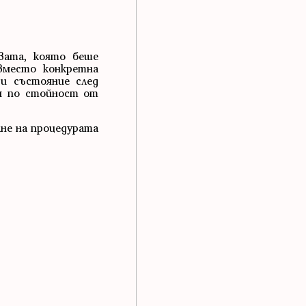
вата, която беше
вместо конкретна
и състояние след
ия по стойност от
ане на процедурата