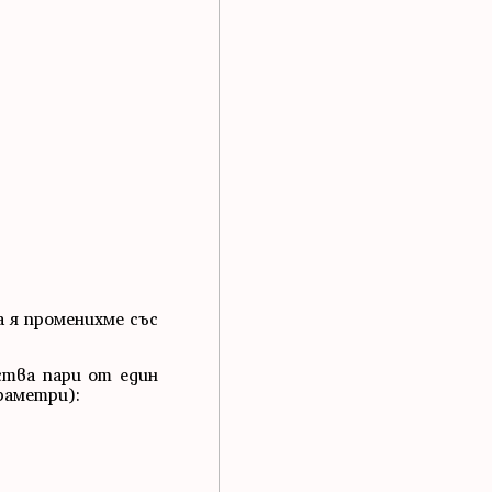
а я променихме със
ства пари от един
раметри):