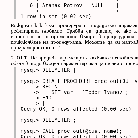
|  6 | Atanas Petrov | NULL    |      
+----+---------------+---------+------
1 row in set (0.02 sec)
Виждаме как към процедурата подадохме параме
дефинирана глобално. Трябва да знаете, че ако
стойност и го промените вътре в процедурата,
приключване на процедурата. Можете да си напра
програмирането на C++.
2.
OUT
: Не предава параметри - каквато и стойност
обаче в този входен параметър има записана стойно
mysql> DELIMITER |

mysql> CREATE PROCEDURE proc_out(OUT v
    -> BEGIN

    ->    SET var = 'Todor Ivanov';

    -> END

    -> |

Query OK, 0 rows affected (0.00 sec)

mysql> DELIMITER ;

mysql> CALL proc_out(@cust_name);

Query OK, 0 rows affected (0.00 sec)
