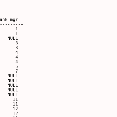
--------+

ank_mgr |

--------+

      1 |

      1 |

   NULL |

      3 |

      3 |

      4 |

      4 |

      4 |

      5 |

      7 |

   NULL |

   NULL |

   NULL |

   NULL |

   NULL |

     11 |

     11 |

     12 |

     12 |
