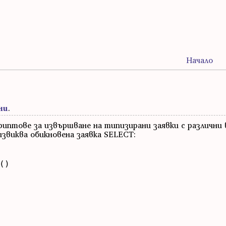
Начало
ни
.
иптове за извършване на типизирани заявки с различни 
звиква обикновена заявка SELECT:
)
