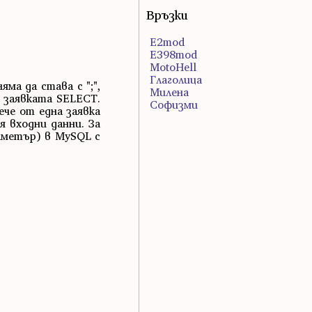
Връзки
E2mod
E398mod
MotoHell
Глаголица
ма да става с ";",
Милена
а заявката SELECT.
Софизми
ече от една заявка
я входни данни. За
раметър) в MySQL с