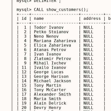
mysql> DELIMITER ;

mysql> CALL show_customers();

+----+-------------------+---------+--
| id | name              | address | b
+----+-------------------+---------+--
|  1 | Todor Ivanov      | NULL    |  
|  2 | Petko Stoianov    | NULL    |  
|  3 | Neno Nenov        | NULL    |  
|  4 | Mariana Zaharieva | NULL    |  
|  5 | Elica Zaharieva   | NULL    |  
|  6 | Atanas Petrov     | NULL    |  
|  7 | Ivan Ivanov       | NULL    |  
|  8 | Zlatomir Petrov   | NULL    |  
|  9 | Mihail Ivchev     | NULL    |  
| 11 | Ivailo Ivanov     | NULL    |  
| 12 | George Lucas      | NULL    |  
| 13 | George Harison    | NULL    |  
| 14 | Michael Jackson   | NULL    |  
| 15 | Tony Martin       | NULL    |  
| 16 | Tony McCarter     | NULL    |  
| 17 | Alexander Smith   | NULL    |  
| 18 | Maria Smith       | NULL    |  
| 19 | Alain Delrick     | NULL    |  
| 20 | Devry Henry       | NULL    |  