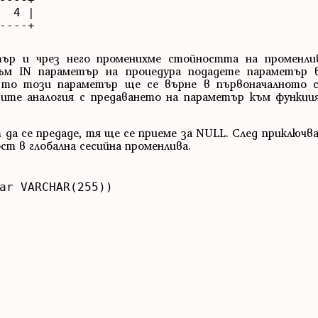
  4 |

----+

тър и чрез него променихме стойността на променли
 към IN параметър на процедура подадете параметър 
 то този параметър ще се върне в първоначалното с
вите аналогия с предаването на параметър към функц
 да се предаде, тя ще се приеме за NULL. След приключв
ст в глобална сесийна променлива.
ar VARCHAR(255))
