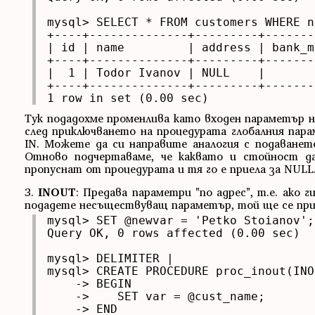
mysql> SELECT * FROM customers WHERE n
+----+--------------+---------+--------
| id | name         | address | bank_mg
+----+--------------+---------+--------
|  1 | Todor Ivanov | NULL    |        
+----+--------------+---------+--------
1 row in set (0.00 sec)
Тук подадохме променлива като входен параметър н
след приключването на процедурата глобалния пара
IN. Можете да си направите аналогия с подаване
Отново подчертаваме, че каквато и стойност да
пропуснат от процедурата и тя го е приела за NULL
3.
INOUT
: Предава параметри "по адрес", т.е. ако
подадете несъществуващ параметър, той ще се при
mysql> SET @newvar = 'Petko Stoianov';

Query OK, 0 rows affected (0.00 sec)

mysql> DELIMITER |

mysql> CREATE PROCEDURE proc_inout(INO
    -> BEGIN

    ->    SET var = @cust_name;

    -> END
