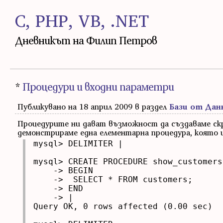
C, PHP, VB, .NET
Дневникът на Филип Петров
*
Процедури и входни параметри
Публикувано на 18 април 2009 в раздел
Бази от Дан
Процедурите ни дават възможност да създаваме скр
демонстрираме една елементарна процедура, която и
mysql> DELIMITER |

mysql> CREATE PROCEDURE show_customers(
    -> BEGIN

    ->  SELECT * FROM customers;

    -> END

    -> |

Query OK, 0 rows affected (0.00 sec)
