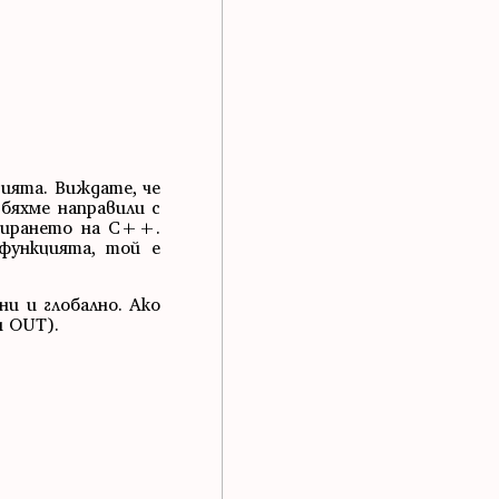
ията. Виждате, че
бяхме направили с
амирането на C++.
функцията, той е
ни и глобално. Ако
и OUT).