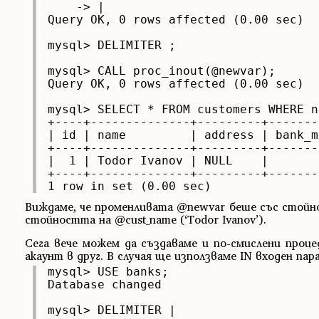
    -> |

Query OK, 0 rows affected (0.00 sec)

mysql> DELIMITER ;

mysql> CALL proc_inout(@newvar);

Query OK, 0 rows affected (0.00 sec)

mysql> SELECT * FROM customers WHERE n
+----+--------------+---------+--------
| id | name         | address | bank_mg
+----+--------------+---------+--------
|  1 | Todor Ivanov | NULL    |        
+----+--------------+---------+--------
1 row in set (0.00 sec)
Виждаме, че променливата @newvar беше със стойнос
стойността на @cust_name (‘Todor Ivanov’).
Сега вече можем да създаваме и по-смислени проце
акаунт в друг. В случая ще използваме IN входен п
mysql> USE banks;

Database changed

mysql> DELIMITER |
