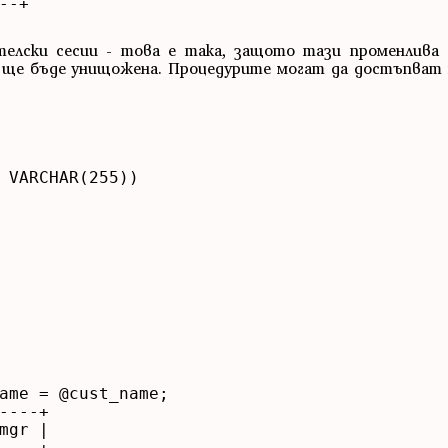
-+

телски сесии - това е така, защото тази променлива 
я ще бъде унищожена. Процедурите могат да достъпват
 VARCHAR(255))

ame = @cust_name;

----+

mgr |

----+
