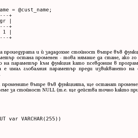
ame = @cust_name;

--+

r |

--+

1 |

--+

а процедурата и ѝ зададохме стойност вътре във функц
метър остана променен - това нямаше да стане, ако го 
то на параметър към функция като псевдоним в прогр
 е имал глобалния параметър преди извикването на 
.
 ги промените вътре във функцията, ще останат промене
еме за стойност NULL (т.е. ще действа точно както пр
UT var VARCHAR(255))
