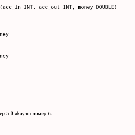
(acc_in INT, acc_out INT, money DOUBLE)

ey

ey

р 5 в акаунт номер 6: