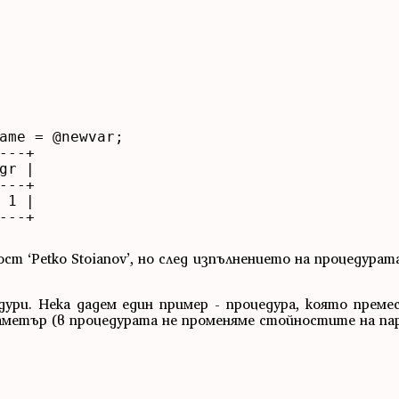
ame = @newvar;

--+

r |

--+

1 |

--+

т ‘Petko Stoianov’, но след изпълнението на процедурат
дури. Нека дадем един пример - процедура, която преме
араметър (в процедурата не променяме стойностите на па