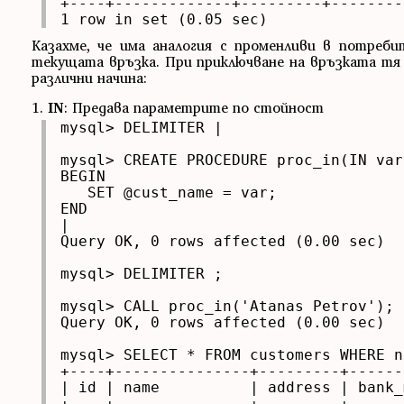
+----+-------------+---------+---------
1 row in set (0.05 sec)
Казахме, че има аналогия с променливи в потреби
текущата връзка. При приключване на връзката т
различни начина:
1.
IN
: Предава параметрите по стойност
mysql> DELIMITER |

mysql> CREATE PROCEDURE proc_in(IN var
BEGIN

   SET @cust_name = var;

END

|

Query OK, 0 rows affected (0.00 sec)

mysql> DELIMITER ;

mysql> CALL proc_in('Atanas Petrov');

Query OK, 0 rows affected (0.00 sec)

mysql> SELECT * FROM customers WHERE n
+----+---------------+---------+------
| id | name          | address | bank_
+----+---------------+---------+------