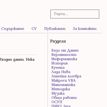
Съдържание
CV
Публикации
За контакти
Раздели
Бази от Данни
Вероятности
Информатика
входни данни. Нека
История
Кучета
Лада Нива
Линейна алгебра
Макроси VBA
Математика
Методика
Музика
Общи работи
ОСУП
ПИК3 Java