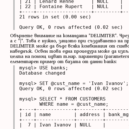
| 21 | Lenard Renne      | NULL    |  
| 22 | Fontaine Rupert   | NULL    |  
+----+-------------------+---------+--
21 rows in set (0.00 sec)

Query OK, 0 rows affected (0.02 sec)
Обърнете внимание на командата "DELIMITER". Чрез п
а с "|". Това е нужно, защото при създаването на п
DELIMITER може да бъде всяка комбинация от симво
наведнъж. Освен това една процедура може да изпъл
целта на помощ идват т.нар. параметри (parameter
елементарен пример от базата от данни banks:
mysql> USE banks;

Database changed

mysql> SET @cust_name = 'Ivan Ivanov';

Query OK, 0 rows affected (0.02 sec)

mysql> SELECT * FROM CUSTOMERS

       WHERE name = @cust_name;

+----+-------------+---------+---------
| id | name        | address | bank_mgr
+----+-------------+---------+---------
|  7 | Ivan Ivanov | NULL    |        4