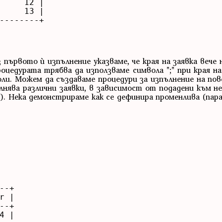
     12 |

     13 |

--------+

ървото ѝ изпълнение указваме, че края на заявка вече ня
роцедурата трябва да използваме символа ";" при края н
ли. Можем да създаваме процедури за изпълнение на пов
нява различни заявки, в зависимост от подадени към не
s). Нека демонстрираме как се дефинира променлива (па
-+

 |

-+

 |
