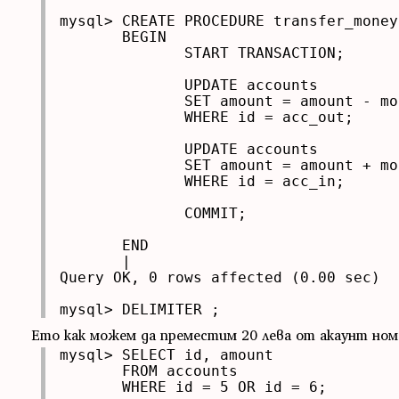
mysql> CREATE PROCEDURE transfer_money
       BEGIN

              START TRANSACTION;

              UPDATE accounts

              SET amount = amount - mon
              WHERE id = acc_out;

              UPDATE accounts

              SET amount = amount + mon
              WHERE id = acc_in;

              COMMIT;

       END

       |

Query OK, 0 rows affected (0.00 sec)

mysql> DELIMITER ;
Ето как можем да преместим 20 лева от акаунт номе
mysql> SELECT id, amount

       FROM accounts

       WHERE id = 5 OR id = 6;
