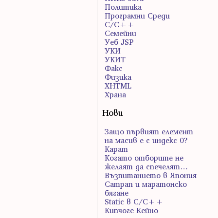
Политика
Програмни Среди
С/С++
Семейни
Уеб JSP
УКИ
УКИТ
Факс
Физика
ХHTML
Храна
Нови
Защо първият елемент
на масив е с индекс 0?
Карат
Когато отборите не
желаят да спечелят…
Възпитанието в Япония
Сатрап и маратонско
бягане
Static в C/C++
Кипчоге Кейно