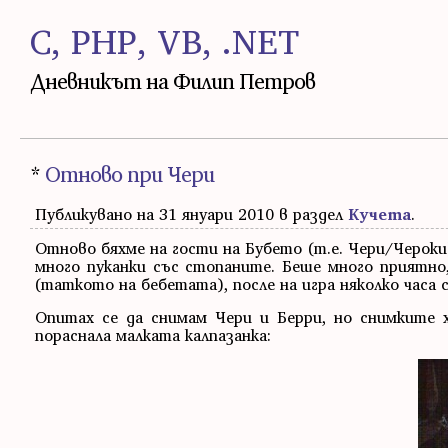
C, PHP, VB, .NET
Дневникът на Филип Петров
*
Отново при Чери
Публикувано на 31 януари 2010 в раздел
Кучета
.
Отново бяхме на гости на Бубето (т.е. Чери/Чероки)
много пуканки със стопаните. Беше много приятно
(таткото на бебетата), после на игра няколко часа с
Опитах се да снимам Чери и Берри, но снимките хи
пораснала малката калпазанка: