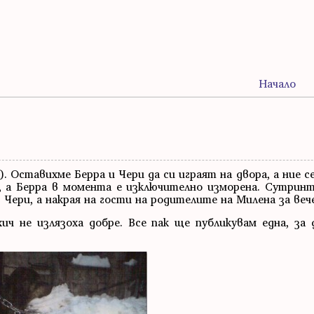
Начало
. Оставихме Берра и Чери да си играят на двора, а ние се
, а Берра в момента е изключително изморена. Сутринт
 Чери, а накрая на гости на родителите на Милена за веч
ч не излязоха добре. Все пак ще публикувам една, за 