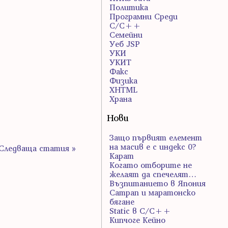
Политика
Програмни Среди
С/С++
Семейни
Уеб JSP
УКИ
УКИТ
Факс
Физика
ХHTML
Храна
Нови
Защо първият елемент
на масив е с индекс 0?
Следваща статия »
Карат
Когато отборите не
желаят да спечелят…
Възпитанието в Япония
Сатрап и маратонско
бягане
Static в C/C++
Кипчоге Кейно