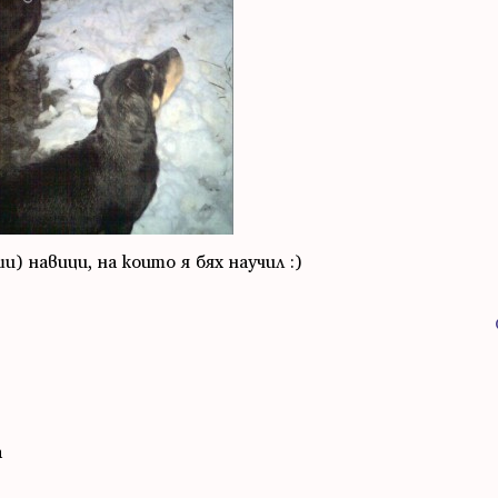
) навици, на които я бях научил :)
а