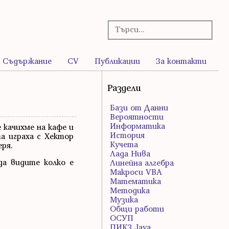
Съдържание
CV
Публикации
За контакти
Раздели
Бази от Данни
Вероятности
Информатика
 качихме на кафе и
История
а играха с Хектор
Кучета
еря.
Лада Нива
да видите колко е
Линейна алгебра
Макроси VBA
Математика
Методика
Музика
Общи работи
ОСУП
ПИК3 Java