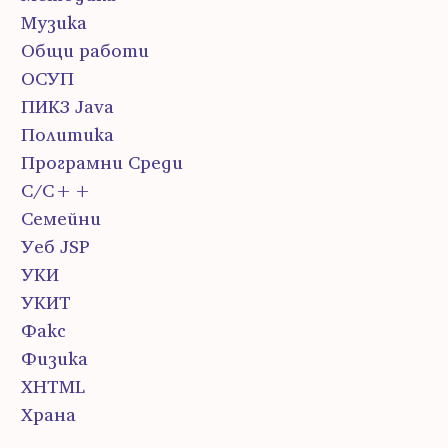
Музика
Общи работи
ОСУП
ПИК3 Java
Политика
Програмни Среди
С/С++
Семейни
Уеб JSP
УКИ
УКИТ
Факс
Физика
ХHTML
Храна