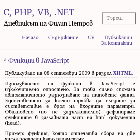
C, PHP, VB, .NET
Дневникът на Филип Петров
Начало
Съдържание
CV
Публикации
За контакти
*
Функции в JavaScript
Публикувано на 08 септември 2009 в раздел
ХHTML
.
Използването на функции в JavaScript е
изключително опростено. За това силно спомага
автоматичното разпознаване на типовете данни.
Единственото за което трябва да следите за
съответствие е броя на входните параметри.
Обикновено (но не задължително) дефинираме
функциите в заглавната част на html документа
(head).
Пример: функция, която отпечатва сбора на две
числа подадени като параметър: