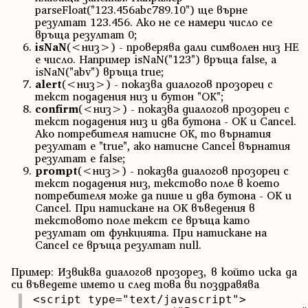
parseFloat("123.456abc789.10") ще върне
резултат 123.456. Ако не се намери число се
връща резултат 0;
isNaN
(<низ>) - проверява дали символен низ НЕ
е число. Например isNaN("123") връща false, а
isNaN("abv") връща true;
alert
(<низ>) - показва диалогов прозорец с
текст подадения низ и бутон "OK";
confirm
(<низ>) - показва диалогов прозорец с
текст подадения низ и два бутона - OK и Cancel.
Ако потребителя натисне OK, то върнатия
резултат е "true", ако натисне Cancel върнатия
резултат е false;
prompt
(<низ>) - показва диалогов прозорец с
текст подадения низ, текстово поле в което
потребителя може да пише и два бутона - OK и
Cancel. При натискане на OK въведения в
текстовото поле текст се връща като
резултат от функцията. При натискане на
Cancel се връща резултат null.
Пример: Извиква диалогов прозорез, в който иска да
си въведете името и след това ви поздравява
<script type="text/javascript">
