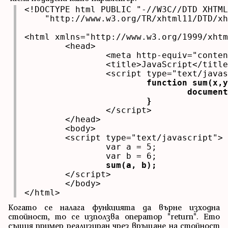
<!DOCTYPE html PUBLIC "-//W3C//DTD XHTML
    "http://www.w3.org/TR/xhtml11/DTD/xh
<html xmlns="http://www.w3.org/1999/xhtm
	<head>

		<meta http-equiv="content-type" content="text/html; charset=UTF-8" />

		<title>JavaScript</title>

			function sum(x,y){

				document.write((x+y));

		</script>

	</head>

	<body>

	<script type="text/javascript">

		var a = 5;

		var b = 6;

sum(a, b);
	</script>

	</body>

</html>
Когато се налага функцията да върне изходна
стойност, то се използва оператор "return". Ето
същия пример реализиран чрез връщане на стойност