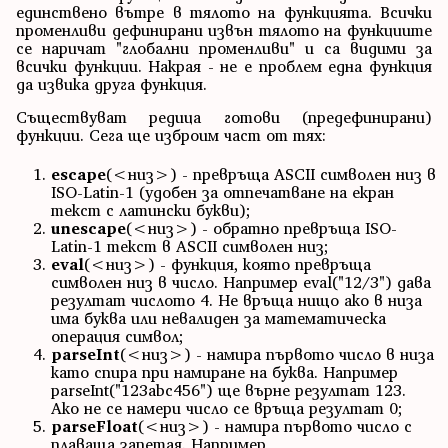
единствено вътре в тялото на функцията. Всички
променливи дефинирани извън тялото на функциите
се наричат "глобални променливи" и са видими за
всички функции. Накрая - не е проблем една функция
да извика друга функция.
Съществуват редица готови (предефинирани)
функции. Сега ще изброим част от тях:
escape
(<низ>) - превръща ASCII символен низ в
ISO-Latin-1 (удобен за отпечатване на екран
текст с латински букви);
unescape
(<низ>) - обратно превръща ISO-
Latin-1 текст в ASCII символен низ;
eval
(<низ>) - функция, която превръща
символен низ в число. Например eval("12/3") дава
резултат числото 4. Не връща нищо ако в низа
има буква или невалиден за математическа
операция символ;
parseInt
(<низ>) - намира първото число в низа
като спира при намиране на буква. Например
parseInt("123abc456") ще върне резултат 123.
Ако не се намери число се връща резултат 0;
parseFloat
(<низ>) - намира първото число с
плаваща запетая. Например