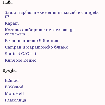
Нови
Защо първият елемент на масив е с индекс
0?
Карат
Когато отборите не желаят да
спечелят…
Възпитанието в Япония
Сатрап и маратонско бягане
Static в C/C++
Кипчоге Кейно
Връзки
E2mod
E398mod
MotoHell
Глаголица