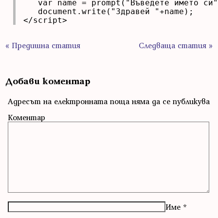
   var name = prompt("Въведете името си"
   document.write("Здравей "+name);

</script>
« Предишна статия
Следваща статия »
Добави коментар
Адресът на електронната поща няма да се публикува
Коментар
Име
*