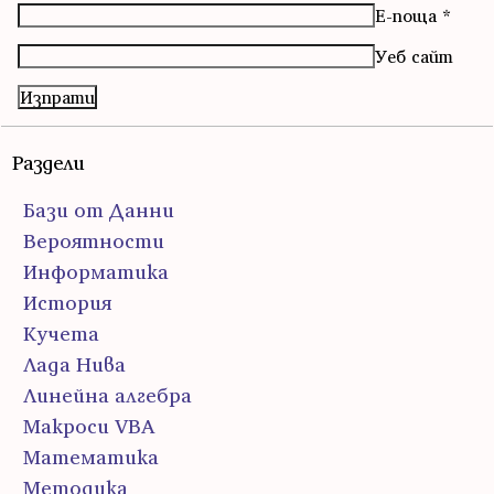
Е-поща
*
Уеб сайт
Раздели
Бази от Данни
Вероятности
Информатика
История
Кучета
Лада Нива
Линейна алгебра
Макроси VBA
Математика
Методика