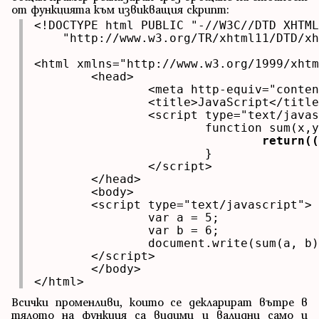
от функцията към извикващия скрипт:
<!DOCTYPE html PUBLIC "-//W3C//DTD XHTML
    "http://www.w3.org/TR/xhtml11/DTD/xh
<html xmlns="http://www.w3.org/1999/xhtm
	<head>

		<meta http-equiv="content-type" content="text/html; charset=UTF-8" />

		<title>JavaScript</title>

		<script type="text/javascript">

			function sum(x,y){

return((
			}

		</script>

	</head>

	<body>

	<script type="text/javascript">

		var a = 5;

		var b = 6;

		document.write(sum(a, b));

	</script>

	</body>

</html>
Всички променливи, които се декларират вътре в
тялото на функция са видими и валидни само и