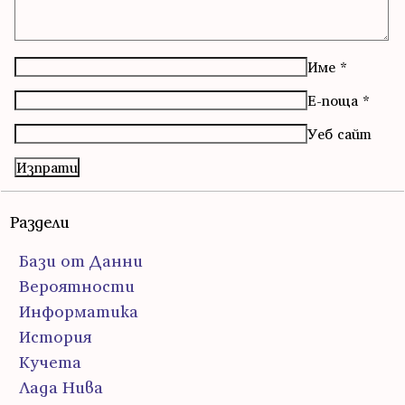
Име
*
Е-поща
*
Уеб сайт
Раздели
Бази от Данни
Вероятности
Информатика
История
Кучета
Лада Нива