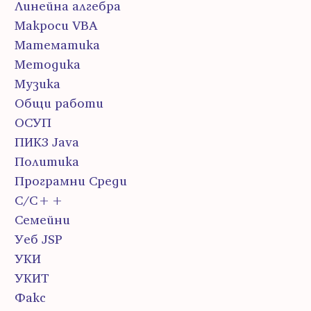
Линейна алгебра
Макроси VBA
Математика
Методика
Музика
Общи работи
ОСУП
ПИК3 Java
Политика
Програмни Среди
С/С++
Семейни
Уеб JSP
УКИ
УКИТ
Факс