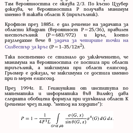
Там вероятността се оказва 2/3. По късно Цзубер
доказва, че вероятността P получава минимум
именно в такава област K (триъгълник).
Крофтон през 1885г. е дал решение на задачата за
области квадрат (вероятност P=25/36), правилен
шестоъгълник (P=683/972) и кръг, което
разгледахме вече в
задача за четирите точки на
2
Силвестър за кръг
(P=1–35/12π
).
Така постепенно се стигнало до заключението, че
минимума на вероятността се постига при област
триъгълник, а максимума при област елипсоид.
Грьомер е доказал, че максимума се достига именно
при n-мерен елипсоид.
През 1994г. Е. Гецаиушкаш от института по
математика и информатика във Вилнюз дава
следната обобщена формула при изпъкнала област K
(решение чрез т.нар. "метод на хордите"):