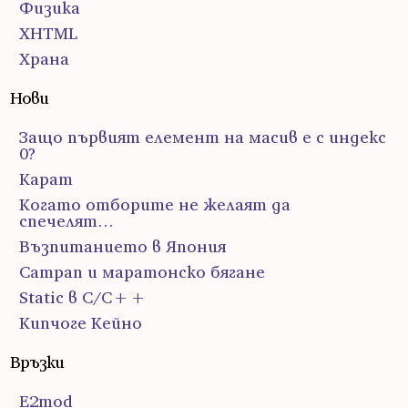
Физика
ХHTML
Храна
Нови
Защо първият елемент на масив е с индекс
0?
Карат
Когато отборите не желаят да
спечелят…
Възпитанието в Япония
Сатрап и маратонско бягане
Static в C/C++
Кипчоге Кейно
Връзки
E2mod