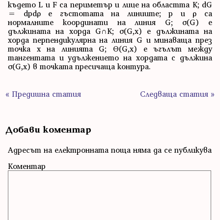
където L и F са периметър и лице на областта K; dG
= dpdρ е гъстотата на линиите; p и ρ са
нормалните координати на линия G; σ(G) е
дължината на хорда G∩K; σ(G,x) е дължината на
хорда перпендикулярна на линия G и минаваща през
точка x на линията G; Θ(G,x) е ъгълът между
тангентата и удължението на хордата с дължина
σ(G,x) в точката пресичаща контура.
« Предишна статия
Следваща статия »
Добави коментар
Адресът на електронната поща няма да се публикува
Коментар