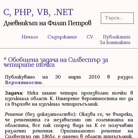
C, PHP, VB, .NET
Дневникът на Филип Петров
Начало
Съдържание
CV
Публикации
За контакти
*
Обобщена задача на Силвестър за
четирите точки
Публикувано на 30 март 2010 в раздел
Вероятности
.
Задача
: Нека имаме четири произволни точки в
изпъкнала област K. Намерете вероятността те да
са върхове на изпъкнал четириъгълник.
Решение
(без доказателство): Оказва се, че въпреки,
че решенията са независими от големината на
областта, все пак според вида на K се получават
различни решения. Оригиналното решение на
Силвестър от 1865г. е дадено в област триъгълник.