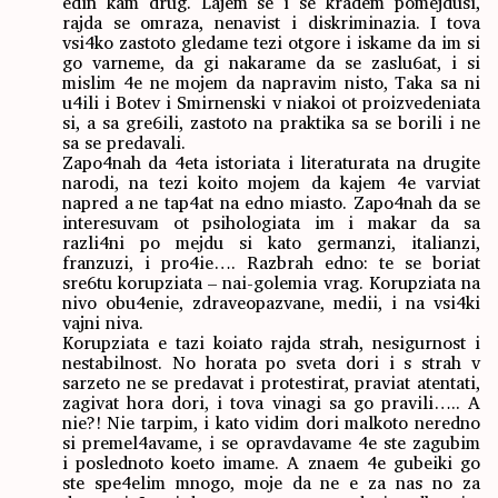
edin kam drug. Lajem se i se kradem pomejdusi,
rajda se omraza, nenavist i diskriminazia. I tova
vsi4ko zastoto gledame tezi otgore i iskame da im si
go varneme, da gi nakarame da se zaslu6at, i si
mislim 4e ne mojem da napravim nisto, Taka sa ni
u4ili i Botev i Smirnenski v niakoi ot proizvedeniata
si, a sa gre6ili, zastoto na praktika sa se borili i ne
sa se predavali.
Zapo4nah da 4eta istoriata i literaturata na drugite
narodi, na tezi koito mojem da kajem 4e varviat
napred a ne tap4at na edno miasto. Zapo4nah da se
interesuvam ot psihologiata im i makar da sa
razli4ni po mejdu si kato germanzi, italianzi,
franzuzi, i pro4ie…. Razbrah edno: te se boriat
sre6tu korupziata – nai-golemia vrag. Korupziata na
nivo obu4enie, zdraveopazvane, medii, i na vsi4ki
vajni niva.
Korupziata e tazi koiato rajda strah, nesigurnost i
nestabilnost. No horata po sveta dori i s strah v
sarzeto ne se predavat i protestirat, praviat atentati,
zagivat hora dori, i tova vinagi sa go pravili….. A
nie?! Nie tarpim, i kato vidim dori malkoto neredno
si premel4avame, i se opravdavame 4e ste zagubim
i poslednoto koeto imame. A znaem 4e gubeiki go
ste spe4elim mnogo, moje da ne e za nas no za