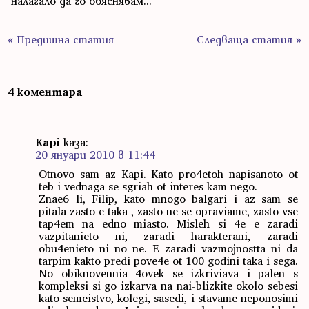
налагало да го обяснявам...
« Предишна статия
Следваща статия »
4 коментара
Kapi
каза:
20 януари 2010 в 11:44
Otnovo sam az Kapi. Kato pro4etoh napisanoto ot
teb i vednaga se sgriah ot interes kam nego.
Znae6 li, Filip, kato mnogo balgari i az sam se
pitala zasto e taka , zasto ne se opraviame, zasto vse
tap4em na edno miasto. Misleh si 4e e zaradi
vazpitanieto ni, zaradi harakterani, zaradi
obu4enieto ni no ne. E zaradi vazmojnostta ni da
tarpim kakto predi pove4e ot 100 godini taka i sega.
No obiknovennia 4ovek se izkriviava i palen s
kompleksi si go izkarva na nai-blizkite okolo sebesi
kato semeistvo, kolegi, sasedi, i stavame neponosimi