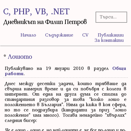
C, PHP, VB, .NET
Дневникът на Филип Петров
Начало
Съдържание
CV
Публикации
За контакти
*
Лошото
Публикувано на 19 януари 2010 в раздел
Общи
работи
.
Днес между десетки задачи, които трябваше да
свърша намерих време и да си побъбря с колеги в
интернет. От една на друга дума се стигна до
стандартния разговор за това "колко лошо е
положението в България". Няма да кажа в коя сфера,
но то се подразбира (кандидати за приз "лошо
положение" има много). Тогава ненадейно "хвърлих"
следния бисер:
Че е лошо - лошо е, но най-лошото е, че все по-лошо и по-