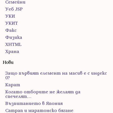
Семейни
Уеб JSP
УКИ
УКИТ
Факс
Физика
ХHTML
Храна
Нови
Защо първият елемент на масив е с индекс
0?
Карат
Когато отборите не желаят да
спечелят…
Възпитанието в Япония
Сатрап и маратонско бягане