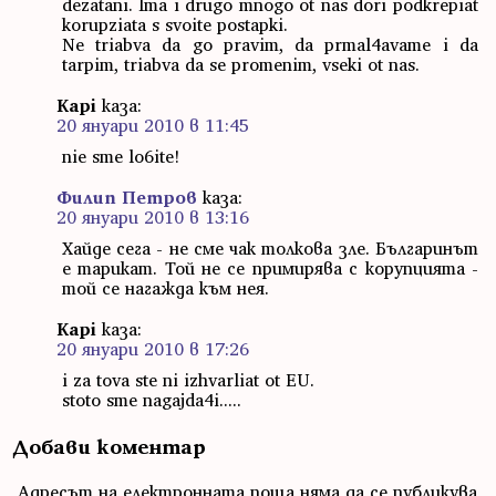
dezatani. Ima i drugo mnogo ot nas dori podkrepiat
korupziata s svoite postapki.
Ne triabva da go pravim, da prmal4avame i da
tarpim, triabva da se promenim, vseki ot nas.
Kapi
каза:
20 януари 2010 в 11:45
nie sme lo6ite!
Филип Петров
каза:
20 януари 2010 в 13:16
Хайде сега - не сме чак толкова зле. Българинът
е тарикат. Той не се примирява с корупцията -
той се нагажда към нея.
Kapi
каза:
20 януари 2010 в 17:26
i za tova ste ni izhvarliat ot EU.
stoto sme nagajda4i.....
Добави коментар
Адресът на електронната поща няма да се публикува