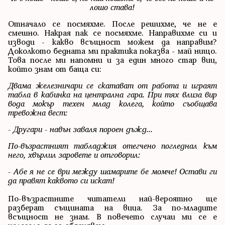
лошо става!
Отначало се посмяхме. После решихме, че не е
смешно. Накрая пак се посмяхме. Направихме си и
изводи - какво всъщност можем да направим?
Доколкото бедната ми практика показва - май нищо.
Това после ми напомни и за един много стар виц,
който знам от баща си:
Двама железничари се скатават от работа и играят
табла в кабинка на централна гара. При тях влиза
вир
вода мокър
техен млад колега, който съобщава
тревожна вест:
- Другари - навън заваля пороен дъжд...
По-възрастният табладжия отегчено погледнал към
него, хвърлил заровете и отговорил:
- Абе я не се ври между шамарите бе момче! Остави ги
да правят каквото си искат!
По-възрастните читатели най-вероятно ще
разберат същината на вица. За по-младите
всъщност не знам. В повечето случаи ми се е