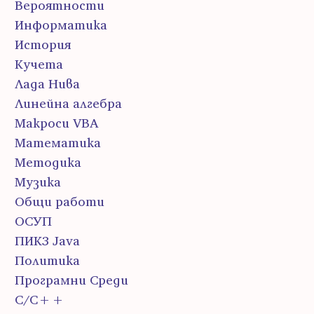
Вероятности
Информатика
История
Кучета
Лада Нива
Линейна алгебра
Макроси VBA
Математика
Методика
Музика
Общи работи
ОСУП
ПИК3 Java
Политика
Програмни Среди
С/С++