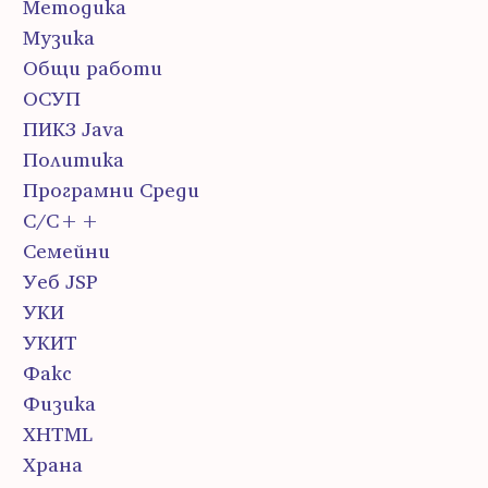
Методика
Музика
Общи работи
ОСУП
ПИК3 Java
Политика
Програмни Среди
С/С++
Семейни
Уеб JSP
УКИ
УКИТ
Факс
Физика
ХHTML
Храна