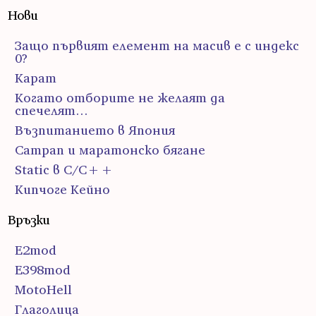
Нови
Защо първият елемент на масив е с индекс
0?
Карат
Когато отборите не желаят да
спечелят…
Възпитанието в Япония
Сатрап и маратонско бягане
Static в C/C++
Кипчоге Кейно
Връзки
E2mod
E398mod
MotoHell
Глаголица