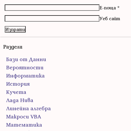
Е-поща
*
Уеб сайт
Раздели
Бази от Данни
Вероятности
Информатика
История
Кучета
Лада Нива
Линейна алгебра
Макроси VBA
Математика