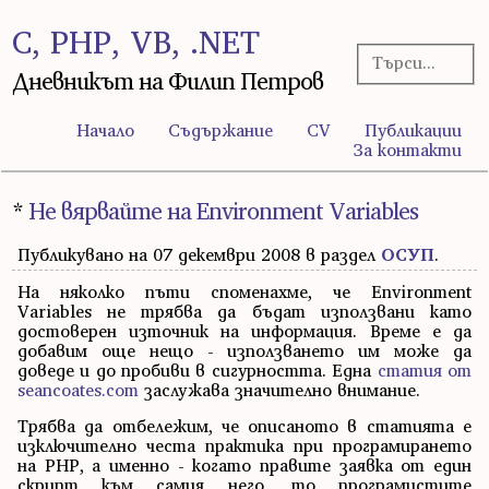
C, PHP, VB, .NET
Дневникът на Филип Петров
Начало
Съдържание
CV
Публикации
За контакти
*
Не вярвайте на Environment Variables
Публикувано на 07 декември 2008 в раздел
ОСУП
.
На няколко пъти споменахме, че Environment
Variables не трябва да бъдат използвани като
достоверен източник на информация. Време е да
добавим още нещо - използването им може да
доведе и до пробиви в сигурността. Една
статия от
seancoates.com
заслужава значително внимание.
Трябва да отбележим, че описаното в статията е
изключително честа практика при програмирането
на PHP, а именно - когато правите заявка от един
скрипт към самия него, то програмистите