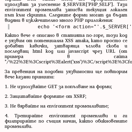
използват за улеснение $_SERVER['PHP_SELF']. Тази
environment променлива записва текущия локален
път към скрипта. Следните форми могат да бъдат
видяни в изключително много PHP приложения:
	echo '<form action="'.$_SERVER[
Както вече е описано в статията по-горе, този код
е уязвим от потенциална XSS атака, като просто се
добавят кавички, затваряща ъглова скоба и
последващ html код или javascript чрез URL (от
примера в сайта
"/%22%3E%3Cscript%3Ealert('xss')%3C/script%3E%3Cfo
За превенция на подобни уязвимости ще повторим
вече казани принципи:
1. Не използвайте GET за попълване на форми;
2. Защитавайте формите от XSRF;
3. Не вярвайте на environment променливите;
4. Третирайте environment променливи и ги
филтрирайте по същия начин, както обикновените
променливи.