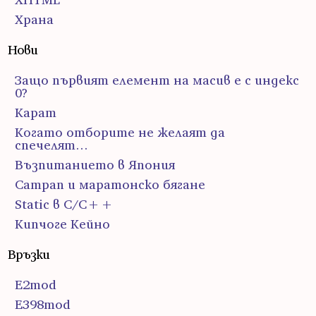
Храна
Нови
Защо първият елемент на масив е с индекс
0?
Карат
Когато отборите не желаят да
спечелят…
Възпитанието в Япония
Сатрап и маратонско бягане
Static в C/C++
Кипчоге Кейно
Връзки
E2mod
E398mod