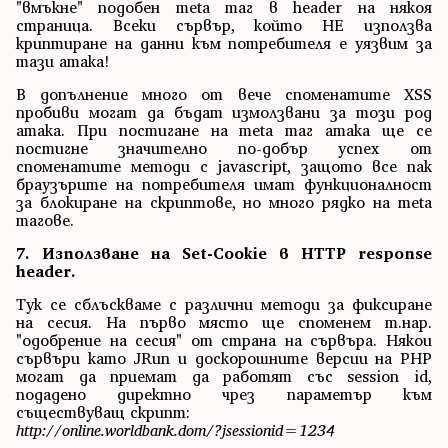
"вмъкне" подобен meta таг в header на някоя
страница. Всеки сървър, който НЕ използва
криптиране на данни към потребителя е уязвим за
тази атака!
В допълнение много от вече споменатите XSS
пробиви могат да бъдат измолзвани за този род
атака. При постигане на meta таг атака ще се
постигне значително по-добър успех от
споменатите методи с javascript, защото все пак
браузърите на потребителя имат функционалност
за блокиране на скриптове, но много рядко на meta
тагове.
7. Използване на Set-Cookie в HTTP response
header.
Тук се сблъскваме с различни методи за фиксиране
на сесия. На първо място ще споменем т.нар.
"одобрение на сесия" от страна на сървъра. Някои
сървъри като JRun и доскорошните версии на PHP
могат да приемат да работят със session id,
подадено директно чрез параметър към
съществуващ скрипт:
http://online.worldbank.dom/?jsessionid=1234