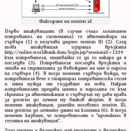
Фиксиране на session id
Първо атакуващият (в случая също легитимен
потребител на системата) се автентикира на
сървъра (1) и получава дадено session ID (2). След
това атакуващия изпраща връзката
http://online.worldbank.dom/login.jsp?sessionid=1234
към потребителя, опитвайки се да го накара да я
последва (3). Потребителя последва връзката и
отива на страницата за въвеждане на име и парола
на сървъра (4). В този момент сървъра вижда, че
потребителя вече е стартирал потребителска сесия
и няма нужда от създаване на нова. Накрая
потребителят предава името и паролата си към
скрипта за автентикация и сървърът му дава права
за достъп до личния му банков акаунт. В този
момент атакуващия, знаейки неговото session ID,
има достъп до личните данни на клиента (6). В този
момент казваме, че потребителят е "проникнал в
сесията на атакуващия".
Този пример е възможно най-простият и възможно