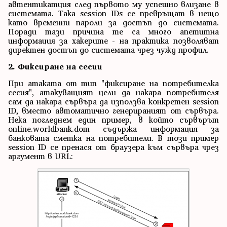
автентикатция след първото му успешно влизане в
системата. Така session IDs се превръщат в нещо
като временни пароли за достъп до системата.
Поради тази причина те са много апетитна
информация за хакерите - на практика позволяват
директен достъп до системата чрез чужд профил.
2. Фиксиране на сесии
При атаката от тип "фиксиране на потребителка
сесия", атакуващият цели да накара потребителя
сам да накара сървъра да използва конкретен session
ID, вместо автоматично генерираният от сървъра.
Нека погледнем един пример, в който сървърът
online.worldbank.dom съдържа информация за
банковата сметка на потребители. В този пример
session ID се пренася от браузера към сървъра чрез
аргумент в URL: