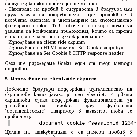
да използва някой от следните методи:
- Намиране на пробив в сигурноста в браузъра или
друга услуга на потребителя с цел проникване в
неговата система и инсталиране на споменатото
фиксирано cookie. Това обаче е по-скоро тема за
защита на конкретни приложения, които са трети
страни, а не част от разглеждания модел.
- Използване на client-side скрипт
- Използване на HTML таг със Set-Cookie атрибут
- Използване на Set-Cookie в HTTP response header.
Сега ще разгледаме всеки един от тези методи
подробно.
5. Използване на client-side скрипт
Повечето браузъри поддържат изпълнението на
скриптове като javascript или vbscript. И двата
скриптови езика поддържат функционалност за
записване на cookie, чрез функцията
"document.cookie". Например в javascript това се
прави чрез:
	document.cookie=”sessionid=1234
Целта на атакуващият е да намери пробив в