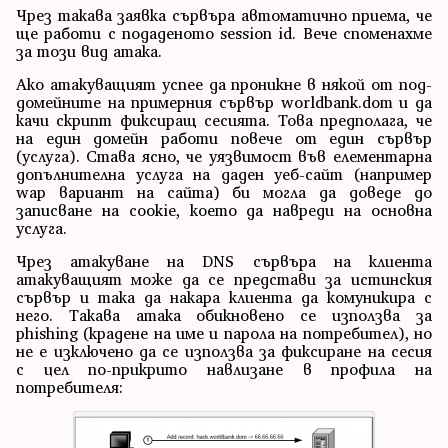
Чрез такава заявка сървъра автоматично приема, че
ще работи с подаденото session id. Вече споменахме
за този вид атака.
Ако атакуващият успее да проникне в някой от под-
домейните на примерния сървър worldbank.dom и да
качи скрипт фиксиращ сесията. Това предполага, че
на един домейн работи повече от един сървър
(услуга). Става ясно, че уязвимост във елементарна
допълнителна услуга на даден уеб-сайт (например
wap вариант на сайта) би могла да доведе до
записване на cookie, което да навреди на основна
услуга.
Чрез атакуване на DNS сървъра на клиента
атакуващият може да се представи за истинския
сървър и така да накара клиента да комуникира с
него. Такава атака обикновено се използва за
phishing (крадене на име и парола на потребител), но
не е изключено да се използва за фиксиране на сесия
с цел по-прикрито навлизане в профила на
потребителя: