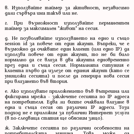
в. Използвайте таймер за активност, независимо
дали сървъра има такъв или не.
г. При възможност използвайте перманентен
таймер за максимален "живот" на сесия.
д. Не позволявайте използването на едно и също
session id за повече от един акаунт. Въпреки, че е
възможно да очаквате един клиент (или едно IP) да
използва повече от един акаунт, то не би било
нормално да се влиза в два акаунта едновременно
през една и съща сесия. Нормалната ситуация е
клиента първо да излезе от единия акаунт (като се
унищожи сесията) и после да генерира нова сесия
при влизането във втория.
е. Ако използвате приложението във вътрешна или
фиксирана мрежа - заключете сесията по IP адреса
на потребителя. Едва ли бихте очаквали влизане в
една и съща сесия от различни IP адреси. Този
подход не е приложим за публични Интернет услуги
(в по-следваща статия ще обясним защо).
ж. Заключете сесията по различни особености на
потребителската машина. Това може да