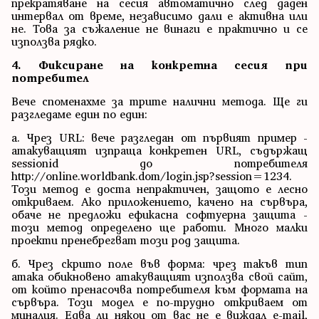
прекратяване на сесия автоматично след даден
интервал от време, независимо дали е активна или
не. Това за съжаление не винаги е практично и се
използва рядко.
4. Фиксиране на конкретна сесия при
потребител
Вече споменахме за трите налични метода. Ще ги
разгледаме един по един:
а. Чрез URL: вече разгледан от първият пример -
атакуващият изпраща конкретен URL, съдържащ
sessionid до потребителя
http://online.worldbank.dom/login.jsp?session=1234.
Този метод е доста непрактичен, защото е лесно
откриваем. Ако приложението, качено на сървъра,
обаче не предложи ефикасна софтуерна защита -
този метод определено ще работи. Много малки
проекти пренебрегват този род защита.
б. Чрез скрито поле във форма: чрез такъв тип
атака обикновено атакуващият използва свой сайт,
от който пренасочва потребителя към формата на
сървъра. Този модел е по-трудно откриваем от
миналия. Едва ли някои от вас не е виждал е-mail,