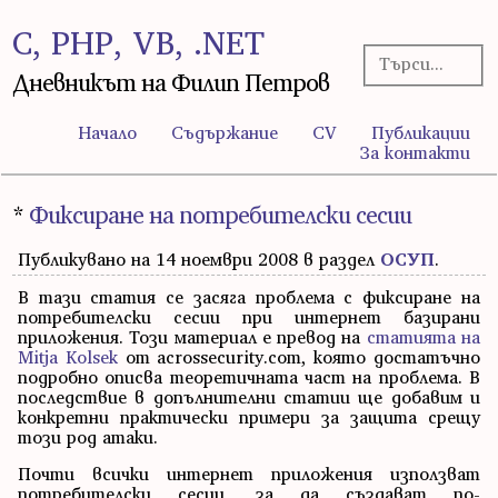
C, PHP, VB, .NET
Дневникът на Филип Петров
Начало
Съдържание
CV
Публикации
За контакти
*
Фиксиране на потребителски сесии
Публикувано на 14 ноември 2008 в раздел
ОСУП
.
В тази статия се засяга проблема с фиксиране на
потребителски сесии при интернет базирани
приложения. Този материал е превод на
статията на
Mitja Kolsek
от acrossecurity.com, която достатъчно
подробно описва теорeтичната част на проблема. В
последствие в допълнителни статии ще добавим и
конкретни практически примери за защита срещу
този род атаки.
Почти всички интернет приложения използват
потребителски сесии, за да създават по-