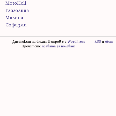
MotoHell
Глаголица
Милена
Софизми
Дневникът на Филип Петров е с
WordPress
RSS
и
Atom
Прочетете
правата за ползване