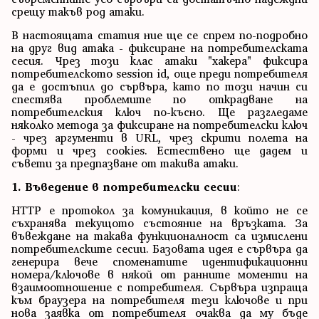
срещу такъв род атаки.
В настоящата статия ние ще се спрем по-подробно
на друг вид атака - фиксиране на потребителската
сесия. Чрез този клас атаки "хакера" фиксира
потребителското session id, още преди потребителя
да е достъпил до сървъра, като по този начин си
спестява проблемите по открадване на
потребителския ключ по-късно. Ще разгледаме
няколко метода за фиксиране на потребителски ключ
- чрез аргументи в URL, чрез скрити полета на
форми и чрез cookies. Естествено ще дадем и
съвети за предпазване от такива атаки.
1. Въведение в потребителски сесии
:
HTTP е протокол за комуникация, в който не се
съхранява текущото състояние на връзката. За
въвеждане на такава функционалност са измислени
потребителските сесии. Базовата идея е сървъра да
генерира вече споменатите идентификационни
номера/ключове в някой от ранните моменти на
взаимоотношение с потребителя. Сървъра изпраща
към браузера на потребителя тези ключове и при
нова заявка от потребителя очаква да му бъде