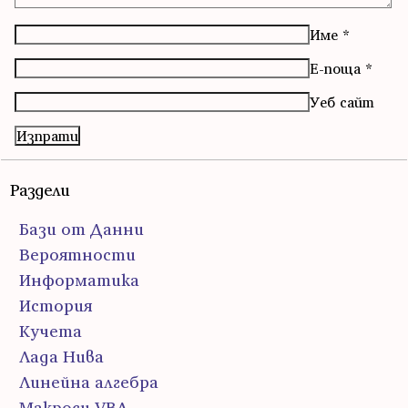
Име
*
Е-поща
*
Уеб сайт
Раздели
Бази от Данни
Вероятности
Информатика
История
Кучета
Лада Нива
Линейна алгебра
Макроси VBA