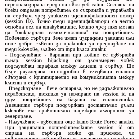
персонализирана среда на своя уеб сайт. Сесията на
всеки отделен потребител се съхранява и управлява
на сървъра чрез уникален идентификационен номер
(session ID). Точно тези идентификатори са често
основна цел на атакуващите, които чрез тях могат
да "откраднат самоличността" на потребител.
Повечето сървъри вече имат изградени защити или
поне добри съвети за практики за предпазване на
тези ключове, главно от три класа атаки:
- Подслушване - вариант при който се извършва
т.нар. session hijacking от злонамерен човек
подслушващ трафика между клиент и сървър. Ще
бъде разгледана по-подробно в следваща статия
свързана с криптирането на комуникацията между
клиент и сървър.
- Предсказнане - вече остаряла, но не задължително
неработеща, техника за намиране на session id на
друг потребител на базата на статистика.
Днешните сървъри поддържат достатъчно дълги
ключове със сравнително надеждни алгоритми за
генериране.
- Налучкване - известни още като Brute Force атаки.
При защитата потребителските session id от
страна на сървъра може да приемем, че
съвременните уеб сървъри са достатъчно надеждни