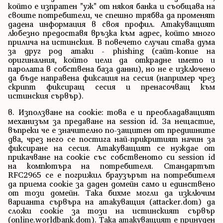
който е изпратен "уж" от някоя банка и съобщава на
своите потребители, че спешно трябва да променят
дадена информация в своя профил. Атакуващият
любезно предоставя връзка към адрес, който много
прилича на истинския. В повечето случаи става дума
за друг род атаки - phishing (сайт-копие на
оригиналния, който цели да открадне името и
паролата в собствена база данни), но не е изключено
да бъде направена фиксация на сесия (например чрез
скрипт фиксиращ сесия и пренасочващ към
истинския сървър).
в. Използване на cookie: това е и преобладаващият
механизъм за предаване на session id. За нещастие,
въпреки че е значително по-защитен от предишните
два, чрез него се постига най-прикритият начин за
фиксиране на сесия. Атакуващият се нуждае от
прикачване на cookie със собственото си session id
на компютъра на потребителя. Стандартът
RFC2965 се е погрижил браузърът на потребителя
да приема cookie за даден домейн само и единствено
от този домейн. Така бихме могли да изключим
варианта сървъра на атакуващия (attacker.dom) да
сложи cookie за този на истинският сървър
(online.worldbank.dom). Така атакуващият е принуден