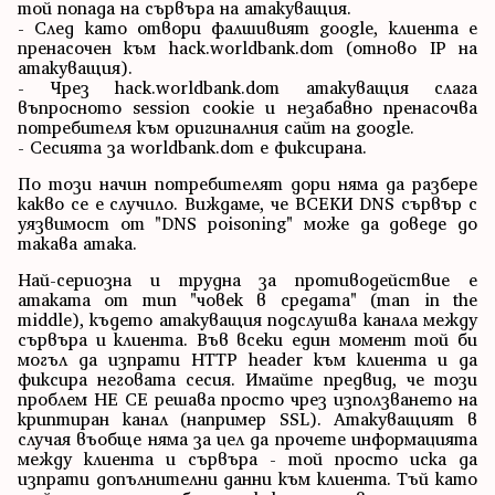
той попада на сървъра на атакуващия.
- След като отвори фалшивият google, клиента е
пренасочен към hack.worldbank.dom (отново IP на
атакуващия).
- Чрез hack.worldbank.dom атакуващия слага
въпросното session cookie и незабавно пренасочва
потребителя към оригиналния сайт на google.
- Сесията за worldbank.dom е фиксирана.
По този начин потребителят дори няма да разбере
какво се е случило. Виждаме, че ВСЕКИ DNS сървър с
уязвимост от "DNS poisoning" може да доведе до
такава атака.
Най-сериозна и трудна за противодействие е
атаката от тип "човек в средата" (man in the
middle), където атакуващия подслушва канала между
сървъра и клиента. Във всеки един момент той би
могъл да изпрати HTTP header към клиента и да
фиксира неговата сесия. Имайте предвид, че този
проблем НЕ СЕ решава просто чрез използването на
криптиран канал (например SSL). Атакуващият в
случая въобще няма за цел да прочете информацията
между клиента и сървъра - той просто иска да
изпрати допълнителни данни към клиента. Тъй като