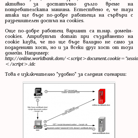
активно за достатъчно дълго време на
потребителската машина. Естествено е, че тази
атака ще бъде по-добре работеща на сървъри с
разрешителен достъп на cookies.
Още по-добре работещ вариант са т.нар. домейн-
cookies. Атрибутът domain при създаването на
cookie казва, че то ще бъде валидно не само за
подаденият хост, но и за всеки друг хост от този
домейн. Например:
http://online.worldbank.dom/<script>document.cookie="sess
</script>.idc
Това е изключително "удобно" за следния сценарии: