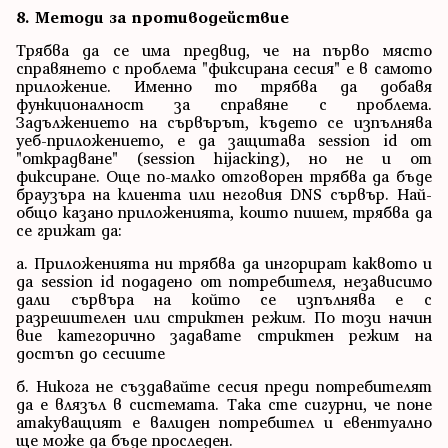
8. Методи за противодействие
Трябва да се има предвид, че на първо място
справянето с проблема "фиксирана сесия" е в самото
приложение. Именно то трябва да добавя
функционалност за справяне с проблема.
Задължението на сървърът, където се изпълнява
уеб-приложението, е да защитава session id от
"открадване" (session hijacking), но не и от
фиксиране. Още по-малко отговорен трябва да бъде
браузъра на клиента или неговия DNS сървър. Най-
общо казано приложенията, които пишем, трябва да
се грижат да:
а. Приложенията ни трябва да ингорират каквото и
да session id подадено от потребителя, независимо
дали сървъра на който се изпълнява е с
разрешителен или стриктен режим. По този начин
вие категорично задавате стриктен режим на
достъп до сесиите
б. Никога не създавайте сесия преди потребителят
да е влязъл в системата. Така сте сигурни, че поне
атакуващият е валиден потребител и евентуално
ще може да бъде проследен.