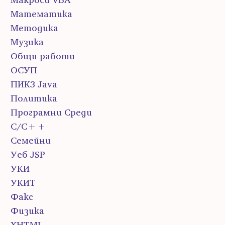
Математика
Методика
Музика
Общи работи
ОСУП
ПИК3 Java
Политика
Програмни Среди
С/С++
Семейни
Уеб JSP
УКИ
УКИТ
Факс
Физика
ХHTML