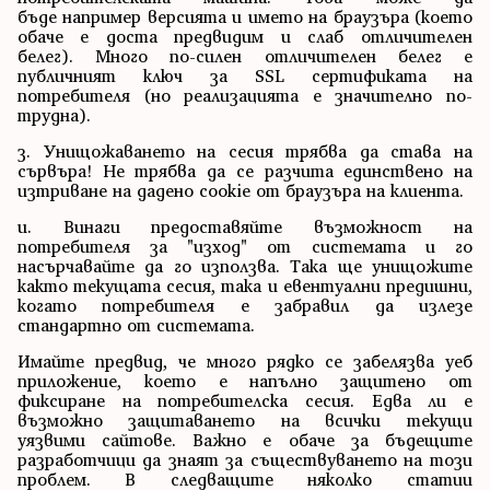
бъде например версията и името на браузъра (което
обаче е доста предвидим и слаб отличителен
белег). Много по-силен отличителен белег е
публичният ключ за SSL сертификата на
потребителя (но реализацията е значително по-
трудна).
з. Унищожаването на сесия трябва да става на
сървъра! Не трябва да се разчита единствено на
изтриване на дадено cookie от браузъра на клиента.
и. Винаги предоставяйте възможност на
потребителя за "изход" от системата и го
насърчавайте да го използва. Така ще унищожите
както текущата сесия, така и евентуални предишни,
когато потребителя е забравил да излезе
стандартно от системата.
Имайте предвид, че много рядко се забелязва уеб
приложение, което е напълно защитено от
фиксиране на потребителска сесия. Едва ли е
възможно защитаването на всички текущи
уязвими сайтове. Важно е обаче за бъдещите
разработчици да знаят за съществуването на този
проблем. В следващите няколко статии