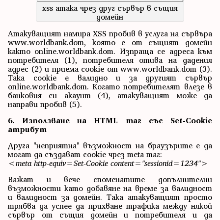
xss атака чрез друг сървър в същия
домейн
Атакуващият намира XSS пробив в услуга на сървъра
www.worldbank.dom, която е от същият домейн
както online.worldbank.dom. Изпраща се адреса към
потребителя (1), потребителя отива на дадения
адрес (2) и приема cookie от www.worldbank.dom (3).
Така cookie е валидно и за другият сървър
online.worldbank.dom. Когато потребителят влезе в
банковия си акаунт (4), атакуващият може да
направи пробив (5).
6. Използване на HTML таг със Set-Cookie
атрибут
Друга "неприятна" възможност на браузърите е да
могат да създават cookie чрез meta таг:
<meta http-equiv=Set-Cookie content="sessionid=1234">
Важат и вече споменатите допълнителни
възможности като добавяне на време за валидност
и валидност за домейн. Така атакуващият просто
трябва да успее да прихване трафика между някой
сървър от същия домейн и потребителя и да