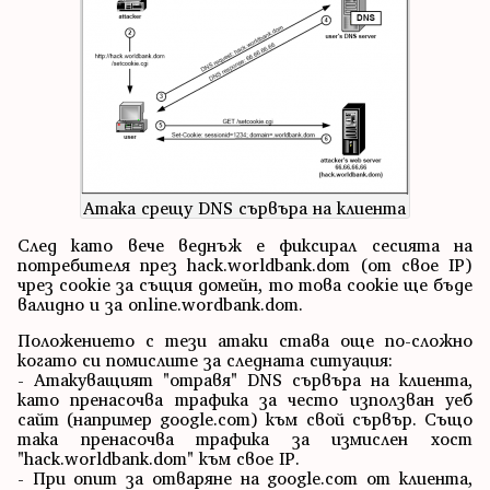
Атака срещу DNS сървъра на клиента
След като вече веднъж е фиксирал сесията на
потребителя през hack.worldbank.dom (от свое IP)
чрез cookie за същия домейн, то това cookie ще бъде
валидно и за online.wordbank.dom.
Положението с тези атаки става още по-сложно
когато си помислите за следната ситуация:
- Атакуващият "отравя" DNS сървъра на клиента,
като пренасочва трафика за често използван уеб
сайт (например google.com) към свой сървър. Също
така пренасочва трафика за измислен хост
"hack.worldbank.dom" към свое IP.
- При опит за отваряне на google.com от клиента,