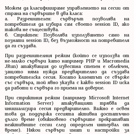
Можем да класифицираме управлението на сесии от
страна на сървърите в два класа:
а. Разрешителен: сървърът позволява на
потребителя да избира сам своето session ID, ако
такова не съществува.
б. Стриктен: Позволява използването само на
познати session ID, без възможност на потребителя
да ги създава.
При разрешителния режим (който се използва от
не-малко сървъри като например PHP и Macromedia
JRun) атакуващия до известна степен е облекчен,
защото няма нужда предварително да създава
потребителска сесия. Когато клиентът се свърже
със сървъра, той явно указва с какво session ID иска
да работи и сървъра го приема на доверие.
При стриктния режим (например Microsoft Internet
Information Server) атакуващият трябва да
инициализира сесия предварително. Важно е освен
това да поддържа сесията активна достатъчно
дълго време (обикновено сървърите прекратяват
неактивните сесии след определен интервал от
време). Някои сървъри имат и настройки за