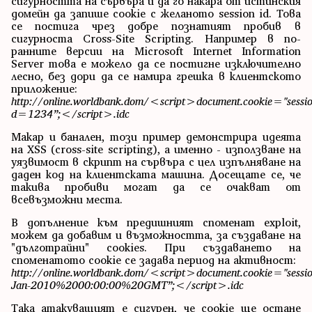
сигурността на сървъра и да го накара от истинския
домейн да запише cookie с желаното session id. Това
се постига чрез добре познатият пробив в
сигурноста Cross-Site Scripting. Например в по-
ранните версии на Microsoft Internet Information
Server това е можело да се постигне изключително
лесно, без дори да се намира грешка в клиентското
приложение:
http://online.worldbank.dom/<script>document.cookie="sessio
d=1234”;</script>.idc
Макар и банален, този пример демонстрира идеята
на XSS (cross-site scripting), а именно - използване на
уязвимост в скрипт на сървъра с цел изпълняване на
даден код на клиентската машина. Досещате се, че
такива пробиви могат да се очакват от
всевъзможни места.
В допълнение към предишният споменат exploit,
можем да добавим и възможността, за създаване на
"дълготрайни" cookies. При създаването на
споменатото cookie се задава период на активност:
http://online.worldbank.dom/<script>document.cookie="ses
Jan-2010%2000:00:00%20GMT”;</script>.idc
Така атакуващият е сигурен, че cookie ще остане