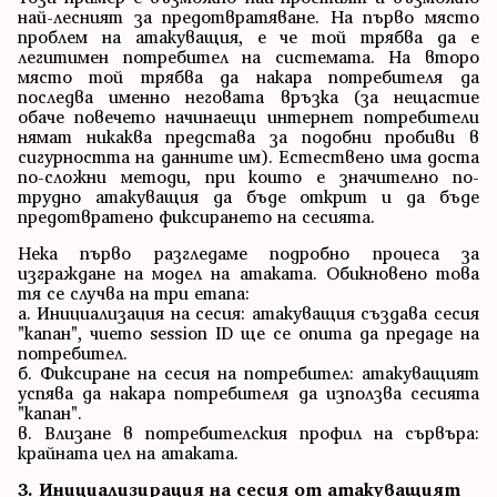
най-лесният за предотвратяване. На първо място
проблем на атакуващия, е че той трябва да е
легитимен потребител на системата. На второ
място той трябва да накара потребителя да
последва именно неговата връзка (за нещастие
обаче повечето начинаещи интернет потребители
нямат никаква представа за подобни пробиви в
сигурността на данните им). Естествено има доста
по-сложни методи, при които е значително по-
трудно атакуващия да бъде открит и да бъде
предотвратено фиксирането на сесията.
Нека първо разгледаме подробно процеса за
изграждане на модел на атаката. Обикновено това
тя се случва на три етапа:
а. Инициализация на сесия: атакуващия създава сесия
"капан", чието session ID ще се опита да предаде на
потребител.
б. Фиксиране на сесия на потребител: атакуващият
успява да накара потребителя да използва сесията
"капан".
в. Влизане в потребителския профил на сървъра:
крайната цел на атаката.
3. Инициализирация на сесия от атакуващият