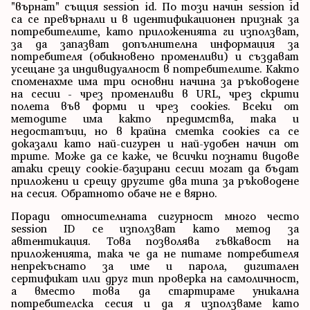
"върнат" същия session id. По този начин session id
са се превърнали и в идентификационен признак за
потребителите, като приложенията ги използват,
за да запазват допълнителна информация за
потребителя (обикновено променливи) и създават
усещане за индивидуалност в потребителите. Както
споменахме има три основни начина за ръководене
на сесии - чрез променливи в URL, чрез скрити
полета във форми и чрез cookies. Всеки от
методите има както предимства, така и
недостатъци, но в крайна сметка cookies са се
доказали като най-сигурен и най-удобен начин от
трите. Може да се каже, че всички познати видове
атаки срещу cookie-базирани сесии могат да бъдат
приложени и срещу другите два типа за ръководене
на сесия. Обратното обаче не е вярно.
Поради относителната сигурност много често
session ID се използват като метод за
автентикация. Това позволява гъвкавост на
приложенията, така че да не питаме потребителя
непрекъснато за име и парола, дигитален
сертификат или друг тип проверка на самоличност,
а вместо това да стартираме уникална
потребителска сесия и да я използваме като