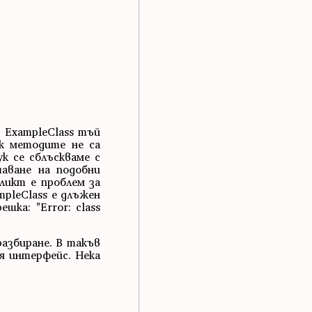
- ExampleClass тъй
ук методите не са
к се сблъскваме с
аване на подобни
ликт е проблем за
mpleClass е длъжен
шка: "Error: class
разбиране. В такъв
ия интерфейс. Нека