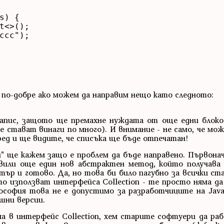
) {

t<>();

ccc");

ло по-добре ако можем да направим нещо като следното:
апис, защото ще премахне нуждата от още едни блоков
е стават винаги по много). И внимание - не само, че мож
 ред и ще видите, че списъка ще бъде отпечатан!
и" ще кажем защо е проблем да бъде направено. Първона
авили още един нов абстрактен метод, който получава 
тър и готово. Да, но това би било пагубно за всички с
то използват интерфейса Collection - те просто няма да
софия това не е допустимо за разработчиците на Java 
шни версии.
има в интерфейс Collection, хем старите софтуери да р