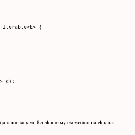
 Iterable<E> {

> c);

 да отпечатаме всичките му елементи на екрана: