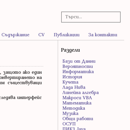
Съдържание
CV
Публикации
За контакти
Раздели
Бази от Данни
Вероятности
Информатика
, защото ако един
История
конвертирането на
Кучета
рим съществуващи
Лада Нива
Линейна алгебра
аследява интерфейс
Макроси VBA
Математика
Методика
Музика
Общи работи
ОСУП
ПИК3 Java