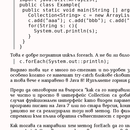
public class Example{

 public static void main(String [] args
   Collection<String> c = new ArrayLis
   c.add("aaa"); c.add("bbb"); c.add("
   for(String s: c){

     System.out.println(s);

   }

 }

}
Това е добре познатия цикъл foreach. А не би ли би
c.forEach(System.out::println);
Видимо това ще е много по-стегнат и по-удобен з
особено когато се намешат try-catch блокове скобит
а това вече е направено в Java 8! Изпълнете горния
Преди да отговорим на въпроса "как са го направил
че чисто и просто в интерфейс Collection са доб
случая функционален интерфейс като входен параме
програми писани на Java 7 или по-стара версия, кои
защото не са реализирали този нов метод. По фило
стремяли към пълна обратна съвместимост с преди
Как тогава са направили хем метод forEach да го 