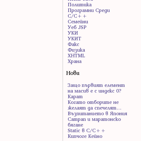
Политика
Програмни Среди
С/С++
Семейни
Уеб JSP
УКИ
УКИТ
Факс
Физика
ХHTML
Храна
Нови
Защо първият елемент
на масив е с индекс 0?
Карат
Когато отборите не
желаят да спечелят…
Възпитанието в Япония
Сатрап и маратонско
бягане
Static в C/C++
Кипчоге Кейно