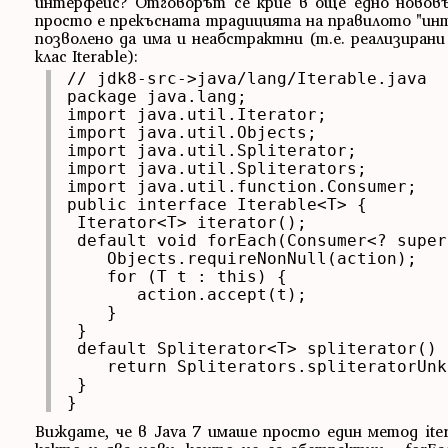
интерфейс? Отговорът се крие в още едно нововъ
просто е прекъсната традицията на правилото "ин
позволено да има и неабстрактни (т.е. реализиран
клас Iterable):
// jdk8-src->java/lang/Iterable.java

package java.lang;

import java.util.Iterator;

import java.util.Objects;

import java.util.Spliterator;

import java.util.Spliterators;

import java.util.function.Consumer;

public interface Iterable<T> {

 Iterator<T> iterator();
 default void forEach(Consumer<? super
    Objects.requireNonNull(action);

    for (T t : this) {

       action.accept(t);

    }

 }
 default Spliterator<T> spliterator() {
    return Spliterators.spliteratorUnk
 }

}
Виждате, че в Java 7 имаше просто един метод iter