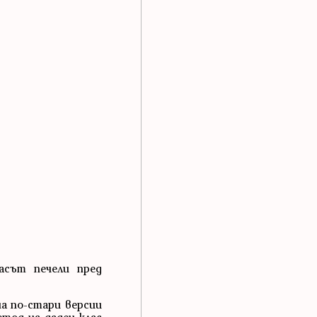
асът печели пред
а по-стари версии