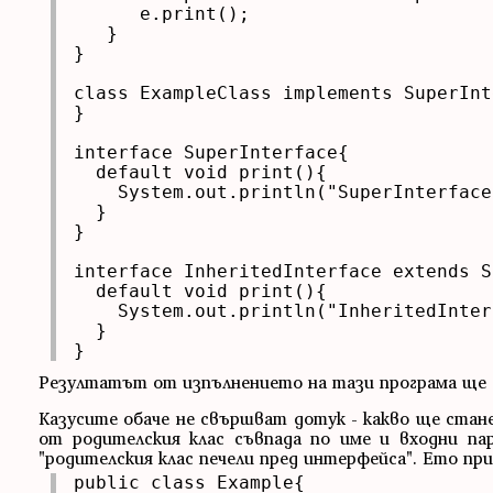
      e.print();

   }

}

class ExampleClass implements SuperInt
}

interface SuperInterface{

  default void print(){

    System.out.println("SuperInterface
  }

}

interface InheritedInterface extends S
  default void print(){

    System.out.println("InheritedInter
  }

}
Резултатът от изпълнението на тази програма ще е с
Казусите обаче не свършват дотук - какво ще стане
от родителския клас съвпада по име и входни па
"родителския клас печели пред интерфейса". Ето при
public class Example{
