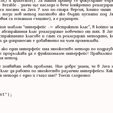
h() и spliterator(). За нашия пример се фокусираме вър
 Iterable - значи ще наследи и вече конкретно реализира
 са писани на Java 7 или по-стара версия, които има
т този нов метод наготово ако бъдат пуснати под Ja
вия са останали същите), а е разширен.
ския шаблон "интерфейс -> абстрактен клас", в който 
 абстрактния клас реализираше повечето от тях. В Ja
страктните класове и сами си реализират методите, к
 да допринесат е добавянето на член променливи.
 ако един интерфейс има множество методи по подразби
 продължава да е функционален интерфейс! Правилото е
ия метод.
е появяват нови проблеми. Ние добре знаем, че в Java
 клас да работи по множество различни интерфейси. Как
т методи с едно и също име? Тоест следното:
nt");
