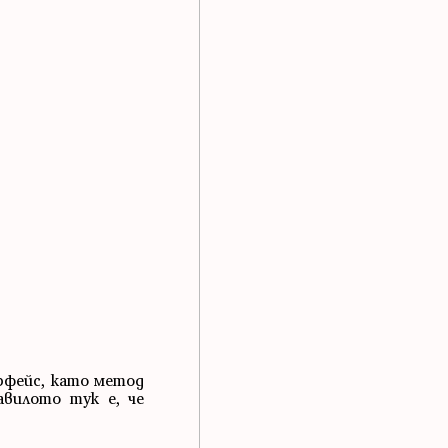
ерфейс, като метод
авилото тук е, че