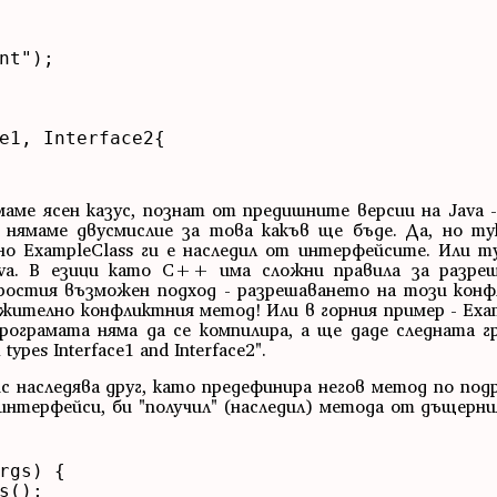
nt");

e1, Interface2{

маме ясен казус, познат от предишните версии на Java 
к нямаме двусмислие за това какъв ще бъде. Да, но т
но ExampleClass ги е наследил от интерфейсите. Или ту
ava. В езици като C++ има сложни правила за разреш
простия възможен подход - разрешаването на този конф
лжително конфликтния метод! Или в горния пример - Exa
рограмата няма да се компилира, а ще даде следната гре
 types Interface1 and Interface2".
с наследява друг, като предефинира негов метод по под
 интерфейси, би "получил" (наследил) метода от дъщерн
rgs) {

();
