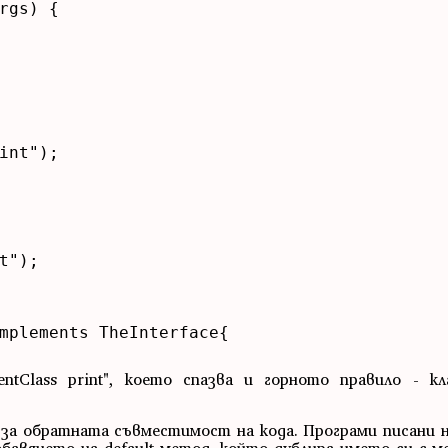
rgs) {

int");

");

mplements TheInterface{

tClass print", което спазва и горното правило - кл
 за обратната съвместимост на кода. Програми писани н