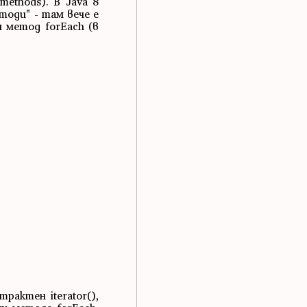
 methods). В Java 8
оди" - там вече е
я метод forEach (в
рактен iterator(),