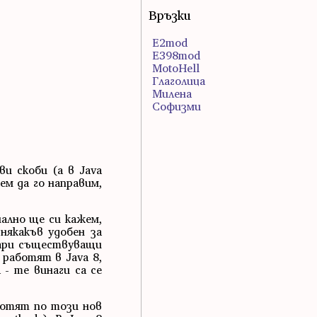
Връзки
E2mod
E398mod
MotoHell
Глаголица
Милена
Софизми
и скоби (а в Java
ем да го направим,
чално ще си кажем,
някакъв удобен за
тари съществуващи
 работят в Java 8,
- те винаги са се
аботят по този нов