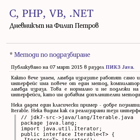
C, PHP, VB, .NET
Дневникът на Филип Петров
*
Методи по подразбиране
Публикувано на 07 март 2015 в раздел
ПИК3 Java
.
Както вече знаем, ламбда изразите работят само и
интерфейс има повече от един метод, компилатор
ламбда израза. Това е нормално и не подлежи н
интерфейси, като им добавим допълнителни методи,
Нека дадем един класически пример - добре познат
Iterable. Нека видим как са реализирани тези интерфе
// jdk7-src->java/lang/Iterable.java

package java.lang;

import java.util.Iterator;

public interface Iterable<T> {

 Iterator<T> iterator();
