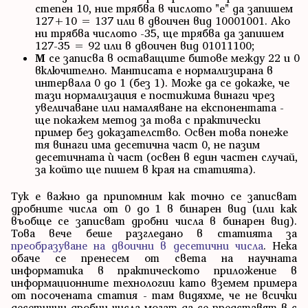
степен 10, ние трябва в числото "е" да запишем
127+10 = 137 или в двоичен вид 10001001. Ако
ни трябва числото -35, ще трябва да запишем
127-35 = 92 или в двоичен вид 01011100;
M
се записва в оставащите битове между 22 и 0
включително. Мантисата е нормализирана в
интервала 0 до 1 (без 1). Може да се докаже, че
тази нормализация е постижима винаги чрез
увеличаване или намаляване на експонентата -
ще покажем метод за това с практически
пример без доказателство. Освен това понеже
тя винаги има десетична част 0, не пазим
десетичната ѝ част (освен в един частен случай,
за който ще пишем в края на статията).
Тук е важно да припомним как точно се записват
дробните числа от 0 до 1 в бинарен вид (или как
въобще се записват дробни числа в бинарен вид).
Това вече беше разгледано в статията за
преобразуване на двоични в десетични числа
. Нека
обаче се пренесем от света на научната
информатика в практическото приложение в
информационните технологии като вземем примера
от посочената статия - там видяхме, че не всички
десетични дробни числа могат да се представят в с