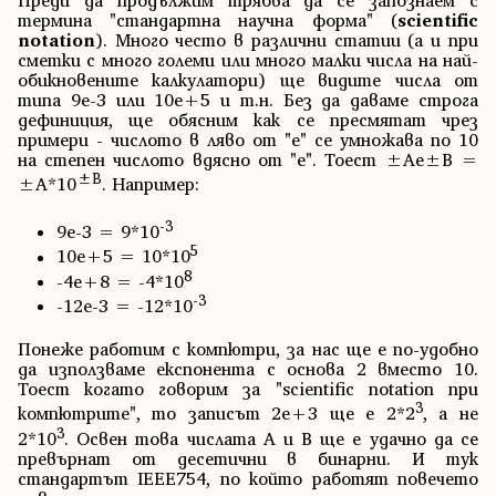
термина "стандартна научна форма" (
scientific
notation
). Много често в различни статии (а и при
сметки с много големи или много малки числа на най-
обикновените калкулатори) ще видите числа от
типа 9е-3 или 10e+5 и т.н. Без да даваме строга
дефиниция, ще обясним как се пресмятат чрез
примери - числото в ляво от "e" се умножава по 10
на степен числото вдясно от "e". Тоест ±Ae±B =
±B
±A*10
. Например:
-3
9е-3 = 9*10
5
10e+5 = 10*10
8
-4е+8 = -4*10
-3
-12е-3 = -12*10
Понеже работим с компютри, за нас ще е по-удобно
да използваме експонента с основа 2 вместо 10.
Тоест когато говорим за "scientific notation при
3
компютрите", то записът 2e+3 ще е 2*2
, а не
3
2*10
. Освен това числата A и B ще е удачно да се
превърнат от десетични в бинарни. И тук
стандартът IEEE754, по който работят повечето