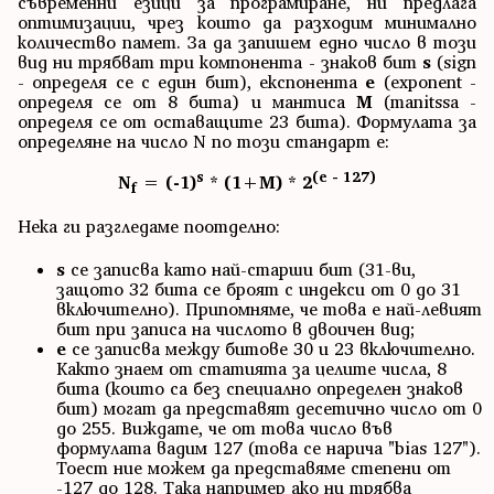
съвременни езици за програмиране, ни предлага
оптимизации, чрез които да разходим минимално
количество памет. За да запишем едно число в този
вид ни трябват три компонента - знаков бит
s
(sign
- определя се с един бит), експонента
e
(exponent -
определя се от 8 бита) и мантиса
M
(manitssa -
определя се от оставащите 23 бита). Формулата за
определяне на число N по този стандарт е:
s
(e - 127)
N
= (-1)
* (1+M) * 2
f
Нека ги разгледаме поотделно:
s
се записва като най-старши бит (31-ви,
защото 32 бита се броят с индекси от 0 до 31
включително). Припомняме, че това е най-левият
бит при записа на числото в двоичен вид;
е
се записва между битове 30 и 23 включително.
Както знаем от статията за целите числа, 8
бита (които са без специално определен знаков
бит) могат да представят десетично число от 0
до 255. Виждате, че от това число във
формулата вадим 127 (това се нарича "bias 127").
Тоест ние можем да представяме степени от
-127 до 128. Така например ако ни трябва