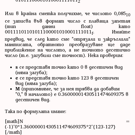
2
Или в крайна сметка получихме, че числото 0,085
10
се записва във формат число с плаваща запетая
(тип данни float) като
00111101101011100001010001111011
. Имайте
f
предвид, че след като сме "отрязали и закръглили"
мантисата, обратното преобразуване ще даде
приближение на числото, а не точното десетично
число (т.е. загубили сме точност). Нека проверим:
s
се представя точно като 0 в десетичен вид
(няма загуба);
e
се представя точно като 123 в десетичен
вид (няма загуба);
M
(припомняме, че за нея трябва да добавим
"0," в началото) e 0.36000001430511474609375 в
десетичен вид.
Така по формулата имаме:
[math]N =
(-1)^0*1.36000001430511474609375*2^{123-127}
[/math]