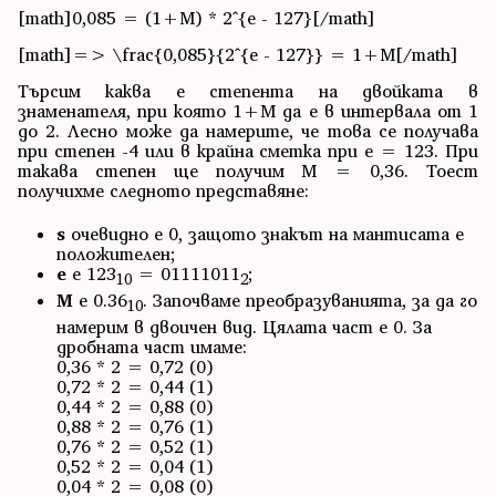
[math]0,085 = (1+M) * 2^{e - 127}[/math]
[math]=> \frac{0,085}{2^{e - 127}} = 1+M[/math]
Търсим каква е степента на двойката в
знаменателя, при която 1+M да е в интервала от 1
до 2. Лесно може да намерите, че това се получава
при степен -4 или в крайна сметка при e = 123. При
такава степен ще получим M = 0,36. Тоест
получихме следното представяне:
s
очевидно е 0, защото знакът на мантисата е
положителен;
e
е 123
= 01111011
;
10
2
M
е 0.36
. Започваме преобразуванията, за да го
10
намерим в двоичен вид. Цялата част е 0. За
дробната част имаме:
0,36 * 2 = 0,72 (0)
0,72 * 2 = 0,44 (1)
0,44 * 2 = 0,88 (0)
0,88 * 2 = 0,76 (1)
0,76 * 2 = 0,52 (1)
0,52 * 2 = 0,04 (1)
0,04 * 2 = 0,08 (0)