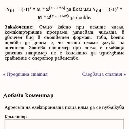
s
(e - 126)
s
N
= (-1)
* M * 2
за float или
N
= (-1)
*
fd
dd
(e - 1022)
M * 2
за double.
Заключение
: Също както при целите числа,
компютрърните програми записват числата в
двоичен вид в съответен формат. Това, което
трябва да знаем е, че често имаме загуба на
точност. Затова например при числа с плаваща
запетая например не е конектно да използваме
сравнение с оператор равенство.
« Предишна статия
Следваща статия »
Добави коментар
Адресът на електронната поща няма да се публикува
Коментар