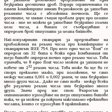
безкрайна десетична дроб. Поради ограничената си
памет компютрите нямат възможност да записват
реалните числа с абсолютна точност. Ще се
досетите, че имаме същия проблем дори при целите
числа - ние не можем да записваме безкрайно големи
цели числа, а винаги се съобразяваме с
определен брой отпуснати за целта байтове.
Най-популярният стандарт за представяне на
приближения на реални числа при компютрите е
стандартът IEEE 754. При него едно число "float" се
определя от 32 бита и всяка една комбинация от
тези битове определя точно едно реално число. Това
означава, че в едно float число можем да запишем не
32
повече от 2
реални числа. Това може би ще ви се
стори прекалено малко, при положение, че само
между числата 0,001 и 0,002 знаем, че има безкрайно
много други числа... Даже не само това - между всеки
две различни реални числа има безкрайно много
други. Значи пред нас стои въпросът за
оптималното използване на тези отпуснати битове
така, че да можем да покрием максимално ефективно
числата, които се използват в практиката.
Преди да продължим трябва да се запознаем с