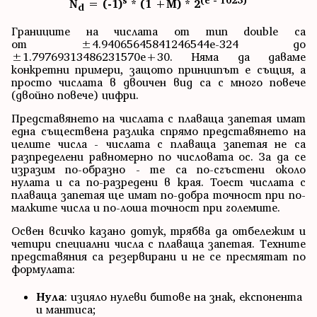
s
(e - 1023)
N
= (-1)
* (1 +M) * 2
d
Границите на числата от тип double са
от ±4.94065645841246544e-324 до
±1.79769313486231570e+30. Няма да даваме
конкретни примери, защото принципът е същия, а
просто числата в двоичен вид са с много повече
(двойно повече) цифри.
Представянето на числата с плаваща запетая имат
една съществена разлика спрямо представянето на
целите числа - числата с плаваща запетая не са
разпределени равномерно по числовата ос. За да се
изразим по-образно - те са по-сгъстени около
нулата и са по-разредени в края. Тоест числата с
плаваща запетая ще имат по-добра точност при по-
малките числа и по-лоша точност при големите.
Освен всичко казано дотук, трябва да отбележим и
четири специални числа с плаваща запетая. Техните
представяния са резервирани и не се пресмятат по
формулата:
Нула
: изцяло нулеви битове на знак, експонента
и мантиса;