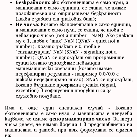
Безкрайност
: ако експонентата е само нули, а
мантисата е само единици, се счита, че имаме
положителна или отрицателна безкрайност
(каква е зависи от знаковия бит);
Не числа
: Когато експонентата е само единици,
а мантисата е само нули, се счита, че това е
невалидно число (not a number - NaN). Ако знакът
му е 1, това е "тих" NaN (QNaN - quiet not a
number). Когато знакът е 0, това е
"сигнализиращ" NaN (SNaN - signaling not a
number). QNaN се използват от програмните
езици когато използваме невалидни
математически операции (когато имаме
недефиниран резултат - например 0.0/0.0 е
такова недефинирано число). SNaN се използват,
когато възникне програмна грешка (signal,
exception) в софтуерния продукт и са за
служебно ползване.
Има и още един специален случай - когато
експонентата е само нули, а мантисата е ненулева
казваме, че имаме
денормализирано число
. За тези
числа знаем, че нямат водеща 1 в представянето на
мантисата и затова при тях формулата се изменя
на: