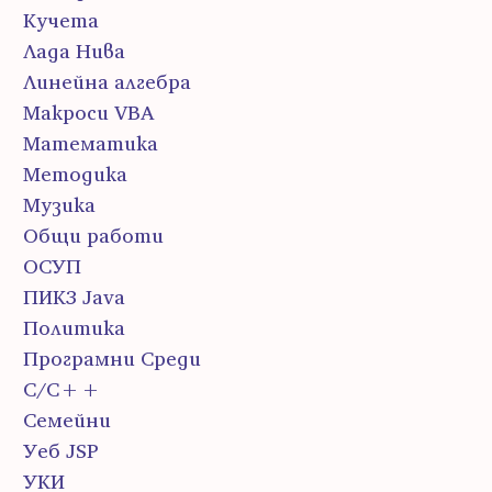
Кучета
Лада Нива
Линейна алгебра
Макроси VBA
Математика
Методика
Музика
Общи работи
ОСУП
ПИК3 Java
Политика
Програмни Среди
С/С++
Семейни
Уеб JSP
УКИ