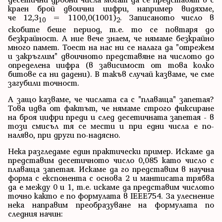
краен брой двоични цифри, например видяхме,
че 12,3
= 1100,0(1001)
. Записаното число в
10
2
скобите беше период, т.е. то се повтаря до
безкрайност. А ние вече знаем, че нямаме безкрайно
много памет. Тоест на нас ни се налага да "отрежем
и закръглим" двоичното представяне на числото до
определена цифра (в зависимост от това колко
битове са ни дадени). В такъв случай казваме, че сме
загубили точност.
А защо казваме, че числата са с "плаваща" запетая?
Това идва от фактът, че нямаме строго фиксиране
на броя цифри преди и след десетичната запетая - в
този смисъл тя се мести и при едни числа е по-
наляво, при други по-надясно.
Нека разгледаме един практически пример. Искаме да
представим десетичното число 0,085 като число с
плаваща запетая. Искаме да го представим в научна
форма с експонента с основа 2 и мантисата трябва
да е между 0 и 1, т.е. искаме да представим числото
точно както е по формулата в IEEE754. За улеснение
нека направим преобразуване на формулата по
следния начин: