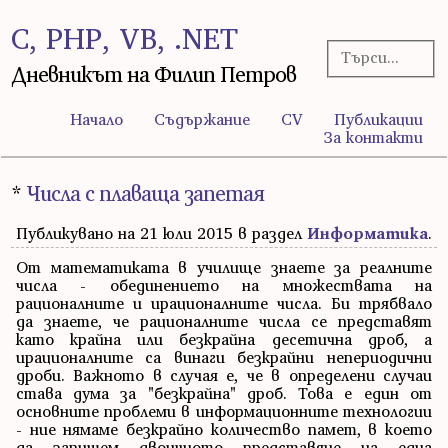
C, PHP, VB, .NET
Дневникът на Филип Петров
Начало
Съдържание
CV
Публикации
За контакти
*
Числа с плаваща запетая
Публикувано на 21 юли 2015 в раздел
Информатика
.
От математиката в училище знаете за реалните
числа - обединението на множествата на
рационалните и ирационалните числа. Би трябвало
да знаете, че рационалните числа се представят
като крайна или безкрайна десетична дроб, а
ирационалните са винаги безкрайни непериодични
дроби. Важното в случая е, че в определени случаи
става дума за "безкрайна" дроб. Това е един от
основните проблеми в информационните технологии
- ние нямаме безкрайно количество памет, в което
да запишем двоичното представяне на една