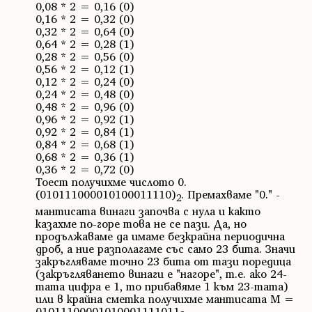
0,08 * 2 = 0,16 (0)
0,16 * 2 = 0,32 (0)
0,32 * 2 = 0,64 (0)
0,64 * 2 = 0,28 (1)
0,28 * 2 = 0,56 (0)
0,56 * 2 = 0,12 (1)
0,12 * 2 = 0,24 (0)
0,24 * 2 = 0,48 (0)
0,48 * 2 = 0,96 (0)
0,96 * 2 = 0,92 (1)
0,92 * 2 = 0,84 (1)
0,84 * 2 = 0,68 (1)
0,68 * 2 = 0,36 (1)
0,36 * 2 = 0,72 (0)
Тоест получихме числото 0.
(010111000010100011110)
. Премахваме "0." -
2
мантисата винаги започва с нула и както
казахме по-горе това не се пази. Да, но
продължаваме да имаме безкрайна периодична
дроб, а ние разполагаме със само 23 бита. Значи
закръгляваме точно 23 бита от тази поредица
(закръгляването винаги е "нагоре", т.е. ако 24-
тата цифра е 1, то прибавяме 1 към 23-тата)
или в крайна сметка получихме мантисата M =
01011100001010001111011