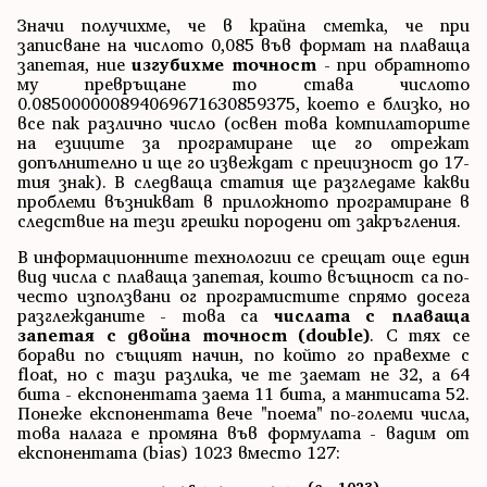
Значи получихме, че в крайна сметка, че при
записване на числото 0,085 във формат на плаваща
запетая, ние
изгубихме точност
- при обратното
му превръщане то става числото
0.085000000894069671630859375, което е близко, но
все пак различно число (освен това компилаторите
на езиците за програмиране ще го отрежат
допълнително и ще го извеждат с прецизност до 17-
тия знак). В следваща статия ще разгледаме какви
проблеми възникват в приложното програмиране в
следствие на тези грешки породени от закръгления.
В информационните технологии се срещат още един
вид числа с плаваща запетая, които всъщност са по-
често използвани ог програмистите спрямо досега
разглежданите - това са
числата с плаваща
запетая с двойна точност (double)
. С тях се
борави по същият начин, по който го правехме с
float, но с тази разлика, че те заемат не 32, а 64
бита - експонентата заема 11 бита, а мантисата 52.
Понеже експонентата вече "поема" по-големи числа,
това налага е промяна във формулата - вадим от
експонентата (bias) 1023 вместо 127: