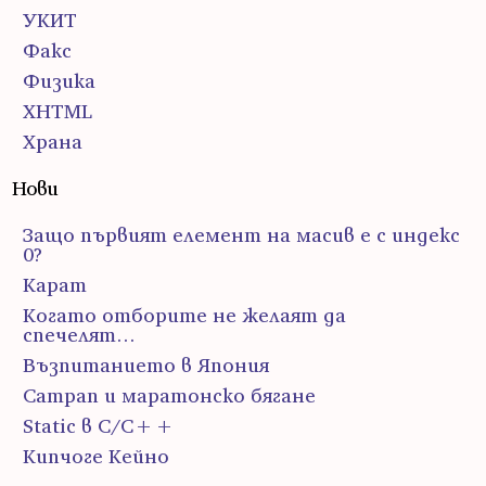
УКИТ
Факс
Физика
ХHTML
Храна
Нови
Защо първият елемент на масив е с индекс
0?
Карат
Когато отборите не желаят да
спечелят…
Възпитанието в Япония
Сатрап и маратонско бягане
Static в C/C++
Кипчоге Кейно