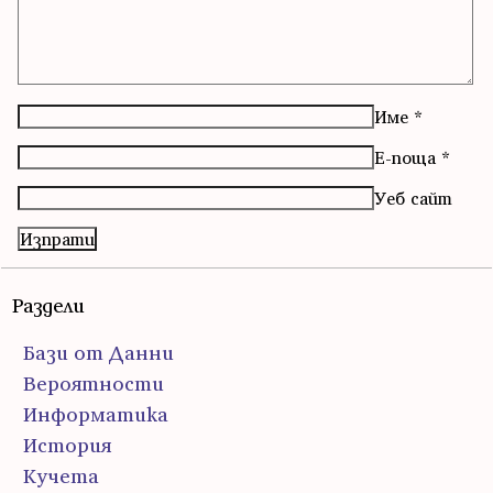
Име
*
Е-поща
*
Уеб сайт
Раздели
Бази от Данни
Вероятности
Информатика
История
Кучета