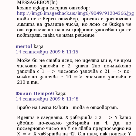
MESSAGEBOX(ln)
която изкара следния отговор:
http://img6.imageshack.us/img6/9049/91204366.jpg
това не е верен отговор, просто е достигнат
лимита на дългите числа, но ясно се вижда че
от едно място натам цифрите започват да се
повтарят, така че няма решение.
mertol
каза:
14 септември 2009 в 11:15
Може би не става ясно, но идеята ми е, че щом
числото започва с 2, значи 2но по-малкото
започва с 1 => числото започва с 21 => по-
малкото започва с 10 => числото започва с
210 и тн.
Филип Петров
каза:
14 септември 2009 в 11:48
Браво на Lesna Rabota - това е отговорът.
Идеята е следната. X завършва с 2 => Y като
двойно по-голямо завършва на 4. Да, но
последното число на Y се явява предпоследно на
X => X завършва на 42. От там, пак понеже Y