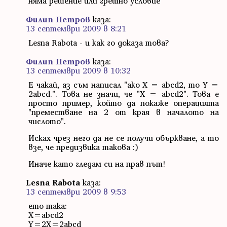
няма решение или грешно условие
Филип Петров
каза:
13 септември 2009 в 8:21
Lesna Rabota - и как го доказа това?
Филип Петров
каза:
13 септември 2009 в 10:32
Е чакай, аз съм написал "ако X = abcd2, то Y =
2abcd.". Това не значи, че "X = abcd2". Това е
просто пример, който да покаже операцията
"преместване на 2 от края в началото на
числото".
Исках чрез него да не се получи объркване, а то
взе, че предизвика такова :)
Иначе като гледам си на прав път!
Lesna Rabota
каза:
13 септември 2009 в 9:53
ето така:
X=abcd2
Y=2X=2abcd