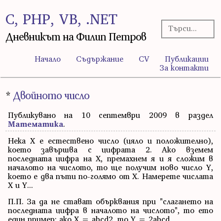
C, PHP, VB, .NET
Дневникът на Филип Петров
Начало
Съдържание
CV
Публикации
За контакти
*
Двойното число
Публикувано на 10 септември 2009 в раздел
Математика
.
Нека X е естествено число (цяло и положително),
което завършва с цифрата 2. Ако вземем
последната цифра на X, премахнем я и я сложим в
началото на числото, то ще получим ново число Y,
което е два пъти по-голямо от X. Намерете числата
X и Y...
П.П. За да не стават обърквания при "слагането на
последната цифра в началото на числото", то ето
един пример: ако X = abcd2, то Y = 2abcd.