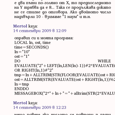
е два пъти по-голямо от X, то предпоследното
на Y трябва да е 8... Така се продължава докато
не се стигне до отговора. Ако двойното число
надхвърли 10 - взимаме "1 наум" и т.н.
Mertol
каза:
14 септември 2009 в 12:09
оправих си и моята програма:
LOCAL ln, ost, time
time=SECONDS()
ln="10"
ost="1"
DO WHILE
EVALUATE("2"+LEFT(ln,LEN(ln)-1))#2*EVALUATE(
OR RIGHT(ln,1)#"2"
tmp=ln+ALLTRIM(STR(FLOOR(EVALUATE(ost+RIGH
ost=ALLTRIM(STR(EVALUATE(ost+RIGHT(ln,1))%2
ln=tmp
ENDDO
MESSAGEBOX("2*"+ln+"="+alltrim(STR(2*EVALUA
Mertol
каза:
14 септември 2009 в 12:23
нещо повече ако числото се повтори n пъти