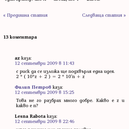
« Предишна статия
Следваща статия »
13 коментара
az
каза:
12 септември 2009 в 11:43
с риск да се изложа ще подхвърля една идея.
2 * ( 10*z + 2 ) = 2 * 10^n + z
Филип Петров
каза:
12 септември 2009 в 15:25
Това не го разбрах много добре. Какво е z и
какво е n?
Lesna Rabota
каза:
12 септември 2009 в 22:46