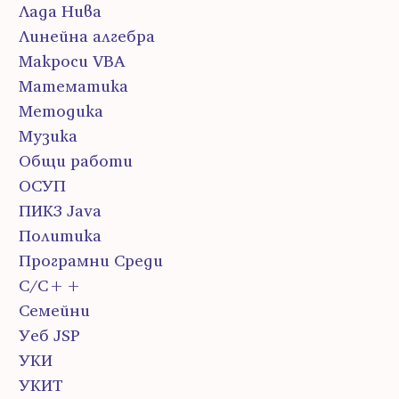
Лада Нива
Линейна алгебра
Макроси VBA
Математика
Методика
Музика
Общи работи
ОСУП
ПИК3 Java
Политика
Програмни Среди
С/С++
Семейни
Уеб JSP
УКИ
УКИТ