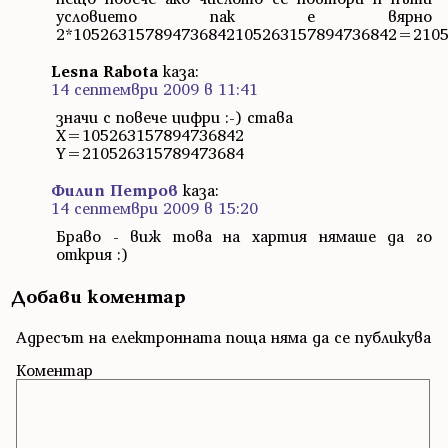
условието пак е вярно
2*105263157894736842105263157894736842=2105
Lesna Rabota
каза:
14 септември 2009 в 11:41
значи с повече цифри :-) става
X=105263157894736842
Y=210526315789473684
Филип Петров
каза:
14 септември 2009 в 15:20
Браво - виж това на хартия нямаше да го
открия :)
Добави коментар
Адресът на електронната поща няма да се публикува
Коментар