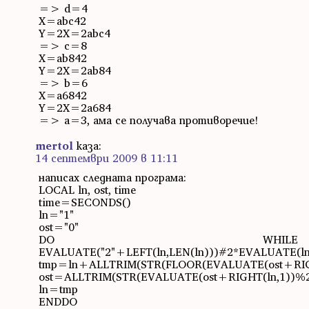
=> d=4
X=abc42
Y=2X=2abc4
=> c=8
X=ab842
Y=2X=2ab84
=> b=6
X=a6842
Y=2X=2a684
=> a=3, ама се получава противоречие!
mertol
каза:
14 септември 2009 в 11:11
написах следната програма:
LOCAL ln, ost, time
time=SECONDS()
ln="1"
ost="0"
DO WHILE
EVALUATE("2"+LEFT(ln,LEN(ln)))#2*EVALUATE(l
tmp=ln+ALLTRIM(STR(FLOOR(EVALUATE(ost+RIGH
ost=ALLTRIM(STR(EVALUATE(ost+RIGHT(ln,1))%2
ln=tmp
ENDDO