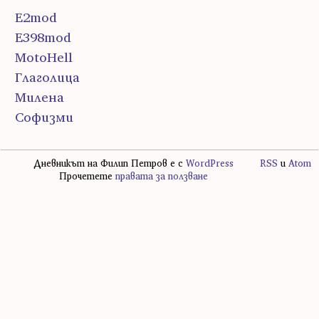
E2mod
E398mod
MotoHell
Глаголица
Милена
Софизми
Дневникът на Филип Петров е с
WordPress
RSS
и
Atom
Прочетете
правата за ползване