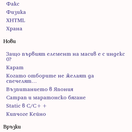
Факс
Физика
ХHTML
Храна
Нови
Защо първият елемент на масив е с индекс
0?
Карат
Когато отборите не желаят да
спечелят…
Възпитанието в Япония
Сатрап и маратонско бягане
Static в C/C++
Кипчоге Кейно
Връзки