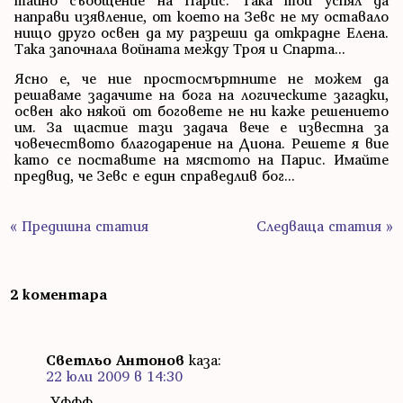
тайно съобщение на Парис. Така той успял да
направи изявление, от което на Зевс не му оставало
нищо друго освен да му разреши да открадне Елена.
Така започнала войната между Троя и Спарта...
Ясно е, че ние простосмъртните не можем да
решаваме задачите на бога на логическите загадки,
освен ако някой от боговете не ни каже решението
им. За щастие тази задача вече е известна за
човечеството благодарение на Диона. Решете я вие
като се поставите на мястото на Парис. Имайте
предвид, че Зевс е един справедлив бог...
« Предишна статия
Следваща статия »
2 коментара
Светльо Антонов
каза:
22 юли 2009 в 14:30
Уффф....