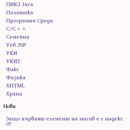
ПИК3 Java
Политика
Програмни Среди
С/С++
Семейни
Уеб JSP
УКИ
УКИТ
Факс
Физика
ХHTML
Храна
Нови
Защо първият елемент на масив е с индекс
0?