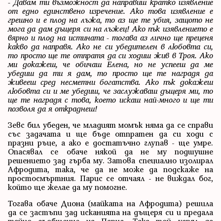
- Давам ти възможност да направиш кратко изявление
от едно единствено изречение. Ако това изявление е
грешно и е плод на лъжа, то аз ще те убия, защото не
мога да дам дъщеря си на лъжец! Ако пък изявлението е
вярно и плод на истината - тогава аз лично ще преценя
какво да направя. Ако не си убедителен в любовта си,
то просто ще те отпратя да си ходиш жив в Троя. Ако
ми докажеш, че обичаш Елена, но не успееш да ме
убедиш да ти я дам, то просто ще те наградя да
живееш сред несметни богатства. Ако пък докажеш
любовта си и ме убедиш, че заслужаваш дъщеря ми, то
ще те наградя с това, което искаш най-много и ще ти
позволя да я откраднеш!
Зевс бил убеден, че младият момък няма да се справи
със задачата и ще бъде отпратен да си ходи с
празни ръце, а ако е достатъчно глупав - ще умре.
Опасявал се обаче някой да не му подшушне
решението зад гърба му. Затова специално изолирал
Афродита, така, че да не може да подскаже на
простосмъртния. Парис се отчаял - не виждал бог,
който ще желае да му помогне.
Тогава обаче Диона (майката на Афродита) решила
да се застъпи зад исканията на дъщеря си и предала