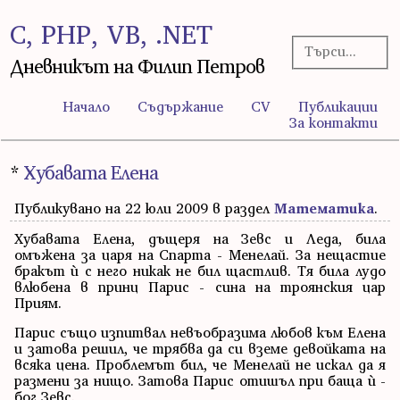
C, PHP, VB, .NET
Дневникът на Филип Петров
Начало
Съдържание
CV
Публикации
За контакти
*
Хубавата Елена
Публикувано на 22 юли 2009 в раздел
Математика
.
Хубавата Елена, дъщеря на Зевс и Леда, била
омъжена за царя на Спарта - Менелай. За нещастие
бракът ѝ с него никак не бил щастлив. Тя била лудо
влюбена в принц Парис - сина на троянския цар
Приям.
Парис също изпитвал невъобразима любов към Елена
и затова решил, че трябва да си вземе девойката на
всяка цена. Проблемът бил, че Менелай не искал да я
размени за нищо. Затова Парис отишъл при баща ѝ -
бог Зевс.