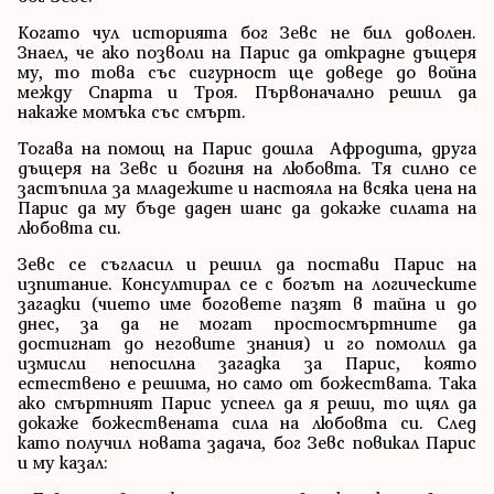
Когато чул историята бог Зевс не бил доволен.
Знаел, че ако позволи на Парис да открадне дъщеря
му, то това със сигурност ще доведе до война
между Спарта и Троя. Първоначално решил да
накаже момъка със смърт.
Тогава на помощ на Парис дошла Афродита, друга
дъщеря на Зевс и богиня на любовта. Тя силно се
застъпила за младежите и настояла на всяка цена на
Парис да му бъде даден шанс да докаже силата на
любовта си.
Зевс се съгласил и решил да постави Парис на
изпитание. Консултирал се с богът на логическите
загадки (чието име боговете пазят в тайна и до
днес, за да не могат простосмъртните да
достигнат до неговите знания) и го помолил да
измисли непосилна загадка за Парис, която
естествено е решима, но само от божествата. Така
ако смъртният Парис успеел да я реши, то щял да
докаже божествената сила на любовта си. След
като получил новата задача, бог Зевс повикал Парис
и му казал: