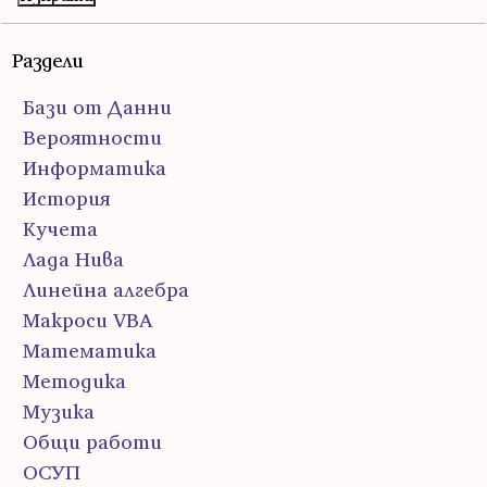
Раздели
Бази от Данни
Вероятности
Информатика
История
Кучета
Лада Нива
Линейна алгебра
Макроси VBA
Математика
Методика
Музика
Общи работи
ОСУП