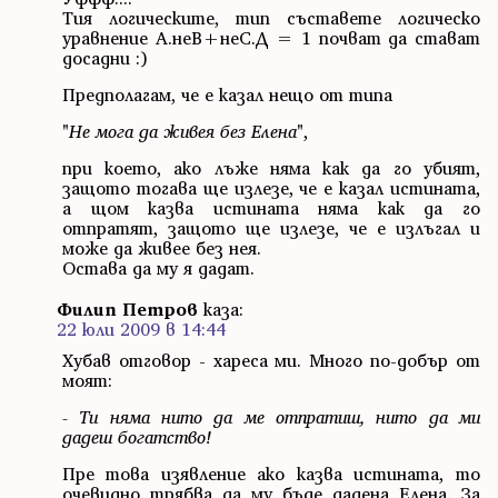
Тия логическите, тип съставете логическо
уравнение А.неВ+неС.Д = 1 почват да стават
досадни :)
Предполагам, че е казал нещо от типа
"
Не мога да живея без Елена
",
при което, ако лъже няма как да го убият,
защото тогава ще излезе, че е казал истината,
а щом казва истината няма как да го
отпратят, защото ще излезе, че е излъгал и
може да живее без нея.
Остава да му я дадат.
Филип Петров
каза:
22 юли 2009 в 14:44
Хубав отговор - хареса ми. Много по-добър от
моят:
- Ти няма нито да ме отпратиш, нито да ми
дадеш богатство!
Пре това изявление ако казва истината, то
очевидно трябва да му бъде дадена Елена. За