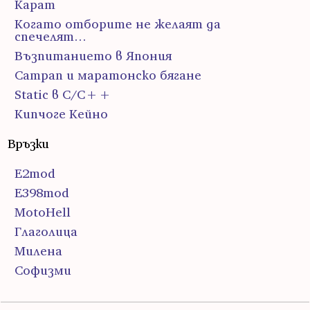
Карат
Когато отборите не желаят да
спечелят…
Възпитанието в Япония
Сатрап и маратонско бягане
Static в C/C++
Кипчоге Кейно
Връзки
E2mod
E398mod
MotoHell
Глаголица
Милена
Софизми