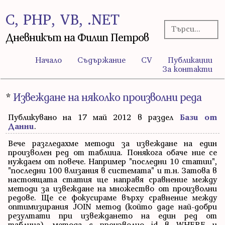
C, PHP, VB, .NET
Дневникът на Филип Петров
Начало
Съдържание
CV
Публикации
За контакти
*
Извеждане на няколко произволни реда
Публикувано на 17 май 2012 в раздел
Бази от
Данни
.
Вече разгледахме методи за извеждане на един
произволен ред от таблица. Понякога обаче ние се
нуждаем от повече. Например "последни 10 статии",
"последни 100 влизания в системата" и т.н. Затова в
настоящата статия ще направя сравнение между
методи за извеждане на множество от произволни
редове. Ще се фокусираме върху сравнение между
оптимизирания JOIN метод (който даде най-добри
резултати при извеждането на един ред от
таблица), метода с произволно id в WHERE и