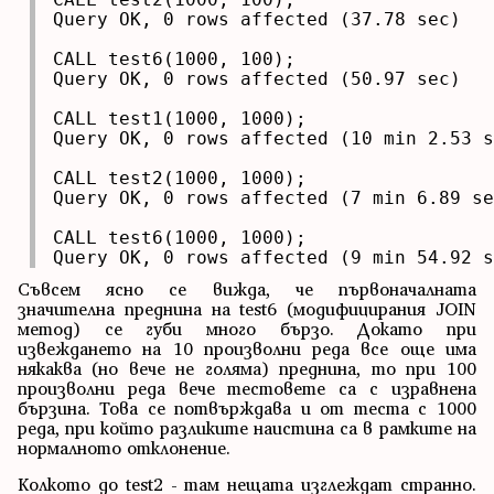
Query OK, 0 rows affected (37.78 sec)

CALL test6(1000, 100);

Query OK, 0 rows affected (50.97 sec)

CALL test1(1000, 1000);

Query OK, 0 rows affected (10 min 2.53 s
CALL test2(1000, 1000);

Query OK, 0 rows affected (7 min 6.89 se
CALL test6(1000, 1000);

Query OK, 0 rows affected (9 min 54.92 s
Съвсем ясно се вижда, че първоначалната
значителна преднина на test6 (модифицирания JOIN
метод) се губи много бързо. Докато при
извеждането на 10 произволни реда все още има
някаква (но вече не голяма) преднина, то при 100
произволни реда вече тестовете са с изравнена
бързина. Това се потвърждава и от теста с 1000
реда, при който разликите наистина са в рамките на
нормалното отклонение.
Колкото до test2 - там нещата изглеждат странно.