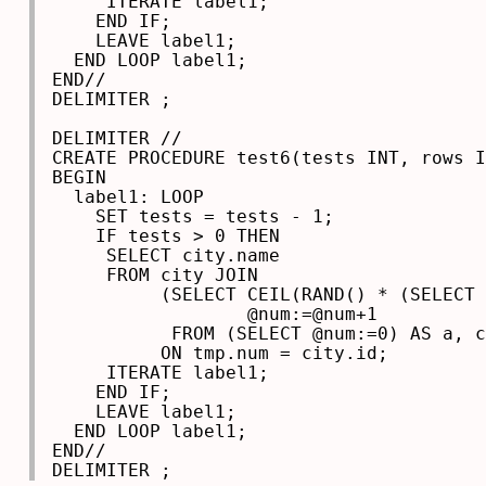
     ITERATE label1;

    END IF;

    LEAVE label1;

  END LOOP label1;

END//

DELIMITER ;

DELIMITER //

CREATE PROCEDURE test6(tests INT, rows I
BEGIN

  label1: LOOP

    SET tests = tests - 1;

    IF tests > 0 THEN

     SELECT city.name

     FROM city JOIN

          (SELECT CEIL(RAND() * (SELECT 
                  @num:=@num+1 

           FROM (SELECT @num:=0) AS a, c
          ON tmp.num = city.id;

     ITERATE label1;

    END IF;

    LEAVE label1;

  END LOOP label1;

END//

DELIMITER ;