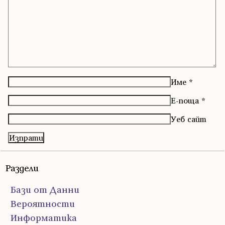
Име
*
Е-поща
*
Уеб сайт
Раздели
Бази от Данни
Вероятности
Информатика