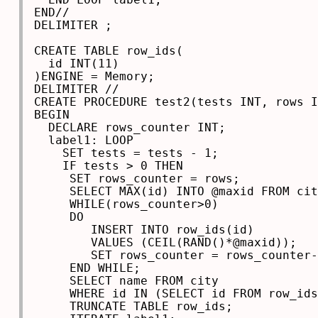
END//

DELIMITER ;

CREATE TABLE row_ids(

  id INT(11)

)ENGINE = Memory;

DELIMITER //

CREATE PROCEDURE test2(tests INT, rows I
BEGIN

  DECLARE rows_counter INT;

  label1: LOOP

    SET tests = tests - 1;

    IF tests > 0 THEN

     SET rows_counter = rows;

     SELECT MAX(id) INTO @maxid FROM cit
     WHILE(rows_counter>0)

     DO

        INSERT INTO row_ids(id)

        VALUES (CEIL(RAND()*@maxid));

        SET rows_counter = rows_counter-
     END WHILE;

     SELECT name FROM city

     WHERE id IN (SELECT id FROM row_ids
     TRUNCATE TABLE row_ids;
