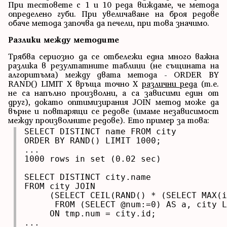
При тестовете с 1 и 10 реда виждаме, че метода
определено губи. При увеличаване на броя редове
обаче метода започва да печели, при това значимо.
Разлики между методите
Трябва сериозно да се отбележи една много важна
разлика в резултатните таблици (не същината на
алгоритъма) между двата метода - ORDER BY
RAND() LIMIT X връща точно X
различни реда
(т.е.
не са напълно произволни, а са зависими един от
друг), докато оптимизирания JOIN метод може да
върне и повтарящи се редове (имаме независимост
между произволните редове). Ето пример за това:
SELECT DISTINCT name FROM city 

ORDER BY RAND() LIMIT 1000;

...

1000 rows in set (0.02 sec)

SELECT DISTINCT city.name

FROM city JOIN

     (SELECT CEIL(RAND() * (SELECT MAX(i
      FROM (SELECT @num:=0) AS a, city L
     ON tmp.num = city.id;

...
