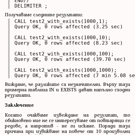
END//

DELIMITER ;
Получаваме следните резултати:
CALL test2_with_exists(1000,1);

Query OK, 0 rows affected (3.25 sec)

CALL test2_with_exists(1000,10);

Query OK, 0 rows affected (8.23 sec)

CALL test2_with_exists(1000,100);

Query OK, 0 rows affected (39.70 sec)

CALL test2_with_exists(1000,1000);

Query OK, 0 rows affected (7 min 5.08 se
Виждаме, че разликите са незначителни. Върху тази
примерна таблица IN и EXISTS дават напълно сходни
резултати.
Заключение
Когато очакваме извеждане на резултат, то
обикновено ние не се интересуваме от повтарящи се
редове, а напротив - не ги искаме. Поради тази
причина при извикване на повече от 10 произволни