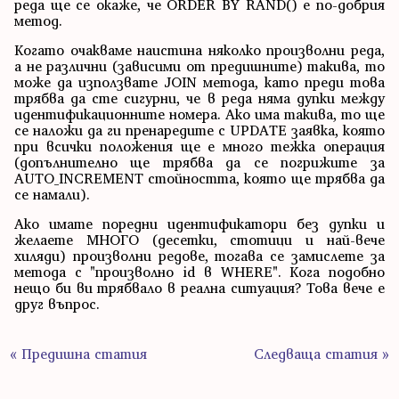
реда ще се окаже, че ORDER BY RAND() е по-добрия
метод.
Когато очакваме наистина няколко произволни реда,
а не различни (зависими от предишните) такива, то
може да използвате JOIN метода, като преди това
трябва да сте сигурни, че в реда няма дупки между
идентификационните номера. Ако има такива, то ще
се наложи да ги пренаредите с UPDATE заявка, която
при всички положения ще е много тежка операция
(допълнително ще трябва да се погрижите за
AUTO_INCREMENT стойността, която ще трябва да
се намали).
Ако имате поредни идентификатори без дупки и
желаете МНОГО (десетки, стотици и най-вече
хиляди) произволни редове, тогава се замислете за
метода с "произволно id в WHERE". Кога подобно
нещо би ви трябвало в реална ситуация? Това вече е
друг въпрос.
« Предишна статия
Следваща статия »