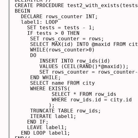
CREATE PROCEDURE test2_with_exists(tests
BEGIN

  DECLARE rows_counter INT;

  label1: LOOP

    SET tests = tests - 1;

    IF tests > 0 THEN

     SET rows_counter = rows;

     SELECT MAX(id) INTO @maxid FROM cit
     WHILE(rows_counter>0)

     DO

        INSERT INTO row_ids(id)

        VALUES (CEIL(RAND()*@maxid));

        SET rows_counter = rows_counter-
     END WHILE;

     SELECT name FROM city

     WHERE EXISTS(

	    SELECT * FROM row_ids

	    WHERE row_ids.id = city.id

	   );

     TRUNCATE TABLE row_ids;

     ITERATE label1;

    END IF;

    LEAVE label1;

  END LOOP label1;
