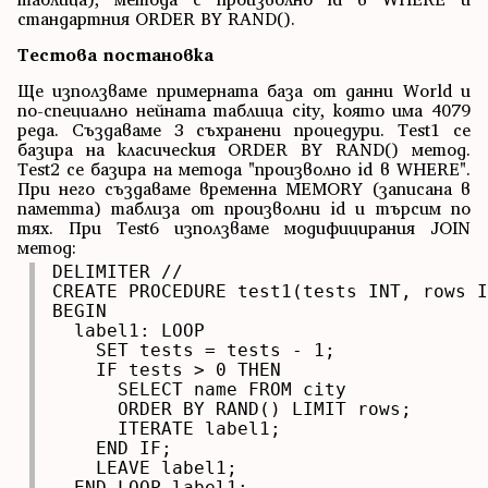
стандартния ORDER BY RAND().
Тестова постановка
Ще използваме примерната база от данни World и
по-специално нейната таблица city, която има 4079
реда. Създаваме 3 съхранени процедури. Test1 се
базира на класическия ORDER BY RAND() метод.
Test2 се базира на метода "произволно id в WHERE".
При него създаваме временна MEMORY (записана в
паметта) таблиза от произволни id и търсим по
тях. При Test6 използваме модифицирания JOIN
метод:
DELIMITER //

CREATE PROCEDURE test1(tests INT, rows I
BEGIN

  label1: LOOP

    SET tests = tests - 1;

    IF tests > 0 THEN

      SELECT name FROM city 

      ORDER BY RAND() LIMIT rows;

      ITERATE label1;

    END IF;

    LEAVE label1;

  END LOOP label1;
