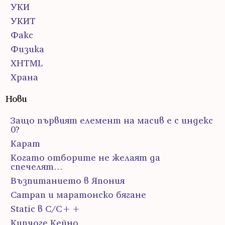
УКИ
УКИТ
Факс
Физика
ХHTML
Храна
Нови
Защо първият елемент на масив е с индекс
0?
Карат
Когато отборите не желаят да
спечелят…
Възпитанието в Япония
Сатрап и маратонско бягане
Static в C/C++
Кипчоге Кейно