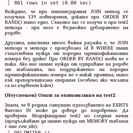
861 rows in set (0.00 sec)
Виждате, че при оптимизирания JOIN метод се
получиха 139 повторения, докато при ORDER BY
RAND() нито едно. Същото ще се получи и при test2
метода - при него е възможно дублирането на
редове.
Другата, наистина много важна разлика е, че JOIN
метода и метода с произволно id в WHERE имат
съществена нужда от поредни идентификационни
номера без дупки! При ORDER BY RAND() това не е
така. Ако ние имаме нужда от изтриване на редове
от таблицата, то поддържането на поредни
идентификационни номера не е никак приятна, нито
пък препоръчителна операция (особено ако числата
са по първичен ключ).
(Неуспешен) Опит за оптимизация на test2
Знаем, че в редица ситуации използването на EXISTS
вместо IN може да доведе до подобрение. Да
проверим. Модифицираме test2 по следния начин
(продължаваме да имаме нужда от MEMORY таблица
с име row_ids):
DELIMITER //
