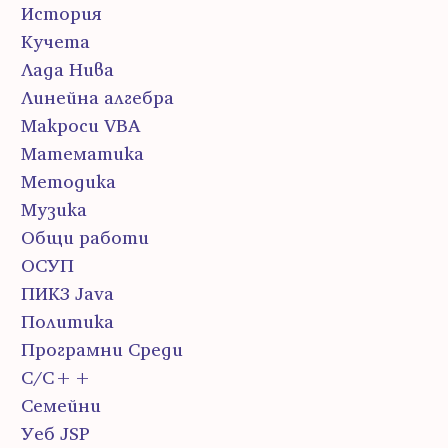
История
Кучета
Лада Нива
Линейна алгебра
Макроси VBA
Математика
Методика
Музика
Общи работи
ОСУП
ПИК3 Java
Политика
Програмни Среди
С/С++
Семейни
Уеб JSP