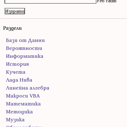
Уеб сайт
Раздели
Бази от Данни
Вероятности
Информатика
История
Кучета
Лада Нива
Линейна алгебра
Макроси VBA
Математика
Методика
Музика