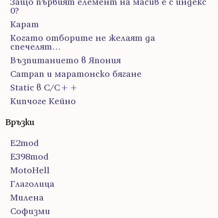
Защо първият елемент на масив е с индекс
0?
Карат
Когато отборите не желаят да
спечелят…
Възпитанието в Япония
Сатрап и маратонско бягане
Static в C/C++
Кипчоге Кейно
Връзки
E2mod
E398mod
MotoHell
Глаголица
Милена
Софизми