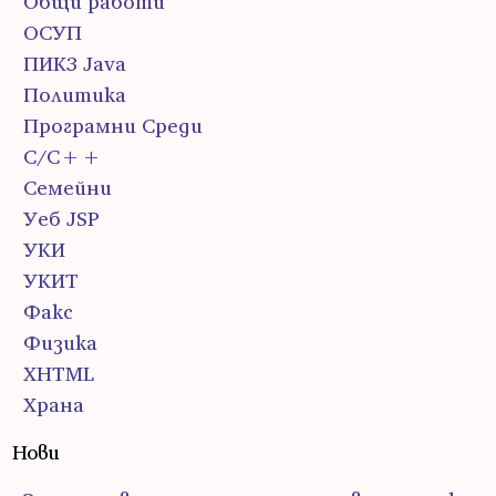
Общи работи
ОСУП
ПИК3 Java
Политика
Програмни Среди
С/С++
Семейни
Уеб JSP
УКИ
УКИТ
Факс
Физика
ХHTML
Храна
Нови