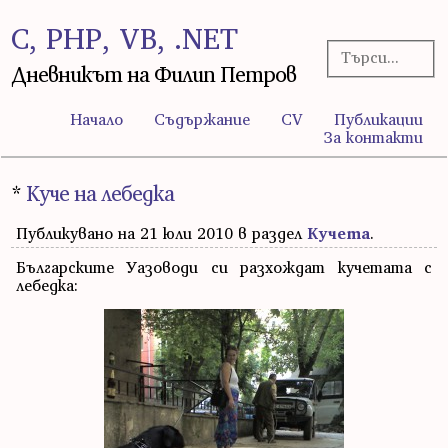
C, PHP, VB, .NET
Дневникът на Филип Петров
Начало
Съдържание
CV
Публикации
За контакти
*
Куче на лебедка
Публикувано на 21 юли 2010 в раздел
Кучета
.
Българските Уазоводи си разхождат кучетата с
лебедка: