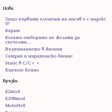
Нови
Защо първият елемент на масив е с индекс
0?
Карат
Когато отборите не желаят да
спечелят…
Възпитанието в Япония
Сатрап и маратонско бягане
Static в C/C++
Кипчоге Кейно
Връзки
E2mod
E398mod
MotoHell