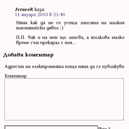
JvruceR
каза:
11 януари 2010 в 21:40
Няма как да не се усеща липсата на малкия
тасманийски дявол :)
П.П. Чак и на мен ще липсва, а толкова малко
време съм прекарал с нея...
Добави коментар
Адресът на електронната поща няма да се публикува
Коментар
Име
*