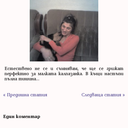
Естествено не се и съмнявам, че ще се грижат
перфектно за малката калпазанка. В къщи настъпи
пълна тишина...
« Предишна статия
Следваща статия »
Един коментар