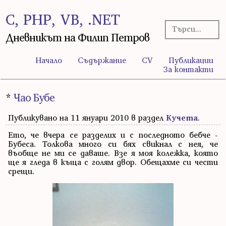
C, PHP, VB, .NET
Дневникът на Филип Петров
Начало
Съдържание
CV
Публикации
За контакти
*
Чао Бубе
Публикувано на 11 януари 2010 в раздел
Кучета
.
Ето, че вчера се разделих и с последното бебче -
Бубеса. Толкова много си бях свикнал с нея, че
въобще не ми се даваше. Взе я моя колежка, която
ще я гледа в къща с голям двор. Обещахме си чести
срещи.