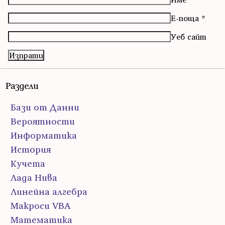
Е-поща
*
Уеб сайт
Раздели
Бази от Данни
Вероятности
Информатика
История
Кучета
Лада Нива
Линейна алгебра
Макроси VBA
Математика