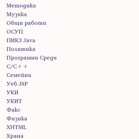
Методика
Музика
Общи работи
ОСУП
ПИК3 Java
Политика
Програмни Среди
С/С++
Семейни
Уеб JSP
УКИ
УКИТ
Факс
Физика
ХHTML
Храна