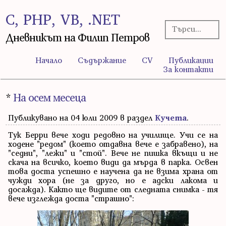
C, PHP, VB, .NET
Дневникът на Филип Петров
Начало
Съдържание
CV
Публикации
За контакти
*
На осем месеца
Публикувано на 04 юли 2009 в раздел
Кучета
.
Тук Берри вече ходи редовно на училище. Учи се на
ходене "редом" (което отдавна вече е забравено), на
"седни", "лежи" и "стой". Вече не пишка вкъщи и не
скача на всичко, което види да мърда в парка. Освен
това доста успешно е научена да не взима храна от
чужди хора (не за друго, но е адски лакома и
досажда). Както ще видите от следната снимка - тя
вече изглежда доста "страшно":