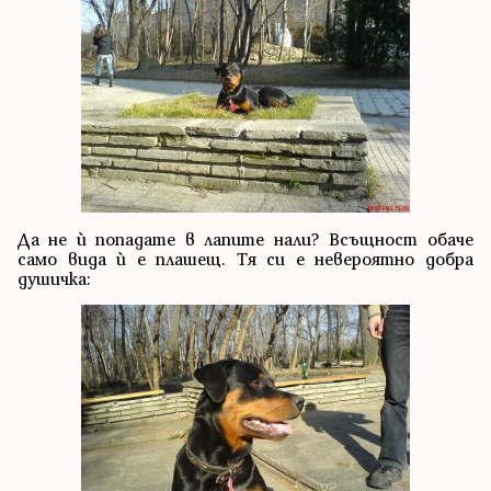
Да не ѝ попадате в лапите нали? Всъщност обаче
само вида ѝ е плашещ. Тя си е невероятно добра
душичка: