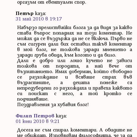
оргазъм от евентуален спор.
Петър
каза:
31 май 2010 в 19:17
Набързо прелиствайки блога за да видя за какво
става въпрос попаднах на този коментар. Не
можах да се въздържа да не се включа. Първо не
съм сигурен дали бих оставил такъв коментар
в мой блог, не толкова заради мнението а
заради груба обида, към когото и да било.
Дали е добро или лошо кучето не зависи
толкова от породата, а най вече от
възпитанието. Имах доберман, който свободно
се разхождаше и всяваше страх във
възрастните, а децата понеже са
непредубедени го разхождаха и правеха каквото
си поискат с него, а той кротко се
подчиняваше.
Поздравления за хубавия блог!
Филип Петров
каза:
01 юни 2010 в 9:21
Досега не съм спирал коментари. А обидите не
ме обиждат. Изповядвам философията, че за да