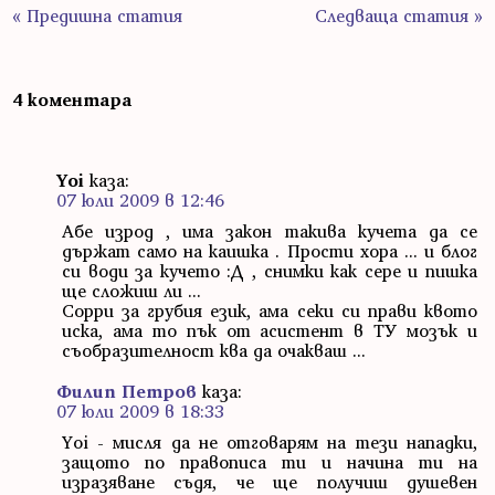
« Предишна статия
Следваща статия »
4 коментара
Yoi
каза:
07 юли 2009 в 12:46
Абе изрод , има закон такива кучета да се
държат само на каишка . Прости хора ... и блог
си води за кучето :Д , снимки как сере и пишка
ще сложиш ли ...
Сорри за грубия език, ама секи си прави квото
иска, ама то пък от асистент в ТУ мозък и
съобразителност ква да очакваш ...
Филип Петров
каза:
07 юли 2009 в 18:33
Yoi - мисля да не отговарям на тези нападки,
защото по правописа ти и начина ти на
изразяване съдя, че ще получиш душевен