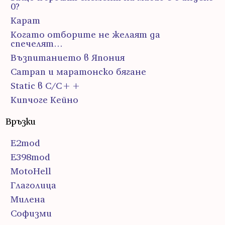
0?
Карат
Когато отборите не желаят да
спечелят…
Възпитанието в Япония
Сатрап и маратонско бягане
Static в C/C++
Кипчоге Кейно
Връзки
E2mod
E398mod
MotoHell
Глаголица
Милена
Софизми