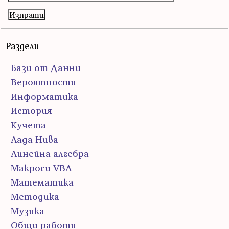
Раздели
Бази от Данни
Вероятности
Информатика
История
Кучета
Лада Нива
Линейна алгебра
Макроси VBA
Математика
Методика
Музика
Общи работи