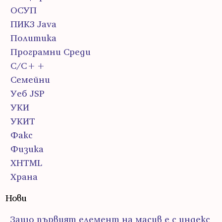
ОСУП
ПИК3 Java
Политика
Програмни Среди
С/С++
Семейни
Уеб JSP
УКИ
УКИТ
Факс
Физика
ХHTML
Храна
Нови
Защо първият елемент на масив е с индекс