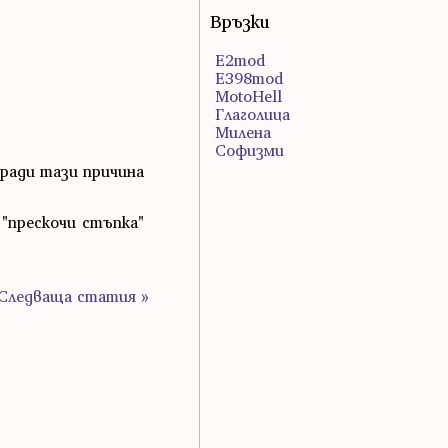
Връзки
E2mod
E398mod
MotoHell
Глаголица
Милена
Софизми
оради тази причина
"прескочи стъпка"
Следваща статия »