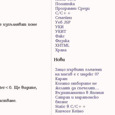
Политика
Програмни Среди
С/С++
Семейни
Уеб JSP
е изпълняват поне
УКИ
УКИТ
Факс
Физика
ХHTML
Храна
Нови
Защо първият елемент
на масив е с индекс 0?
Карат
Когато отборите не
nter<0. Ще видите,
желаят да спечелят…
Възпитанието в Япония
Сатрап и маратонско
астване.
бягане
Static в C/C++
Кипчоге Кейно