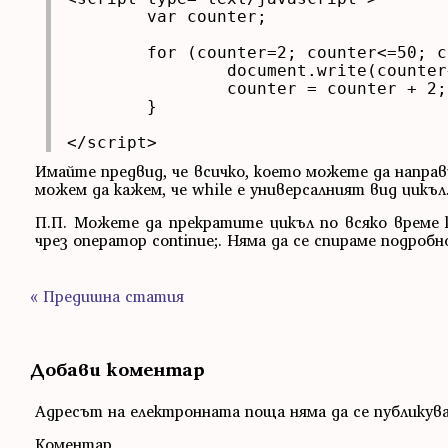
	var counter;

	for (counter=2; counter<=50; counter = counter + 2){

		document.write(counter+" ");

		counter = counter + 2;

	}

</script>
Имайте предвид, че всичко, което можете да направи
можем да кажем, че while е универсалният вид цикъл
П.П. Можете да прекратите цикъл по всяко време к
чрез оператор continue;. Няма да се спираме подробн
« Предишна статия
Добави коментар
Адресът на електронната поща няма да се публикув
Коментар