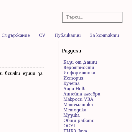
Съдържание
CV
Публикации
За контакти
Раздели
Бази от Данни
Вероятности
Информатика
ти всички езици за
История
Кучета
Лада Нива
Линейна алгебра
Макроси VBA
Математика
Методика
Музика
Общи работи
ОСУП
ПИК3 Java