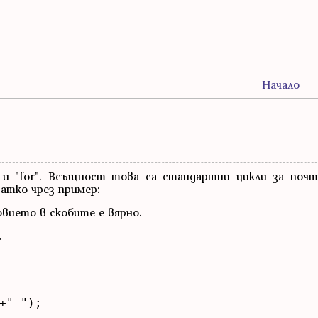
Начало
le" и "for". Всъщност това са стандартни цикли за поч
ратко чрез пример:
вието в скобите е вярно.
.