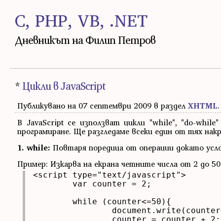
C, PHP, VB, .NET
Дневникът на Филип Петров
*
Цикли в JavaScript
Публикувано на 07 септември 2009 в раздел
ХHTML
.
В JavaScript се използват цикли "while", "do-whi
програмиране. Ще разгледаме всеки един от тях нак
1. while:
Повтаря поредица от операции докато усло
Пример: Изкарва на екрана четните числа от 2 до 50
<script type="text/javascript">

	var counter = 2;

	while (counter<=50){

		document.write(counter+" ");

		counter = counter + 2;
