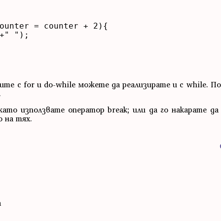
те с for и do-while можете да реализирате и с while. П
.
ато използвате оператор break; или да го накарате да 
о на тях.
а