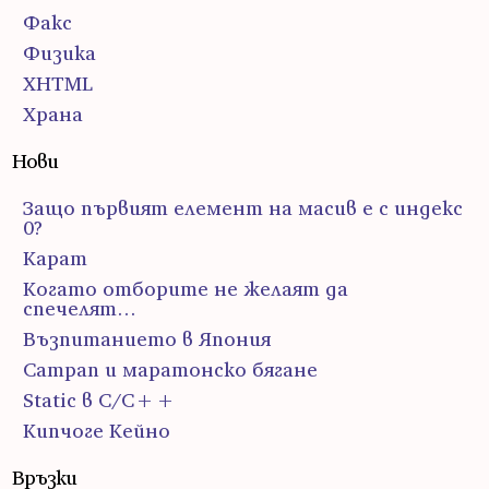
Факс
Физика
ХHTML
Храна
Нови
Защо първият елемент на масив е с индекс
0?
Карат
Когато отборите не желаят да
спечелят…
Възпитанието в Япония
Сатрап и маратонско бягане
Static в C/C++
Кипчоге Кейно
Връзки