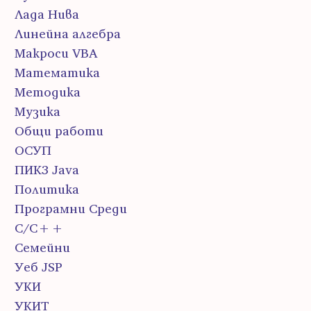
Лада Нива
Линейна алгебра
Макроси VBA
Математика
Методика
Музика
Общи работи
ОСУП
ПИК3 Java
Политика
Програмни Среди
С/С++
Семейни
Уеб JSP
УКИ
УКИТ