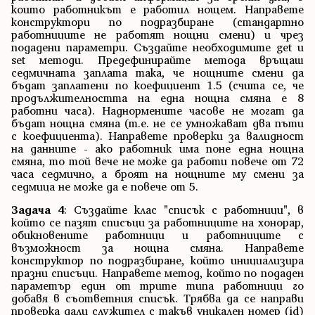
които работникът е работил нощем. Направете
конструктори по подразбиране (стандартно
работниците не работят нощни смени) и чрез
подадени параметри. Създайте необходимите get и
set методи. Предефинирайте метода връщаш
седмичната заплата така, че нощните смени да
бъдат заплатени по коефициент 1.5 (счита се, че
продължителността на една нощна смяна е 8
работни часа). Наднормените часове не могат да
бъдат нощна смяна (т.е. не се умножават два пъти
с коефициента). Направете проверки за валидност
на данните - ако работник има поне една нощна
смяна, то той вече не може да работи повече от 72
часа седмично, а броят на нощните му смени за
седмица не може да е повече от 5.
Задача 4
: Създайте клас "списък с работници", в
който се пазят списъци за работниците на хонорар,
обикновените работници и работниците с
възможност за нощна смяна. Направете
конструктор по подразбиране, който инициализира
празни списъци. Направете метод, който по подаден
параметър един от трите типа работници го
добавя в съответния списък. Трябва да се направи
проверка дали служител с такъв уникален номер (id)