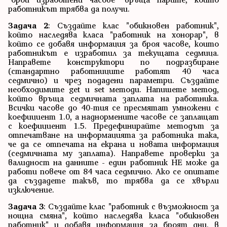
работникът трябва да получи.
Задача 2
: Създайте клас "обикновен работник",
който наследява класа "работник на хонорар", в
който се добавя информация за броя часове, които
работникът е изработил за текущата седмица.
Направете конструктори по подразбиране
(стандартно работниците работят 40 часа
седмично) и чрез подадени параметри. Създайте
необходимите get и set методи. Напишете метод,
който връща седмичната заплата на работника.
Всички часове до 40-тия се пресмятат умножени с
коефициент 1.0, а наднормените часове се заплащат
с коефициент 1.5. Предефинирайте методът за
отпечатване на информацията за работника така,
че да се отпечата на екрана и новата информация
(седмичната му заплата). Направете проверки за
валидност на данните - един работник НЕ може да
работи повече от 84 часа седмично. Ако се опитате
да създадете такъв, то трябва да се хвърли
изключение.
Задача 3
: Създайте клас "работник с възможност за
нощна смяна", който наследява класа "обикновен
работник" и добавя информация за броят дни, в