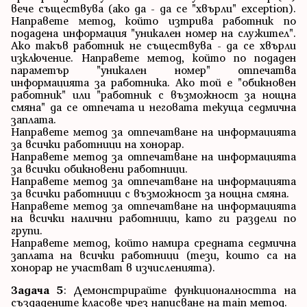
вече съществува (ако да - да се "хвърли" exception).
Направете метод, който изтрива работник по
подадена информация "уникален номер на служител".
Ако такъв работник не съществува - да се хвърли
изключение. Направете метод, който по подаден
параметър "уникален номер" отпечатва
информацията за работника. Ако той е "обикновен
работник" или "работник с възможност за нощна
смяна" да се отпечата и неговата текуща седмична
заплата.
Направете метод за отпечатване на информацията
за всички работници на хонорар.
Направете метод за отпечатване на информацията
за всички обикновени работници.
Направете метод за отпечатване на информацията
за всички работници с възможност за нощна смяна.
Направете метод за отпечатване на информацията
на всички налични работници, като ги раздели по
групи.
Направете метод, който намира средната седмична
заплата на всички работници (тези, които са на
хонорар не участват в изчисленията).
Задача 5
: Демонстрирайте функционалността на
създадените класове чрез написване на main метод.