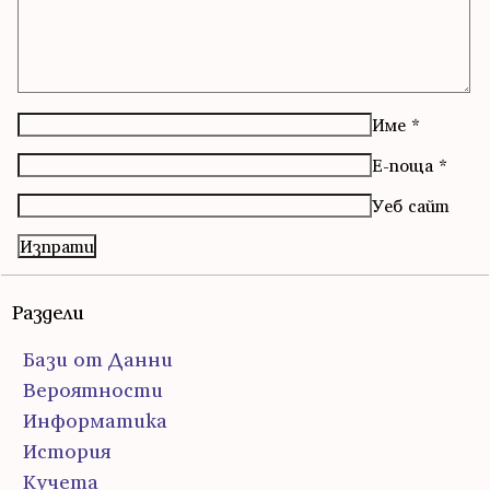
Име
*
Е-поща
*
Уеб сайт
Раздели
Бази от Данни
Вероятности
Информатика
История
Кучета