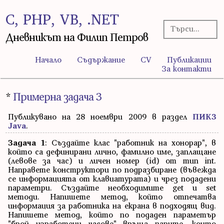
C, PHP, VB, .NET
Дневникът на Филип Петров
Начало
Съдържание
CV
Публикации
За контакти
*
Примерна задача 3
Публикувано на 28 ноември 2009 в раздел
ПИК3
Java
.
Задача 1
: Създайте клас "работник на хонорар", в
който са дефинирани лично, фамилно име, заплащане
(левове за час) и личен номер (id) от тип int.
Направете конструктори по подразбиране (въвежда
се информацията от клавиатурата) и чрез подадени
параметри. Създайте необходимите get и set
методи. Напишете метод, който отпечатва
информация за работника на екрана в подходящ вид.
Напишете метод, който по подаден параметър
"брой изработени часове" връща парите, които